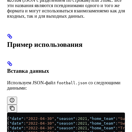
(JSON с разделением по строкам) или
. Все
NDJSON
JSONL
эти названия являются псевдонимами одного и того же
формата и могут использоваться взаимозаменяемо как для
входных, так и для выходных данных.
Пример использования
Вставка данных
Используем JSON‑файл
со следующими
football.json
данными:
{
"date"
:
"2022-04-30"
,
"season"
:
2021
,
"home_team"
:
"Sutto
{
"date"
:
"2022-04-30"
,
"season"
:
2021
,
"home_team"
:
"Swind
{
"date"
:
"2022-04-30"
,
"season"
:
2021
,
"home_team"
:
"Tranm