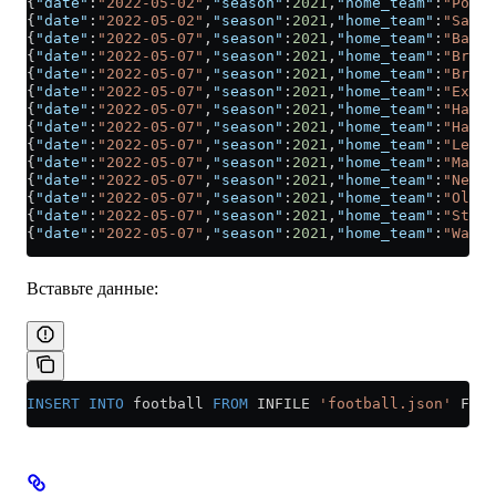
{
"date"
:
"2022-05-02"
,
"season"
:
2021
,
"home_team"
:
"Port 
{
"date"
:
"2022-05-02"
,
"season"
:
2021
,
"home_team"
:
"Salfo
{
"date"
:
"2022-05-07"
,
"season"
:
2021
,
"home_team"
:
"Barro
{
"date"
:
"2022-05-07"
,
"season"
:
2021
,
"home_team"
:
"Bradf
{
"date"
:
"2022-05-07"
,
"season"
:
2021
,
"home_team"
:
"Brist
{
"date"
:
"2022-05-07"
,
"season"
:
2021
,
"home_team"
:
"Exete
{
"date"
:
"2022-05-07"
,
"season"
:
2021
,
"home_team"
:
"Harro
{
"date"
:
"2022-05-07"
,
"season"
:
2021
,
"home_team"
:
"Hartl
{
"date"
:
"2022-05-07"
,
"season"
:
2021
,
"home_team"
:
"Leyto
{
"date"
:
"2022-05-07"
,
"season"
:
2021
,
"home_team"
:
"Mansf
{
"date"
:
"2022-05-07"
,
"season"
:
2021
,
"home_team"
:
"Newpo
{
"date"
:
"2022-05-07"
,
"season"
:
2021
,
"home_team"
:
"Oldha
{
"date"
:
"2022-05-07"
,
"season"
:
2021
,
"home_team"
:
"Steve
{
"date"
:
"2022-05-07"
,
"season"
:
2021
,
"home_team"
:
"Walsa
Вставьте данные:
INSERT INTO
 football 
FROM
 INFILE 
'football.json'
 FORM