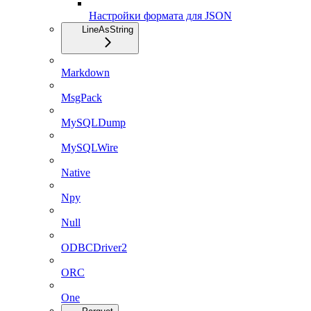
Настройки формата для JSON
LineAsString
Markdown
MsgPack
MySQLDump
MySQLWire
Native
Npy
Null
ODBCDriver2
ORC
One