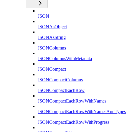
JSON
JSONAsObject
JSONAsString
JSONColumns
JSONColumnsWithMetadata
JSONCompact
JSONCompactColumns
JSONCompactEachRow
JSONCompactEachRowWithNames
JSONCompactEachRowWithNamesAndTypes
JSONCompactEachRowWithProgress