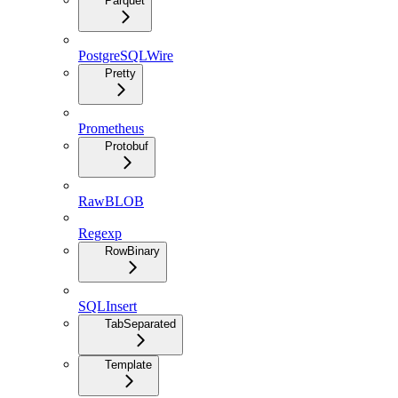
Parquet
PostgreSQLWire
Pretty
Prometheus
Protobuf
RawBLOB
Regexp
RowBinary
SQLInsert
TabSeparated
Template