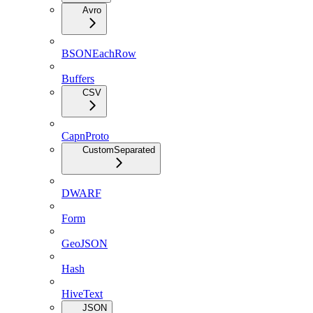
Avro
BSONEachRow
Buffers
CSV
CapnProto
CustomSeparated
DWARF
Form
GeoJSON
Hash
HiveText
JSON