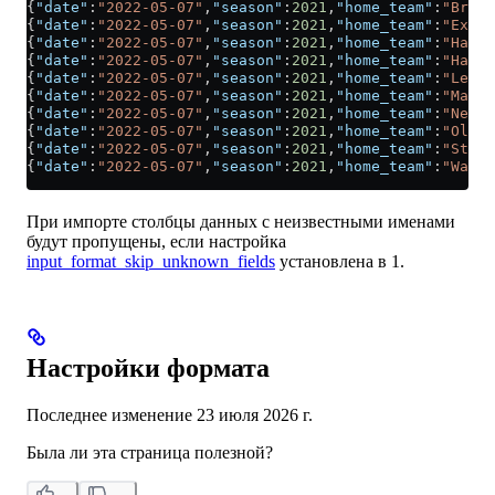
{
"date"
:
"2022-05-07"
,
"season"
:
2021
,
"home_team"
:
"Brist
{
"date"
:
"2022-05-07"
,
"season"
:
2021
,
"home_team"
:
"Exete
{
"date"
:
"2022-05-07"
,
"season"
:
2021
,
"home_team"
:
"Harro
{
"date"
:
"2022-05-07"
,
"season"
:
2021
,
"home_team"
:
"Hartl
{
"date"
:
"2022-05-07"
,
"season"
:
2021
,
"home_team"
:
"Leyto
{
"date"
:
"2022-05-07"
,
"season"
:
2021
,
"home_team"
:
"Mansf
{
"date"
:
"2022-05-07"
,
"season"
:
2021
,
"home_team"
:
"Newpo
{
"date"
:
"2022-05-07"
,
"season"
:
2021
,
"home_team"
:
"Oldha
{
"date"
:
"2022-05-07"
,
"season"
:
2021
,
"home_team"
:
"Steve
{
"date"
:
"2022-05-07"
,
"season"
:
2021
,
"home_team"
:
"Walsa
При импорте столбцы данных с неизвестными именами
будут пропущены, если настройка
input_format_skip_unknown_fields
установлена в 1.
Настройки формата
Последнее изменение
23 июля 2026 г.
Была ли эта страница полезной?