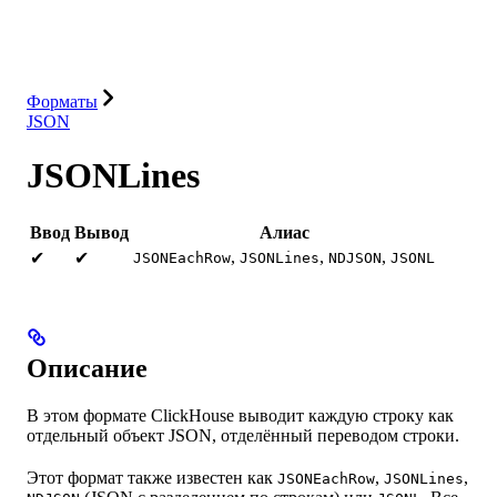
Решения
Интеграции
Ресурсы
Форматы
JSON
JSONLines
Ввод
Вывод
Алиас
,
,
,
✔
✔
JSONEachRow
JSONLines
NDJSON
JSONL
Описание
В этом формате ClickHouse выводит каждую строку как
отдельный объект JSON, отделённый переводом строки.
Этот формат также известен как
,
,
JSONEachRow
JSONLines