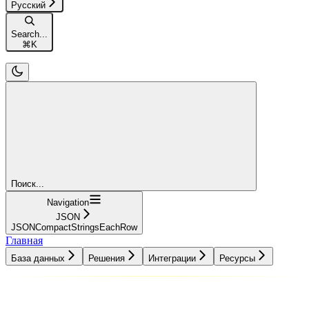
Русский
Search...
⌘
K
Поиск...
Navigation
JSON
JSONCompactStringsEachRow
Главная
База данных
Решения
Интеграции
Ресурсы
База данных