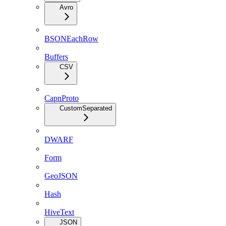
Avro
BSONEachRow
Buffers
CSV
CapnProto
CustomSeparated
DWARF
Form
GeoJSON
Hash
HiveText
JSON