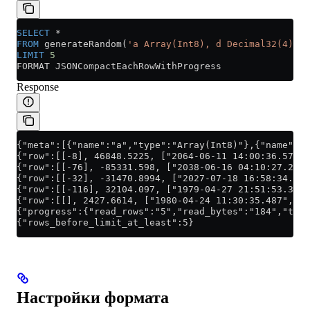
SELECT
 *
FROM
 generateRandom(
'a Array(Int8), d Decimal32(4), c
LIMIT
 5
FORMAT JSONCompactEachRowWithProgress
Response
{"meta":[{"name":"a","type":"Array(Int8)"},{"name":"d
{"row":[[-8], 46848.5225, ["2064-06-11 14:00:36.578",
{"row":[[-76], -85331.598, ["2038-06-16 04:10:27.271
{"row":[[-32], -31470.8994, ["2027-07-18 16:58:34.654
{"row":[[-116], 32104.097, ["1979-04-27 21:51:53.321
{"row":[[], 2427.6614, ["1980-04-24 11:30:35.487","fe
{"progress":{"read_rows":"5","read_bytes":"184","tota
{"rows_before_limit_at_least":5}
Настройки формата