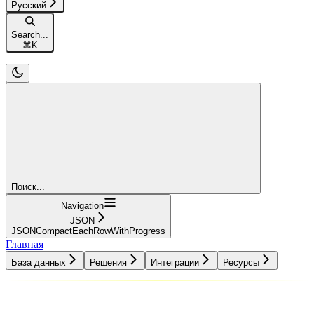
Русский
Search...
⌘
K
Поиск...
Navigation
JSON
JSONCompactEachRowWithProgress
Главная
База данных
Решения
Интеграции
Ресурсы
База данных