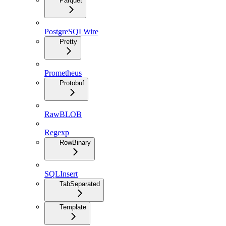
Parquet
PostgreSQLWire
Pretty
Prometheus
Protobuf
RawBLOB
Regexp
RowBinary
SQLInsert
TabSeparated
Template