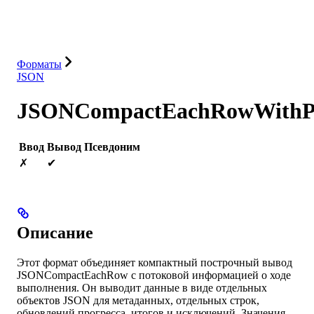
Решения
Интеграции
Ресурсы
Форматы
JSON
JSONCompactEachRowWithPr
Ввод
Вывод
Псевдоним
✗
✔
Описание
Этот формат объединяет компактный построчный вывод
JSONCompactEachRow с потоковой информацией о ходе
выполнения. Он выводит данные в виде отдельных
объектов JSON для метаданных, отдельных строк,
обновлений прогресса, итогов и исключений. Значения