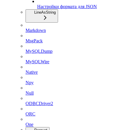
Настройки формата для JSON
LineAsString
Markdown
MsgPack
MySQLDump
MySQLWire
Native
Npy
Null
ODBCDriver2
ORC
One