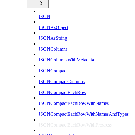
JSON
JSONAsObject
JSONAsString
JSONColumns
JSONColumnsWithMetadata
JSONCompact
JSONCompactColumns
JSONCompactEachRow
JSONCompactEachRowWithNames
JSONCompactEachRowWithNamesAndTypes
JSONCompactEachRowWithProgress