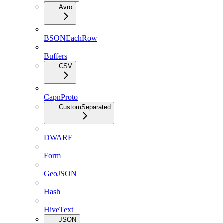
Avro
BSONEachRow
Buffers
CSV
CapnProto
CustomSeparated
DWARF
Form
GeoJSON
Hash
HiveText
JSON