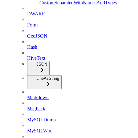
CustomSeparatedWithNamesAndTypes
DWARF
Form
GeoJSON
Hash
HiveText
JSON
LineAsString
Markdown
MsgPack
MySQLDump
MySQLWire