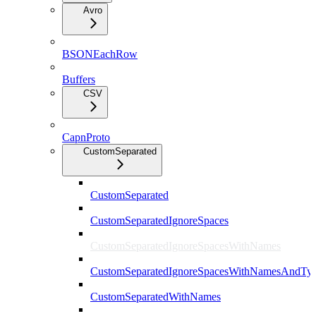
Avro
BSONEachRow
Buffers
CSV
CapnProto
CustomSeparated
CustomSeparated
CustomSeparatedIgnoreSpaces
CustomSeparatedIgnoreSpacesWithNames
CustomSeparatedIgnoreSpacesWithNamesAndTy
CustomSeparatedWithNames