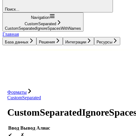
Поиск...
Navigation
CustomSeparated
CustomSeparatedIgnoreSpacesWithNames
Главная
База данных
Решения
Интеграции
Ресурсы
База данных
Решения
Интеграции
Ресурсы
Форматы
CustomSeparated
CustomSeparatedIgnoreSpac
Ввод
Вывод
Алиас
✔
✗