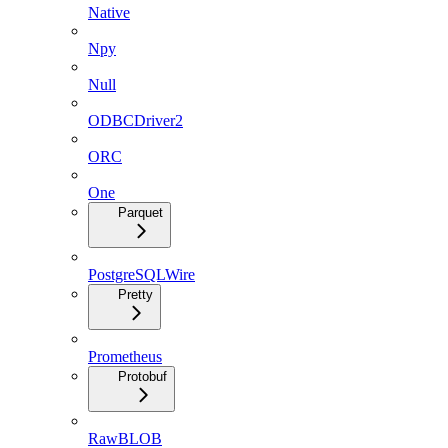
Native
Npy
Null
ODBCDriver2
ORC
One
Parquet
PostgreSQLWire
Pretty
Prometheus
Protobuf
RawBLOB