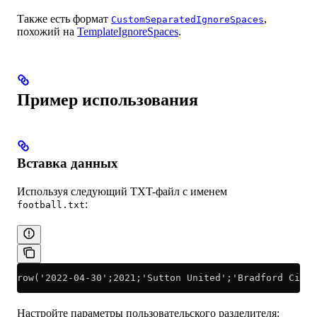
Также есть формат
,
CustomSeparatedIgnoreSpaces
похожий на
TemplateIgnoreSpaces
.
Пример использования
Вставка данных
Используя следующий TXT-файл с именем
:
football.txt
row('2022-04-30';2021;'Sutton United';'Bradford City'
Настройте параметры пользовательского разделителя: