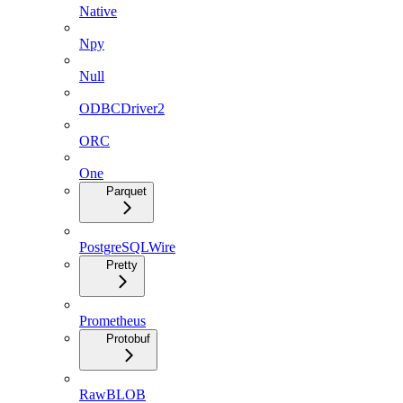
Native
Npy
Null
ODBCDriver2
ORC
One
Parquet
PostgreSQLWire
Pretty
Prometheus
Protobuf
RawBLOB