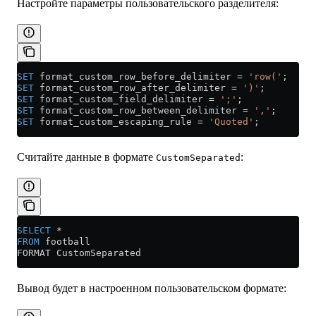
Настройте параметры пользовательского разделителя:
SET
 format_custom_row_before_delimiter 
=
 'row('
;
SET
 format_custom_row_after_delimiter 
=
 ')'
;
SET
 format_custom_field_delimiter 
=
 ';'
;
SET
 format_custom_row_between_delimiter 
=
 ','
;
SET
 format_custom_escaping_rule 
=
 'Quoted'
;
Считайте данные в формате
:
CustomSeparated
SELECT
 *
FROM
 football
FORMAT CustomSeparated
Вывод будет в настроенном пользовательском формате: