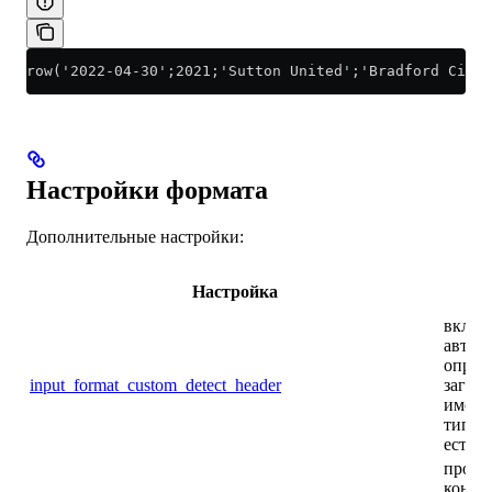
row('2022-04-30';2021;'Sutton United';'Bradford City'
Настройки формата
Дополнительные настройки:
Настройка
Оп
включ
автом
опред
input_format_custom_detect_header
заголо
имена
типам
есть.
пропу
конеч