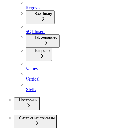
Regexp
RowBinary
SQLInsert
TabSeparated
Template
Values
Vertical
XML
Настройки
Системные таблицы