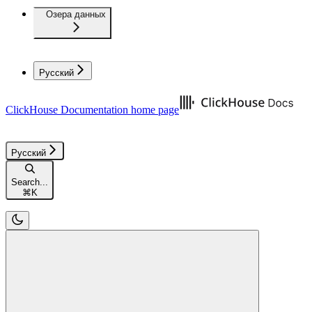
Озера данных
Русский
ClickHouse Documentation
home page
Русский
Search...
⌘
K