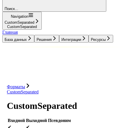
Поиск...
Navigation
CustomSeparated
CustomSeparated
Главная
База данных
Решения
Интеграции
Ресурсы
База данных
Решения
Интеграции
Ресурсы
Форматы
CustomSeparated
CustomSeparated
Входной
Выходной
Псевдоним
✔
✔