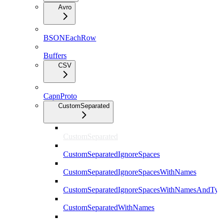
Avro
BSONEachRow
Buffers
CSV
CapnProto
CustomSeparated
CustomSeparated
CustomSeparatedIgnoreSpaces
CustomSeparatedIgnoreSpacesWithNames
CustomSeparatedIgnoreSpacesWithNamesAndTy
CustomSeparatedWithNames