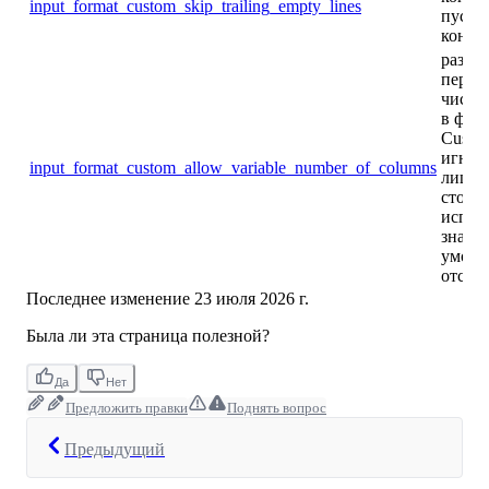
input_format_custom_skip_trailing_empty_lines
пусты
конце
разре
перем
число
в фор
Custom
игнор
input_format_custom_allow_variable_number_of_columns
лишн
столб
испол
значе
умолч
отсут
Последнее изменение
23 июля 2026 г.
Была ли эта страница полезной?
Да
Нет
Предложить правки
Поднять вопрос
Предыдущий