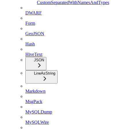
CustomSeparatedWithNamesAndTypes
DWARF
Form
GeoJSON
Hash
HiveText
JSON
LineAsString
Markdown
MsgPack
MySQLDump
MySQLWire