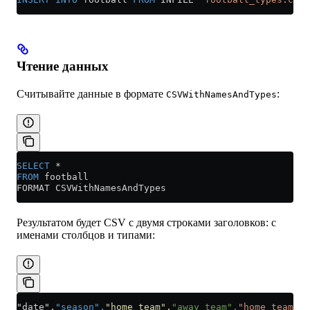
Чтение данных
Считывайте данные в формате
:
CSVWithNamesAndTypes
SELECT
 *
FROM
 football
FORMAT CSVWithNamesAndTypes
Результатом будет CSV с двумя строками заголовков: с
именами столбцов и типами:
"date",
"season",
"home_team",
"away_team",
"home_team_go