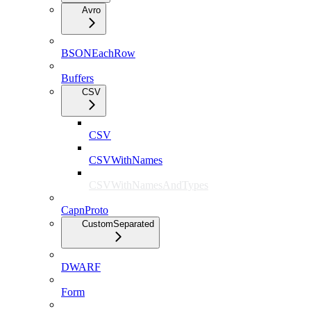
Avro
BSONEachRow
Buffers
CSV
CSV
CSVWithNames
CSVWithNamesAndTypes
CapnProto
CustomSeparated
DWARF
Form