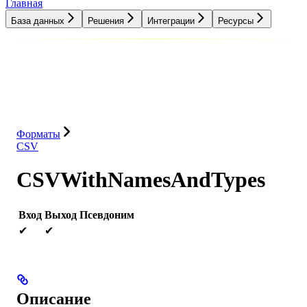
Главная
База данных
Решения
Интеграции
Ресурсы
База данных
Решения
Интеграции
Ресурсы
Форматы
CSV
CSVWithNamesAndTypes
Вход
Выход
Псевдоним
✔
✔
Описание