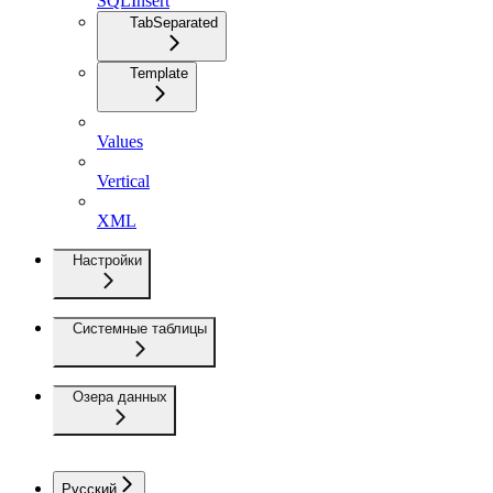
SQLInsert
TabSeparated
Template
Values
Vertical
XML
Настройки
Системные таблицы
Озера данных
Русский