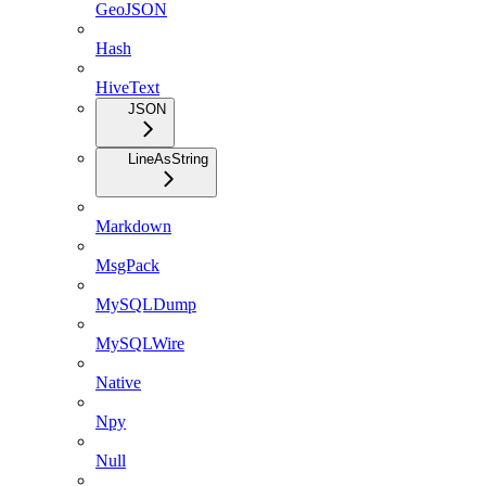
GeoJSON
Hash
HiveText
JSON
LineAsString
Markdown
MsgPack
MySQLDump
MySQLWire
Native
Npy
Null