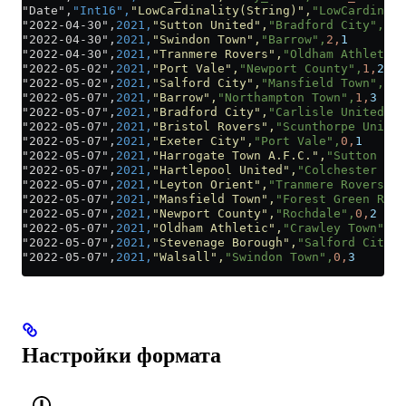
"Date",
"Int16",
"LowCardinality(String)",
"LowCardinali
"2022-04-30",
2021,
"Sutton United",
"Bradford City",
1,
4
"2022-04-30",
2021,
"Swindon Town",
"Barrow",
2,
1
"2022-04-30",
2021,
"Tranmere Rovers",
"Oldham Athletic"
"2022-05-02",
2021,
"Port Vale",
"Newport County",
1,
2
"2022-05-02",
2021,
"Salford City",
"Mansfield Town",
2,
2
"2022-05-07",
2021,
"Barrow",
"Northampton Town",
1,
3
"2022-05-07",
2021,
"Bradford City",
"Carlisle United",
2
"2022-05-07",
2021,
"Bristol Rovers",
"Scunthorpe United
"2022-05-07",
2021,
"Exeter City",
"Port Vale",
0,
1
"2022-05-07",
2021,
"Harrogate Town A.F.C.",
"Sutton Uni
"2022-05-07",
2021,
"Hartlepool United",
"Colchester Uni
"2022-05-07",
2021,
"Leyton Orient",
"Tranmere Rovers",
0
"2022-05-07",
2021,
"Mansfield Town",
"Forest Green Rove
"2022-05-07",
2021,
"Newport County",
"Rochdale",
0,
2
"2022-05-07",
2021,
"Oldham Athletic",
"Crawley Town",
3,
"2022-05-07",
2021,
"Stevenage Borough",
"Salford City",
"2022-05-07",
2021,
"Walsall",
"Swindon Town",
0,
3
Настройки формата