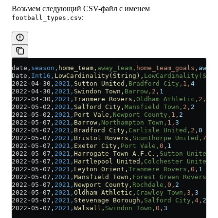
Возьмем следующий CSV-файл с именем
:
football_types.csv
date,
season,
home_team,
away_team,
home_team_goals,
away_
Date,
Int16,
LowCardinality(String),
LowCardinality(Stri
2022-04-30,
2021,
Sutton United,
Bradford City,
1,
4
2022-04-30,
2021,
Swindon Town,
Barrow,
2,
1
2022-04-30,
2021,
Tranmere Rovers,
Oldham Athletic,
2,
0
2022-05-02,
2021,
Salford City,
Mansfield Town,
2,
2
2022-05-02,
2021,
Port Vale,
Newport County,
1,
2
2022-05-07,
2021,
Barrow,
Northampton Town,
1,
3
2022-05-07,
2021,
Bradford City,
Carlisle United,
2,
0
2022-05-07,
2021,
Bristol Rovers,
Scunthorpe United,
7,
0
2022-05-07,
2021,
Exeter City,
Port Vale,
0,
1
2022-05-07,
2021,
Harrogate Town A.F.C.,
Sutton United,
0
2022-05-07,
2021,
Hartlepool United,
Colchester United,
0
2022-05-07,
2021,
Leyton Orient,
Tranmere Rovers,
0,
1
2022-05-07,
2021,
Mansfield Town,
Forest Green Rovers,
2,
2022-05-07,
2021,
Newport County,
Rochdale,
0,
2
2022-05-07,
2021,
Oldham Athletic,
Crawley Town,
3,
3
2022-05-07,
2021,
Stevenage Borough,
Salford City,
4,
2
2022-05-07,
2021,
Walsall,
Swindon Town,
0,
3