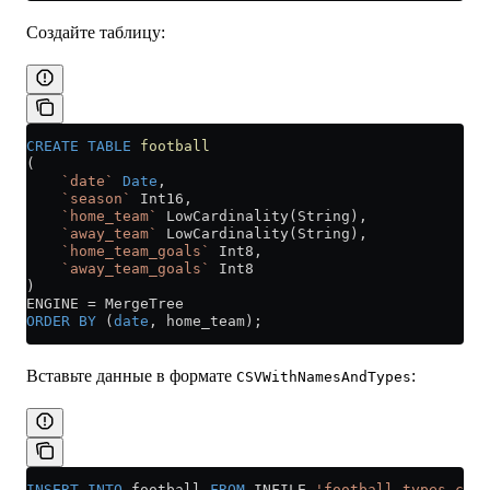
Создайте таблицу:
CREATE
 TABLE
 football
(
    `date`
 Date
,
    `season`
 Int16,
    `home_team`
 LowCardinality(String),
    `away_team`
 LowCardinality(String),
    `home_team_goals`
 Int8,
    `away_team_goals`
 Int8
)
ENGINE 
=
 MergeTree
ORDER BY
 (
date
, home_team);
Вставьте данные в формате
:
CSVWithNamesAndTypes
INSERT INTO
 football 
FROM
 INFILE 
'football_types.csv'