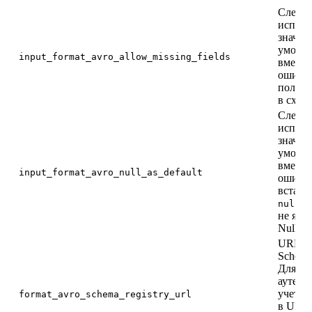
Следуе
исполь
значен
умолч
input_format_avro_allow_missing_fields
вместо
ошибки
поле н
в схеме
Следуе
исполь
значен
умолч
вместо
input_format_avro_null_as_default
ошибк
вставк
в 
null
не явл
Nullabl
URL Co
Schema 
Для ба
аутент
учетны
format_avro_schema_registry_url
в URL-