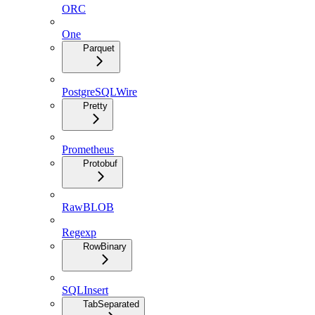
ORC
One
Parquet
PostgreSQLWire
Pretty
Prometheus
Protobuf
RawBLOB
Regexp
RowBinary
SQLInsert
TabSeparated