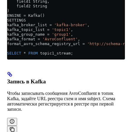
    field1 String,
    field2 String
)
ENGINE 
=
 Kafka()
SETTINGS
kafka_broker_list 
=
 'kafka-broker'
,
kafka_topic_list 
=
 'topic1'
,
kafka_group_name 
=
 'group1'
,
kafka_format 
=
 'AvroConfluent'
,
format_avro_schema_registry_url 
=
 'http://schema-regi
SELECT
 *
 FROM
 topic1_stream;
Запись в Kafka
Чтобы записывать сообщения AvroConfluent в топик
Kafka, задайте URL реестра схем и имя subject. Схема
автоматически регистрируется в реестре при первой
записи.