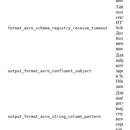
минут)
Тайм-а
получе
секунд
HTTP-
Schema 
format_avro_schema_registry_receive_timeout
Долже
больше
меньше
минут)
Для вы
subject
которы
зареги
output_format_avro_confluent_subject
в Schem
Обязат
записи
Для вы
шабло
регуля
выраже
столбцо
output_format_avro_string_column_pattern
которы
сериал
как Av