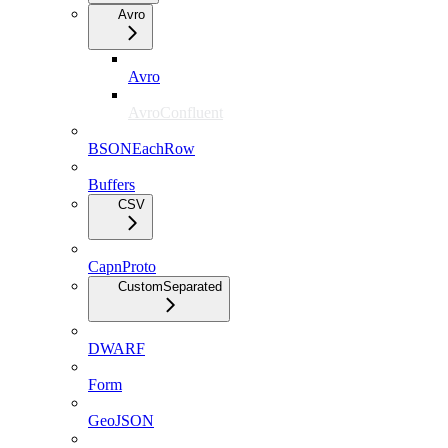
Avro
Avro
AvroConfluent
BSONEachRow
Buffers
CSV
CapnProto
CustomSeparated
DWARF
Form
GeoJSON