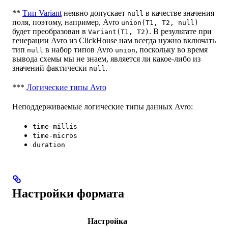
**
Тип Variant
неявно допускает
в качестве значения
null
поля, поэтому, например, Avro
union(T1, T2, null)
будет преобразован в
. В результате при
Variant(T1, T2)
генерации Avro из ClickHouse нам всегда нужно включать
тип
в набор типов Avro
, поскольку во время
null
union
вывода схемы мы не знаем, является ли какое-либо из
значений фактически
.
null
***
Логические типы Avro
Неподдерживаемые логические типы данных Avro:
time-millis
time-micros
duration
Настройки формата
Настройка
Оп