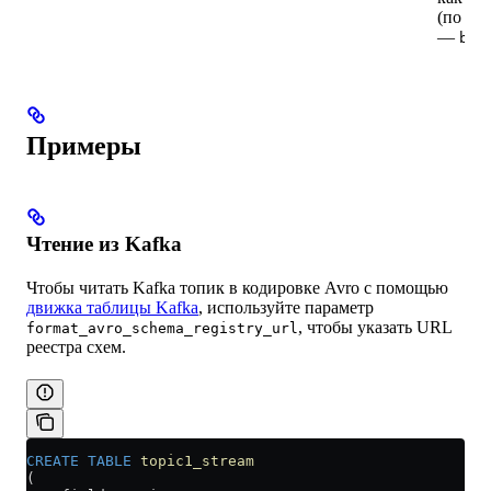
(по ум
—
byt
Примеры
Чтение из Kafka
Чтобы читать Kafka топик в кодировке Avro с помощью
движка таблицы Kafka
, используйте параметр
, чтобы указать URL
format_avro_schema_registry_url
реестра схем.
CREATE
 TABLE
 topic1_stream
(