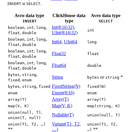
и
.
INSERT
SELECT
Avro data type
ClickHouse data
Avro data type
type
INSERT
SELECT
,
,
,
Int(8\16\32)
,
boolean
int
long
int
,
UInt(8\16\32)
float
double
,
,
,
boolean
int
long
Int64
,
UInt64
long
,
float
double
,
,
,
boolean
int
long
Float32
float
,
float
double
,
,
,
boolean
int
long
Float64
double
,
float
double
,
,
bytes
string
String
or
*
bytes
string
,
fixed
enum
,
,
FixedString(N)
bytes
string
fixed
fixed(N)
Enum(8\16)
enum
enum
Array(T)
array(T)
array(T)
Map(V, K)
map(V, K)
map(string, K)
,
union(null, T)
Nullable(T)
union(null, T)
union(T, null)
Variant(T1, T2,
union(T1, T2, …)
union(T1, T2,
**
…)
**
…)