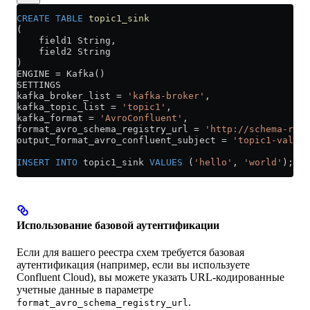
CREATE
 TABLE
 topic1_sink
(
    field1 String,
    field2 String
)
ENGINE 
=
 Kafka()
SETTINGS
kafka_broker_list 
=
 'kafka-broker'
,
kafka_topic_list 
=
 'topic1'
,
kafka_format 
=
 'AvroConfluent'
,
format_avro_schema_registry_url 
=
 'http://schema-regi
output_format_avro_confluent_subject 
=
 'topic1-value'
INSERT INTO
 topic1_sink 
VALUES
 (
'hello'
, 
'world'
);
Использование базовой аутентификации
Если для вашего реестра схем требуется базовая
аутентификация (например, если вы используете
Confluent Cloud), вы можете указать URL-кодированные
учетные данные в параметре
.
format_avro_schema_registry_url