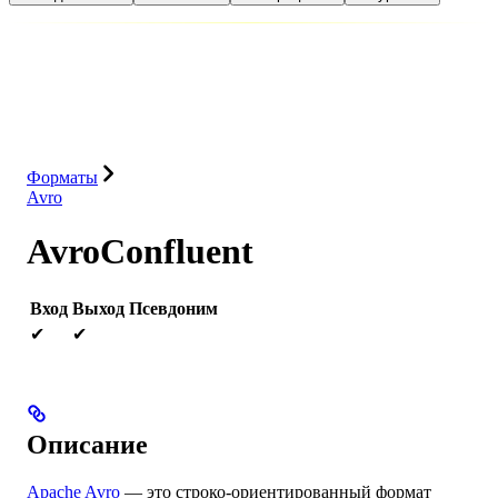
База данных
Решения
Интеграции
Ресурсы
Форматы
Avro
AvroConfluent
Вход
Выход
Псевдоним
✔
✔
Описание
Apache Avro
— это строко-ориентированный формат