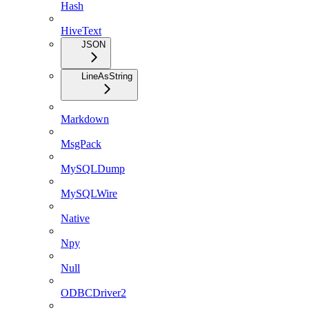
Hash
HiveText
JSON
LineAsString
Markdown
MsgPack
MySQLDump
MySQLWire
Native
Npy
Null
ODBCDriver2