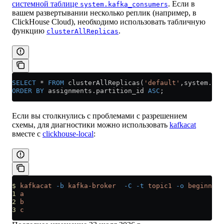
системной таблице
. Если в
system.kafka_consumers
вашем развертывании несколько реплик (например, в
ClickHouse Cloud), необходимо использовать табличную
функцию
.
clusterAllReplicas
SELECT
 *
 FROM
 clusterAllReplicas(
'default'
,
system
.
kaf
ORDER BY
 assignments
.
partition_id
 ASC
;
Если вы столкнулись с проблемами с разрешением
схемы, для диагностики можно использовать
kafkacat
вместе с
clickhouse-local
:
$
 kafkacat
 -b
 kafka-broker
  -C
 -t
 topic1
 -o
 beginning
1
 a
2
 b
3
 c