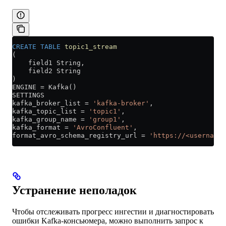
CREATE
 TABLE
 topic1_stream
(
    field1 String,
    field2 String
)
ENGINE 
=
 Kafka()
SETTINGS
kafka_broker_list 
=
 'kafka-broker'
,
kafka_topic_list 
=
 'topic1'
,
kafka_group_name 
=
 'group1'
,
kafka_format 
=
 'AvroConfluent'
,
format_avro_schema_registry_url 
=
 'https://<username>
Устранение неполадок
Чтобы отслеживать прогресс ингестии и диагностировать
ошибки Kafka-консьюмера, можно выполнить запрос к