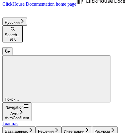
ClickHouse Documentation
home page
Русский
Search...
⌘
K
Поиск...
Navigation
Avro
AvroConfluent
Главная
База данных
Решения
Интеграции
Ресурсы