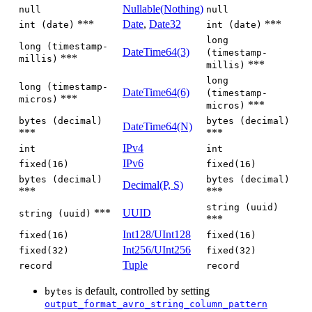
Nullable(Nothing)
null
null
***
Date
,
Date32
***
int (date)
int (date)
long
long (timestamp-
DateTime64(3)
(timestamp-
***
millis)
***
millis)
long
long (timestamp-
DateTime64(6)
(timestamp-
***
micros)
***
micros)
bytes (decimal)
bytes (decimal)
DateTime64(N)
***
***
IPv4
int
int
IPv6
fixed(16)
fixed(16)
bytes (decimal)
bytes (decimal)
Decimal(P, S)
***
***
string (uuid)
***
UUID
string (uuid)
***
Int128/UInt128
fixed(16)
fixed(16)
Int256/UInt256
fixed(32)
fixed(32)
Tuple
record
record
is default, controlled by setting
bytes
output_format_avro_string_column_pattern