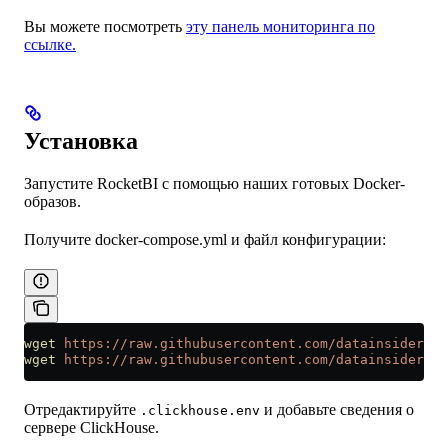
Вы можете посмотреть
эту панель мониторинга по
ссылке.
Установка
Запустите RocketBI с помощью наших готовых Docker-
образов.
Получите docker-compose.yml и файл конфигурации:
wget
 https://raw.githubusercontent.com/datainsider-c
wget
 https://raw.githubusercontent.com/datainsider-co
Отредактируйте
и добавьте сведения о
.clickhouse.env
сервере ClickHouse.