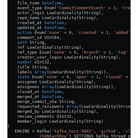
    file_time 
DateTime
,
    event_type Enum(
'CommitCommentEvent'
 =
 1
, 
'Create
    actor_login LowCardinality(String),
    repo_name LowCardinality(String),
    created_at 
DateTime
,
    updated_at 
DateTime
,
    action
 Enum(
'none'
 =
 0
, 
'created'
 =
 1
, 
'added'
 =
 
    comment_id UInt64,
    path
 String,
    ref LowCardinality(String),
    ref_type Enum(
'none'
 =
 0
, 
'branch'
 =
 1
, 
'tag'
 =
 2
    creator_user_login LowCardinality(String),
    number
 UInt32,
    title String,
    labels 
Array
(LowCardinality(String)),
    state
 Enum(
'none'
 =
 0
, 
'open'
 =
 1
, 
'closed'
 =
 2
),
    assignee LowCardinality(String),
    assignees 
Array
(LowCardinality(String)),
    closed_at 
DateTime
,
    merged_at 
DateTime
,
    merge_commit_sha String,
    requested_reviewers 
Array
(LowCardinality(String))
    merged_by LowCardinality(String),
    review_comments UInt32,
    member_login LowCardinality(String)
)
   ENGINE 
=
 Kafka(
'kafka_host:9092'
, 
'github'
, 
'click
            'JSONEachRow'
) SETTINGS kafka_thread_per_