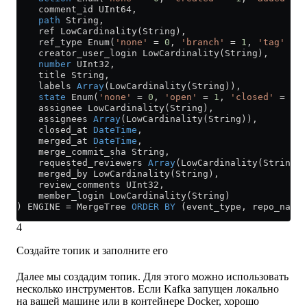
    comment_id UInt64,
    path
 String,
    ref LowCardinality(String),
    ref_type Enum(
'none'
 =
 0
, 
'branch'
 =
 1
, 
'tag'
 =
 2
    creator_user_login LowCardinality(String),
    number
 UInt32,
    title String,
    labels 
Array
(LowCardinality(String)),
    state
 Enum(
'none'
 =
 0
, 
'open'
 =
 1
, 
'closed'
 =
 2
),
    assignee LowCardinality(String),
    assignees 
Array
(LowCardinality(String)),
    closed_at 
DateTime
,
    merged_at 
DateTime
,
    merge_commit_sha String,
    requested_reviewers 
Array
(LowCardinality(String))
    merged_by LowCardinality(String),
    review_comments UInt32,
    member_login LowCardinality(String)
) ENGINE 
=
 MergeTree 
ORDER BY
 (event_type, repo_name,
4
Создайте топик и заполните его
Далее мы создадим топик. Для этого можно использовать
несколько инструментов. Если Kafka запущен локально
на вашей машине или в контейнере Docker, хорошо