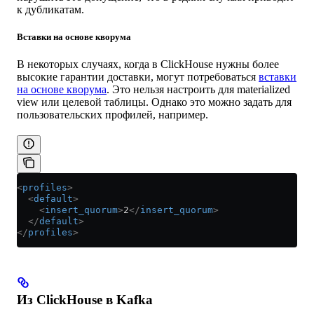
к дубликатам.
Вставки на основе кворума
В некоторых случаях, когда в ClickHouse нужны более
высокие гарантии доставки, могут потребоваться
вставки
на основе кворума
. Это нельзя настроить для materialized
view или целевой таблицы. Однако это можно задать для
пользовательских профилей, например.
<
profiles
>
  <
default
>
    <
insert_quorum
>
2
</
insert_quorum
>
  </
default
>
</
profiles
>
Из ClickHouse в Kafka