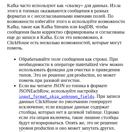
Kafka часто используют как «свалку» для данных. Из-за
этого в топиках оказываются сообщения в разных
форматах и с несогласованными именами полей. По
возможности избегайте этого и используйте возможности
Kafka, такие как Kafka Streams или ksqlDB, чтобы
сообщения были корректно сформированы и согласованы
еще до записи в Kafka. Если это невозможно, в
ClickHouse есть несколько возможностей, которые могут
помочь.
Обрабатывайте поле сообщения как строки. При
необходимости в операторе materialized view можно
использовать функции для очистки и приведения
типов. Это не решение для production, но может
помочь при разовой ингестии.
Если вы читаете JSON из топика в формате
JSONEachRow, используйте настройку
. При записи
input_format_skip_unknown_fields
данных ClickHouse по умолчанию генерирует
исключение, если входные данные содержат
столбцы, которых нет в целевой таблице. Однако
если эта опция включена, такие лишние столбцы
будут игнорироваться. Опять же, это не решение
уровня production и оно может запутать других.