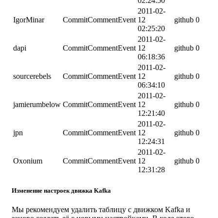
02:24:50
2011-02-
IgorMinar
CommitCommentEvent
12
github
0
02:25:20
2011-02-
dapi
CommitCommentEvent
12
github
0
06:18:36
2011-02-
sourcerebels
CommitCommentEvent
12
github
0
06:34:10
2011-02-
jamierumbelow
CommitCommentEvent
12
github
0
12:21:40
2011-02-
jpn
CommitCommentEvent
12
github
0
12:24:31
2011-02-
Oxonium
CommitCommentEvent
12
github
0
12:31:28
Изменение настроек движка Kafka
Мы рекомендуем удалить таблицу с движком Kafka и