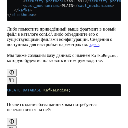
       <
security_protocol
>
sasl_ssl
</
security_protocol
       <
sasl_mechanisms
>
PLAIN
</
sasl_mechanisms
>
   </
kafka
>
</
clickhouse
>
Либо поместите приведённый выше фрагмент в новый
файл в каталоге conf.d/, либо объедините его с
существующими файлами конфигурации. Сведения о
доступных для настройки параметрах см.
здесь
.
Мы также создадим базу данных с именем
,
KafkaEngine
которую будем использовать в этом руководстве:
CREATE
 DATABASE
 KafkaEngine
;
После создания базы данных вам потребуется
переключиться на неё: