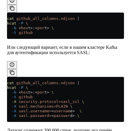
cat
 github_all_columns.ndjson
 |
kcat
 -P
 \
  -b
 <
hos
t
>
:
<
por
t
>
 \
  -t
 github
Или следующий вариант, если в нашем кластере Kafka
для аутентификации используется SASL:
cat
 github_all_columns.ndjson
 |
kcat
 -P
 \
  -b
 <
hos
t
>
:
<
por
t
>
 \
  -t
 github
  -X
 security.protocol=sasl_ssl
 \
  -X
 sasl.mechanisms=PLAIN
 \
  -X
 sasl.username=
<
usernam
e
>
  \
  -X
 sasl.password=
<
passwor
d
>
 \
Датасет содержит 200 000 строк, поэтому его приём