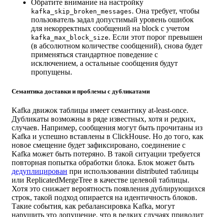
Обратите внимание на настройку
. Она требует, чтобы
kafka_skip_broken_messages
пользователь задал допустимый уровень ошибок
для некорректных сообщений на block с учетом
. Если этот порог превышен
kafka_max_block_size
(в абсолютном количестве сообщений), снова будет
применяться стандартное поведение с
исключением, а остальные сообщения будут
пропущены.
Семантика доставки и проблемы с дубликатами
Kafka движок таблицы имеет семантику at-least-once.
Дубликаты возможны в ряде известных, хотя и редких,
случаев. Например, сообщения могут быть прочитаны из
Kafka и успешно вставлены в ClickHouse. Но до того, как
новое смещение будет зафиксировано, соединение с
Kafka может быть потеряно. В такой ситуации требуется
повторная попытка обработки блока. Блок может быть
дедуплицирован
при использовании distributed таблицы
или ReplicatedMergeTree в качестве целевой таблицы.
Хотя это снижает вероятность появления дублирующихся
строк, такой подход опирается на идентичность блоков.
Такие события, как ребалансировка Kafka, могут
нарушить это допущение, что в редких случаях приводит