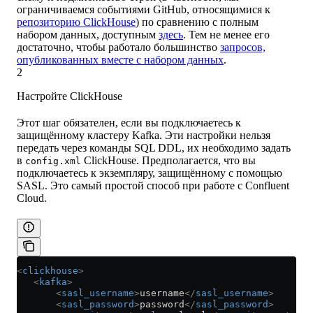
ограничиваемся событиями GitHub, относящимися к
репозиторию ClickHouse
) по сравнению с полным
набором данных, доступным
здесь
. Тем не менее его
достаточно, чтобы работало большинство
запросов,
опубликованных вместе с набором данных
.
2
Настройте ClickHouse
Этот шаг обязателен, если вы подключаетесь к
защищённому кластеру Kafka. Эти настройки нельзя
передать через команды SQL DDL, их необходимо задать
в
ClickHouse. Предполагается, что вы
config.xml
подключаетесь к экземпляру, защищённому с помощью
SASL. Это самый простой способ при работе с Confluent
Cloud.
<
clickhouse
>
   <
kafka
>
       <
sasl_username
>
username
</
sasl_username
>
       <
sasl_password
>
password
</
sasl_password
>