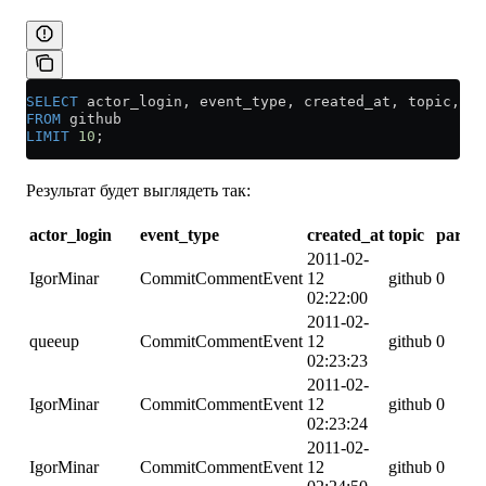
SELECT
 actor_login, event_type, created_at, topic, 
pa
FROM
 github
LIMIT
 10
;
Результат будет выглядеть так:
actor_login
event_type
created_at
topic
partiti
2011-02-
IgorMinar
CommitCommentEvent
12
github
0
02:22:00
2011-02-
queeup
CommitCommentEvent
12
github
0
02:23:23
2011-02-
IgorMinar
CommitCommentEvent
12
github
0
02:23:24
2011-02-
IgorMinar
CommitCommentEvent
12
github
0