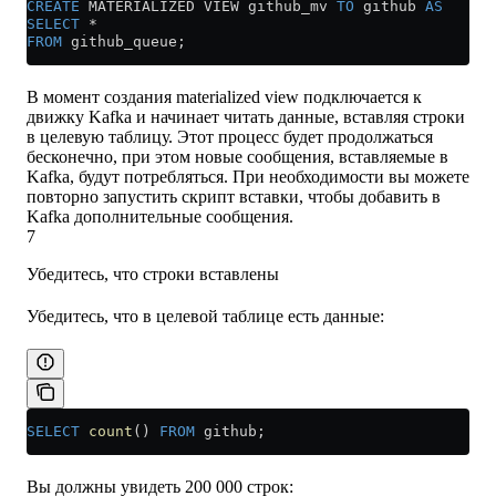
CREATE
 MATERIALIZED VIEW github_mv 
TO
 github 
AS
SELECT
 *
FROM
 github_queue;
В момент создания materialized view подключается к
движку Kafka и начинает читать данные, вставляя строки
в целевую таблицу. Этот процесс будет продолжаться
бесконечно, при этом новые сообщения, вставляемые в
Kafka, будут потребляться. При необходимости вы можете
повторно запустить скрипт вставки, чтобы добавить в
Kafka дополнительные сообщения.
7
Убедитесь, что строки вставлены
Убедитесь, что в целевой таблице есть данные:
SELECT
 count
() 
FROM
 github;
Вы должны увидеть 200 000 строк: