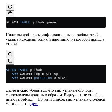
DETACH 
TABLE
 github_queue;
Ниже мы добавляем информационные столбцы, чтобы
указать исходный топик и партицию, из которой пришла
строка.
ALTER
 TABLE
 github
   ADD
 COLUMN topic String,
   ADD
 COLUMN 
partition
 UInt64;
Далее нужно убедиться, что виртуальные столбцы
сопоставлены должным образом. Виртуальные столбцы
имеют префикс
. Полный список виртуальных столбцов
_
можно найти
здесь
.