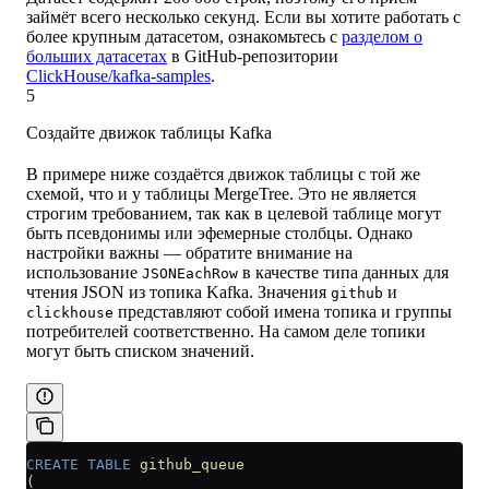
займёт всего несколько секунд. Если вы хотите работать с
более крупным датасетом, ознакомьтесь с
разделом о
больших датасетах
в GitHub-репозитории
ClickHouse/kafka-samples
.
5
Создайте движок таблицы Kafka
В примере ниже создаётся движок таблицы с той же
схемой, что и у таблицы MergeTree. Это не является
строгим требованием, так как в целевой таблице могут
быть псевдонимы или эфемерные столбцы. Однако
настройки важны — обратите внимание на
использование
в качестве типа данных для
JSONEachRow
чтения JSON из топика Kafka. Значения
и
github
представляют собой имена топика и группы
clickhouse
потребителей соответственно. На самом деле топики
могут быть списком значений.
CREATE
 TABLE
 github_queue
(