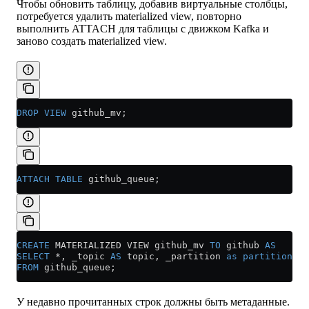
Чтобы обновить таблицу, добавив виртуальные столбцы,
потребуется удалить materialized view, повторно
выполнить ATTACH для таблицы с движком Kafka и
заново создать materialized view.
DROP
 VIEW
 github_mv;
ATTACH
 TABLE
 github_queue;
CREATE
 MATERIALIZED VIEW github_mv 
TO
 github 
AS
SELECT
 *
, _topic 
AS
 topic, _partition 
as
 partition
FROM
 github_queue;
У недавно прочитанных строк должны быть метаданные.