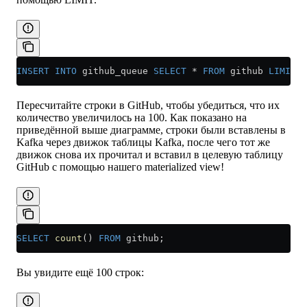
INSERT INTO
 github_queue 
SELECT
 *
 FROM
 github 
LIMIT
 1
Пересчитайте строки в GitHub, чтобы убедиться, что их
количество увеличилось на 100. Как показано на
приведённой выше диаграмме, строки были вставлены в
Kafka через движок таблицы Kafka, после чего тот же
движок снова их прочитал и вставил в целевую таблицу
GitHub с помощью нашего materialized view!
SELECT
 count
() 
FROM
 github;
Вы увидите ещё 100 строк: