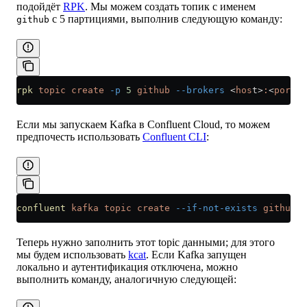
подойдёт
RPK
. Мы можем создать топик с именем
с 5 партициями, выполнив следующую команду:
github
rpk
 topic
 create
 -p
 5
 github
 --brokers
 <
hos
t
>
:
<
por
t
>
Если мы запускаем Kafka в Confluent Cloud, то можем
предпочесть использовать
Confluent CLI
:
confluent
 kafka
 topic
 create
 --if-not-exists
 github
Теперь нужно заполнить этот topic данными; для этого
мы будем использовать
kcat
. Если Kafka запущен
локально и аутентификация отключена, можно
выполнить команду, аналогичную следующей: