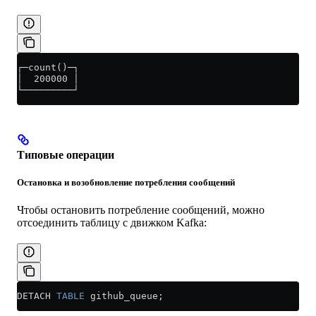
┌─count()─┐
│  200000 │
└─────────┘
Типовые операции
Остановка и возобновление потребления сообщений
Чтобы остановить потребление сообщений, можно
отсоединить таблицу с движком Kafka:
DETACH 
TABLE
 github_queue;