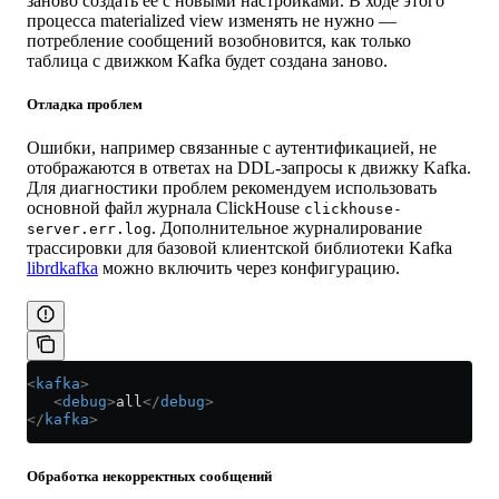
заново создать её с новыми настройками. В ходе этого
процесса materialized view изменять не нужно —
потребление сообщений возобновится, как только
таблица с движком Kafka будет создана заново.
Отладка проблем
Ошибки, например связанные с аутентификацией, не
отображаются в ответах на DDL-запросы к движку Kafka.
Для диагностики проблем рекомендуем использовать
основной файл журнала ClickHouse
clickhouse-
. Дополнительное журналирование
server.err.log
трассировки для базовой клиентской библиотеки Kafka
librdkafka
можно включить через конфигурацию.
<
kafka
>
   <
debug
>
all
</
debug
>
</
kafka
>
Обработка некорректных сообщений