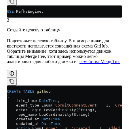
USE
 KafkaEngine;
3
Создайте целевую таблицу
Подготовьте целевую таблицу. В примере ниже для
краткости используется сокращённая схема GitHub.
Обратите внимание: хотя здесь используется движок
таблицы MergeTree, этот пример можно легко
адаптировать для любого движка из
семейства MergeTree
.
CREATE
 TABLE
 github
(
    file_time 
DateTime
,
    event_type Enum(
'CommitCommentEvent'
 =
 1
, 
'Create
    actor_login LowCardinality(String),
    repo_name LowCardinality(String),
    created_at 
DateTime
,
    updated_at 
DateTime
,
    action
 Enum(
'none'
 =
 0
, 
'created'
 =
 1
, 
'added'
 =
 