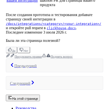
вашей интеграции
шаблон PR для страницы вашего
продукта
После создания прототипа и тестирования добавьте
страницу своей интеграции в
/docs/integrations/<category>/<your-integration>/
и откройте pull request в
.
clickhouse-docs
Последнее изменение
3 июля 2026 г.
Была ли эта страница полезной?
Да
Нет
Предложить правки
Поднять вопрос
Предыдущий
Следующий
На этой странице
Руководства