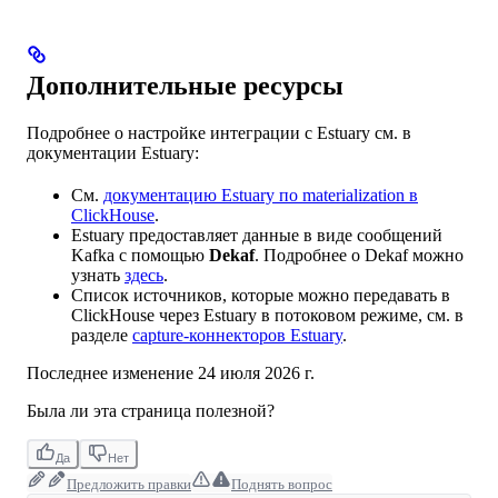
Дополнительные ресурсы
Подробнее о настройке интеграции с Estuary см. в
документации Estuary:
См.
документацию Estuary по materialization в
ClickHouse
.
Estuary предоставляет данные в виде сообщений
Kafka с помощью
Dekaf
. Подробнее о Dekaf можно
узнать
здесь
.
Список источников, которые можно передавать в
ClickHouse через Estuary в потоковом режиме, см. в
разделе
capture-коннекторов Estuary
.
Последнее изменение
24 июля 2026 г.
Была ли эта страница полезной?
Да
Нет
Предложить правки
Поднять вопрос