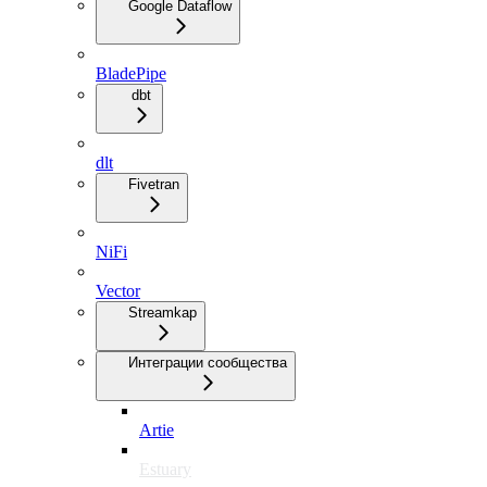
Google Dataflow
BladePipe
dbt
dlt
Fivetran
NiFi
Vector
Streamkap
Интеграции сообщества
Artie
Estuary