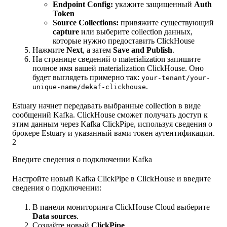
Endpoint Config:
укажите защищенный
Auth
Token
Source Collections:
привяжите существующий
capture
или выберите collection данных,
которые нужно предоставить ClickHouse
Нажмите
Next
, а затем
Save and Publish
.
На странице сведений о materialization запишите
полное имя вашей materialization ClickHouse. Оно
будет выглядеть примерно так:
your-tenant/your-
.
unique-name/dekaf-clickhouse
Estuary начнет передавать выбранные collection в виде
сообщений Kafka. ClickHouse сможет получать доступ к
этим данным через Kafka ClickPipe, используя сведения о
брокере Estuary и указанный вами токен аутентификации.
2
Введите сведения о подключении Kafka
Настройте новый Kafka ClickPipe в ClickHouse и введите
сведения о подключении:
В панели мониторинга ClickHouse Cloud выберите
Data sources
.
Создайте новый
ClickPipe
.