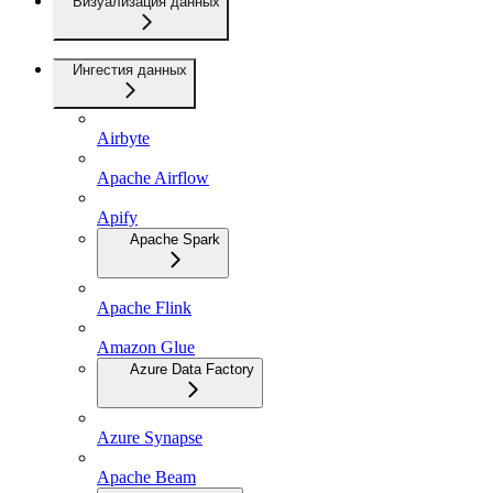
Визуализация данных
Ингестия данных
Airbyte
Apache Airflow
Apify
Apache Spark
Apache Flink
Amazon Glue
Azure Data Factory
Azure Synapse
Apache Beam