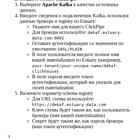
Выберите
Apache Kafka
в качестве источника
данных.
Введите сведения о подключении Kafka, используя
данные брокера и registry из Estuary:
Укажите имя для вашего ClickPipe
Для брокера используйте:
dekaf.estuary-
data.com:9092
Оставьте аутентификацию со значением по
умолчанию
SASL/PLAIN
В поле пользователя введите полное имя
вашей materialization из Estuary (например,
your-tenant/your-unique-name/dekaf-
)
clickhouse
В поле пароля введите токен
аутентификации, который вы указали для
своей materialization
Включите параметр schema registry
Для URL схемы используйте:
https://dekaf.estuary-data.com
Ключ схемы будет таким же, как пользователь
брокера (имя вашей materialization)
Секрет будет таким же, как пароль брокера
(ваш токен аутентификации)
3