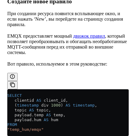
Создайте новое правило
При создании ресурса появится всплывающее окно, и
если нажать ‘New’, вы перейдете на страницу создания
правила.
EMQX предоставляет мощный
движок правил
, который
позволяет преобразовывать и обогащать необработанные
MQTT-сообщения перед их отправкой во внешние
системы.
Вот правило, используемое в этом руководстве:
SELECT
   clientid 
AS
 client_id,
   (
timestamp
 div 
1000
) 
AS
 timestamp
,
   topic 
AS
 topic,
   payload
.
temp
 AS
 temp,
   payload
.
hum
 AS
 hum
FROM
"temp_hum/emqx"