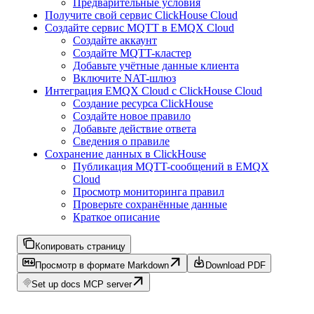
Предварительные условия
Получите свой сервис ClickHouse Cloud
Создайте сервис MQTT в EMQX Cloud
Создайте аккаунт
Создайте MQTT-кластер
Добавьте учётные данные клиента
Включите NAT-шлюз
Интеграция EMQX Cloud с ClickHouse Cloud
Создание ресурса ClickHouse
Создайте новое правило
Добавьте действие ответа
Сведения о правиле
Сохранение данных в ClickHouse
Публикация MQTT-сообщений в EMQX
Cloud
Просмотр мониторинга правил
Проверьте сохранённые данные
Краткое описание
Копировать страницу
Просмотр в формате Markdown
Download PDF
Set up docs MCP server