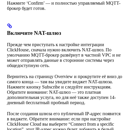
Нажмите ‘Confirm’ — и полностью управляемый MQTT-
брокер будет готов.
Включите NAT-шлюз
Прежде чем приступать к настройке интеграции
ClickHouse, сначала нужно включить NAT-шлюз. По
умолчанию MQTT-брокер развёрнут в частной VPC и не
может отправлять данные в сторонние системы через
общедоступную сеть.
Вернитесь на страницу Overview и прокрутите её вниз до
самого конца — там вы увидите виджет NAT-шлюза.
Нажмите кнопку Subscribe и следуйте инструкциям.
Обратите внимание: NAT-шлюз — это платная
дополнительная услуга, но для неё также доступен 14-
дневный бесплатный пробный период.
После создания шлюза его публичный IP-адрес появится
в виджете. Обратите внимание: если при настройке
ClickHouse Cloud вы выберете “Connect from a specific
location”, этот IP-адрес нужно будет добавить в белый