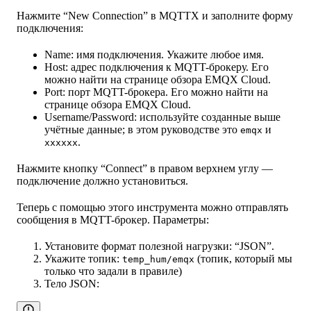
Нажмите “New Connection” в MQTTX и заполните форму
подключения:
Name: имя подключения. Укажите любое имя.
Host: адрес подключения к MQTT-брокеру. Его
можно найти на странице обзора EMQX Cloud.
Port: порт MQTT-брокера. Его можно найти на
странице обзора EMQX Cloud.
Username/Password: используйте созданные выше
учётные данные; в этом руководстве это
и
emqx
.
xxxxxx
Нажмите кнопку “Connect” в правом верхнем углу —
подключение должно установиться.
Теперь с помощью этого инструмента можно отправлять
сообщения в MQTT-брокер. Параметры:
Установите формат полезной нагрузки: “JSON”.
Укажите топик:
(топик, который мы
temp_hum/emqx
только что задали в правиле)
Тело JSON: