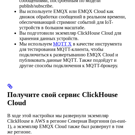
сообщениями, построенным по модели
publish/subscribe.
Вы используете EMQX или EMQX Cloud как
движок обработки сообщений в реальном времени,
обеспечивающий стриминг событий для IoT-
устройств в большом масштабе.
Вы подготовили экземпляр ClickHouse Cloud для
хранения данных устройств.
Мы используем
MQTT X
в качестве инструмента
для тестирования MQTT-клиента, чтобы
подключиться к развертыванию EMQX Cloud и
публиковать данные MQTT. Также подойдут и
другие способы подключения к MQTT-брокеру.
Получите свой сервис ClickHouse
Cloud
В ходе этой настройки мы развернули экземпляр
ClickHouse в AWS в регионе Северная Виргиния (us-east-
1), а экземпляр EMQX Cloud также был развернут в том
же регионе.