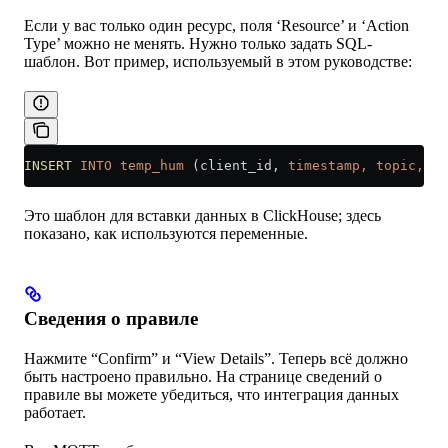
Если у вас только один ресурс, поля ‘Resource’ и ‘Action
Type’ можно не менять. Нужно только задать SQL-
шаблон. Вот пример, используемый в этом руководстве:
INSERT
 INTO
 temp_hum
 (client_id, 
timestamp,
 topic,
 te
Это шаблон для вставки данных в ClickHouse; здесь
показано, как используются переменные.
Сведения о правиле
Нажмите “Confirm” и “View Details”. Теперь всё должно
быть настроено правильно. На странице сведений о
правиле вы можете убедиться, что интеграция данных
работает.