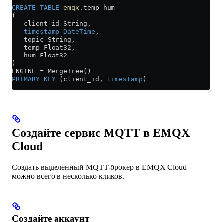
CREATE
 TABLE
 emqx
.temp_hum
(
   client_id String,
   timestamp
 DateTime
,
   topic String,
   temp Float32,
   hum Float32
)
ENGINE 
=
 MergeTree()
PRIMARY KEY
 (client_id, 
timestamp
)
Создайте сервис MQTT в EMQX
Cloud
Создать выделенный MQTT-брокер в EMQX Cloud
можно всего в несколько кликов.
Создайте аккаунт