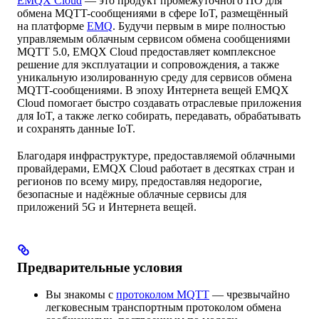
EMQX Cloud
— это продукт промежуточного ПО для
обмена MQTT-сообщениями в сфере IoT, размещённый
на платформе
EMQ
. Будучи первым в мире полностью
управляемым облачным сервисом обмена сообщениями
MQTT 5.0, EMQX Cloud предоставляет комплексное
решение для эксплуатации и сопровождения, а также
уникальную изолированную среду для сервисов обмена
MQTT-сообщениями. В эпоху Интернета вещей EMQX
Cloud помогает быстро создавать отраслевые приложения
для IoT, а также легко собирать, передавать, обрабатывать
и сохранять данные IoT.
Благодаря инфраструктуре, предоставляемой облачными
провайдерами, EMQX Cloud работает в десятках стран и
регионов по всему миру, предоставляя недорогие,
безопасные и надёжные облачные сервисы для
приложений 5G и Интернета вещей.
Предварительные условия
Вы знакомы с
протоколом MQTT
— чрезвычайно
легковесным транспортным протоколом обмена