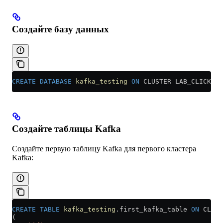
Создайте базу данных
CREATE
 DATABASE
 kafka_testing
 ON
 CLUSTER LAB_CLICKHOU
Создайте таблицы Kafka
Создайте первую таблицу Kafka для первого кластера
Kafka:
CREATE
 TABLE
 kafka_testing
.first_kafka_table 
ON
 CLUST
(