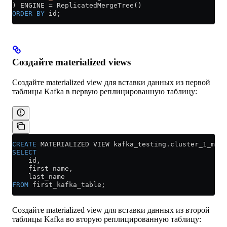
) ENGINE 
=
 ReplicatedMergeTree()
ORDER BY
 id;
Создайте materialized views
Создайте materialized view для вставки данных из первой
таблицы Kafka в первую реплицированную таблицу:
CREATE
 MATERIALIZED VIEW 
kafka_testing
.
cluster_1_mv
 O
SELECT
    id,
    first_name,
    last_name
FROM
 first_kafka_table;
Создайте materialized view для вставки данных из второй
таблицы Kafka во вторую реплицированную таблицу: