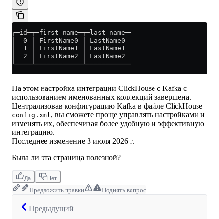
┌─id─┬─first_name─┬─last_name─┐
│  0 │ FirstName0 │ LastName0 │
│  1 │ FirstName1 │ LastName1 │
│  2 │ FirstName2 │ LastName2 │
└────┴────────────┴───────────┘
На этом настройка интеграции ClickHouse с Kafka с
использованием именованных коллекций завершена.
Централизовав конфигурацию Kafka в файле ClickHouse
, вы сможете проще управлять настройками и
config.xml
изменять их, обеспечивая более удобную и эффективную
интеграцию.
Последнее изменение
3 июля 2026 г.
Была ли эта страница полезной?
Да
Нет
Предложить правки
Поднять вопрос
Предыдущий