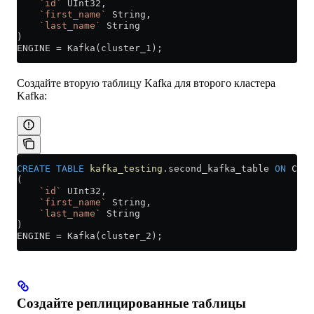
    `id`
 UInt32,
    `first_name`
 String,
    `last_name`
 String
)
ENGINE 
=
 Kafka(cluster_1);
Создайте вторую таблицу Kafka для второго кластера
Kafka:
CREATE
 TABLE
 kafka_testing
.second_kafka_table 
ON
 CLUS
(
    `id`
 UInt32,
    `first_name`
 String,
    `last_name`
 String
)
ENGINE 
=
 Kafka(cluster_2);
Создайте реплицированные таблицы