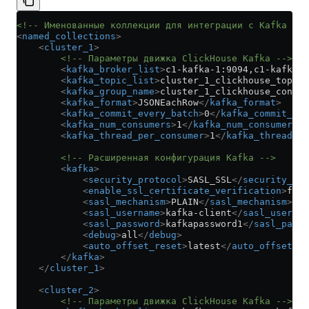
<!-- Именованные коллекции для интеграции с Kafka -->
<
named_collections
>
    <
cluster_1
>
        <!-- Параметры движка ClickHouse Kafka -->
        <
kafka_broker_list
>
c1-kafka-1:9094,c1-kafka-2
        <
kafka_topic_list
>
cluster_1_clickhouse_topic
<
        <
kafka_group_name
>
cluster_1_clickhouse_consum
        <
kafka_format
>
JSONEachRow
</
kafka_format
>
        <
kafka_commit_every_batch
>
0
</
kafka_commit_eve
        <
kafka_num_consumers
>
1
</
kafka_num_consumers
>
        <
kafka_thread_per_consumer
>
1
</
kafka_thread_pe
        <!-- Расширенная конфигурация Kafka -->
        <
kafka
>
            <
security_protocol
>
SASL_SSL
</
security_pro
            <
enable_ssl_certificate_verification
>
fals
            <
sasl_mechanism
>
PLAIN
</
sasl_mechanism
>
            <
sasl_username
>
kafka-client
</
sasl_usernam
            <
sasl_password
>
kafkapassword1
</
sasl_passw
            <
debug
>
all
</
debug
>
            <
auto_offset_reset
>
latest
</
auto_offset_re
        </
kafka
>
    </
cluster_1
>
    <
cluster_2
>
        <!-- Параметры движка ClickHouse Kafka -->