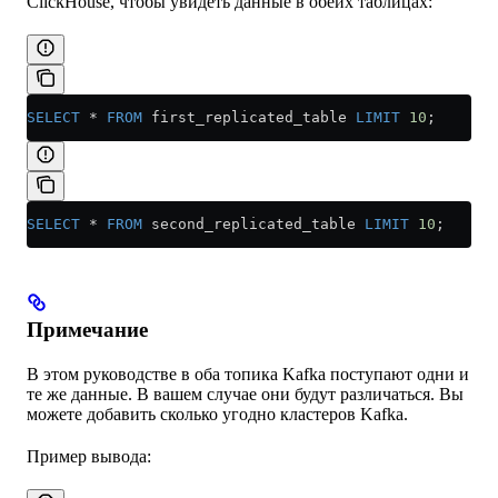
ClickHouse, чтобы увидеть данные в обеих таблицах:
SELECT
 *
 FROM
 first_replicated_table 
LIMIT
 10
;
SELECT
 *
 FROM
 second_replicated_table 
LIMIT
 10
;
Примечание
В этом руководстве в оба топика Kafka поступают одни и
те же данные. В вашем случае они будут различаться. Вы
можете добавить сколько угодно кластеров Kafka.
Пример вывода: