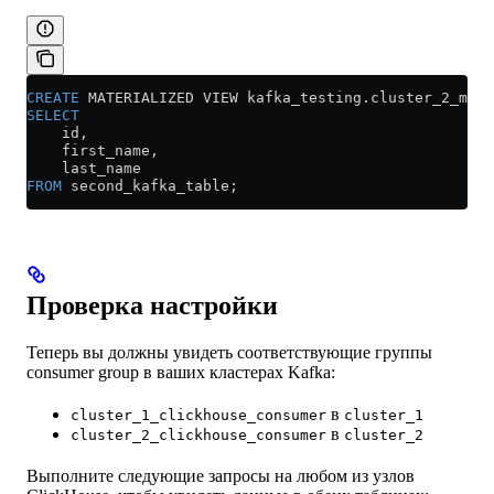
CREATE
 MATERIALIZED VIEW 
kafka_testing
.
cluster_2_mv
 O
SELECT
    id,
    first_name,
    last_name
FROM
 second_kafka_table;
Проверка настройки
Теперь вы должны увидеть соответствующие группы
consumer group в ваших кластерах Kafka:
в
cluster_1_clickhouse_consumer
cluster_1
в
cluster_2_clickhouse_consumer
cluster_2
Выполните следующие запросы на любом из узлов