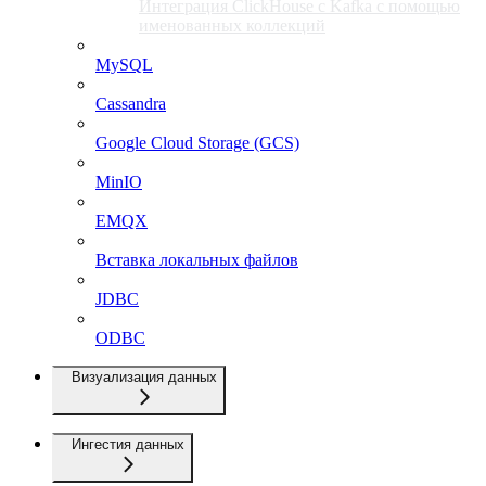
Интеграция ClickHouse с Kafka с помощью
именованных коллекций
MySQL
Cassandra
Google Cloud Storage (GCS)
MinIO
EMQX
Вставка локальных файлов
JDBC
ODBC
Визуализация данных
Ингестия данных