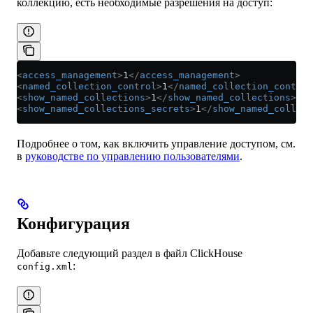
коллекцию, есть необходимые разрешения на доступ:
<
access_management
>
1
</
access_management
>
<
named_collection_control
>
1
</
named_collection_control
<
show_named_collections
>
1
</
show_named_collections
>
<
show_named_collections_secrets
>
1
</
show_named_collect
Подробнее о том, как включить управление доступом, см.
в
руководстве по управлению пользователями
.
Конфигурация
Добавьте следующий раздел в файл ClickHouse
:
config.xml