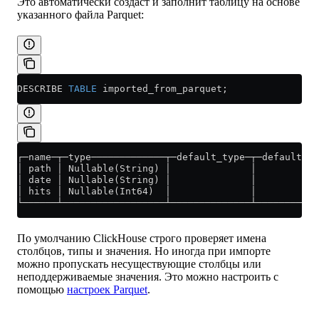
Это автоматически создаст и заполнит таблицу на основе
указанного файла Parquet:
DESCRIBE 
TABLE
 imported_from_parquet;
┌─name─┬─type─────────────┬─default_type─┬─default_ex
│ path │ Nullable(String) │              │           
│ date │ Nullable(String) │              │           
│ hits │ Nullable(Int64)  │              │           
└──────┴──────────────────┴──────────────┴───────────
По умолчанию ClickHouse строго проверяет имена
столбцов, типы и значения. Но иногда при импорте
можно пропускать несуществующие столбцы или
неподдерживаемые значения. Это можно настроить с
помощью
настроек Parquet
.