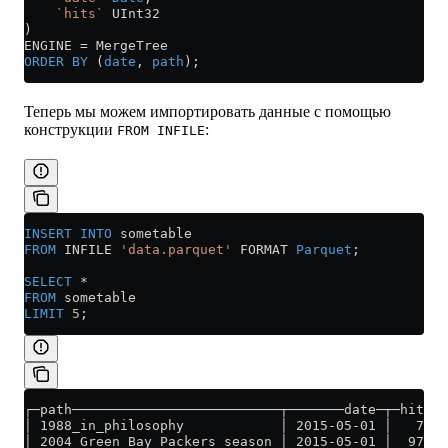
    `hits`
 UInt32
)
ENGINE 
=
 MergeTree
ORDER BY
 (
date
, 
path
);
Теперь мы можем импортировать данные с помощью
конструкции
:
FROM INFILE
INSERT INTO
 sometable
FROM
 INFILE 
'data.parquet'
 FORMAT 
Parquet
;
SELECT
 *
FROM
 sometable
LIMIT
 5
;
┌─path──────────────────────────┬───────date─┬─hits─┐
│ 1988_in_philosophy            │ 2015-05-01 │   70 │
│ 2004_Green_Bay_Packers_season │ 2015-05-01 │  970 │