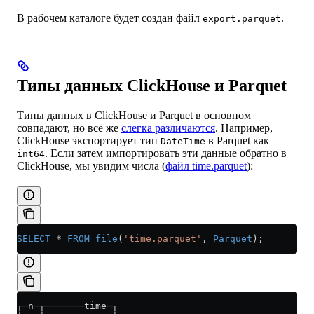
В рабочем каталоге будет создан файл
.
export.parquet
Типы данных ClickHouse и Parquet
Типы данных в ClickHouse и Parquet в основном
совпадают, но всё же
слегка различаются
. Например,
ClickHouse экспортирует тип
в Parquet как
DateTime
. Если затем импортировать эти данные обратно в
int64
ClickHouse, мы увидим числа (
файл time.parquet
):
SELECT
 *
 FROM
 file
(
'time.parquet'
, 
Parquet
);
┌─n─┬───────time─┐