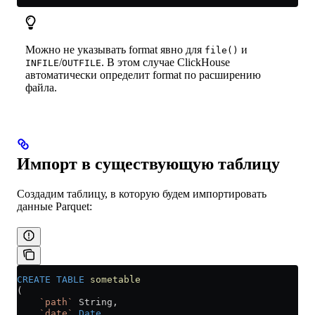
Можно не указывать format явно для
и
file()
/
. В этом случае ClickHouse
INFILE
OUTFILE
автоматически определит format по расширению
файла.
Импорт в существующую таблицу
Создадим таблицу, в которую будем импортировать
данные Parquet:
CREATE
 TABLE
 sometable
(
    `path`
 String,
    `date`
 Date
,