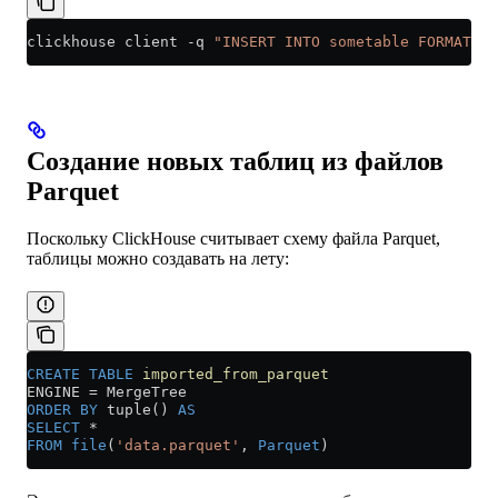
clickhouse client 
-
q 
"INSERT INTO sometable FORMAT Pa
Создание новых таблиц из файлов
Parquet
Поскольку ClickHouse считывает схему файла Parquet,
таблицы можно создавать на лету:
CREATE
 TABLE
 imported_from_parquet
ENGINE 
=
 MergeTree
ORDER BY
 tuple() 
AS
SELECT
 *
FROM
 file
(
'data.parquet'
, 
Parquet
)