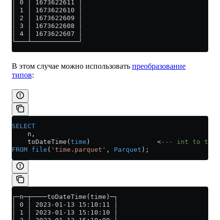
│ 0 │ 1673622611 │
│ 1 │ 1673622610 │
│ 2 │ 1673622609 │
│ 3 │ 1673622608 │
│ 4 │ 1673622607 │
└───┴────────────┘
В этом случае можно использовать
преобразование
типов
:
SELECT
    n,
    toDateTime(
time
)                 
<
--- int to time
FROM
 file
(
'time.parquet'
, 
Parquet
);
┌─n─┬────toDateTime(time)─┐
│ 0 │ 2023-01-13 15:10:11 │
│ 1 │ 2023-01-13 15:10:10 │