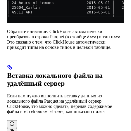
│ 24_hours_of_lemans            │ 2015-05-01 │   37 │
│ 25604_Karlin                  │ 2015-05-01 │   20 │
│ ASCII_ART                     │ 2015-05-01 │    9 │
└───────────────────────────────┴────────────┴──────┘
Обратите внимание: ClickHouse автоматически
преобразовал строки Parquet (в столбце
) в тип
.
date
Date
Это связано с тем, что ClickHouse автоматически
приводит типы на основе типов в целевой таблице.
Вставка локального файла на
удалённый сервер
Если вам нужно выполнить вставку данных из
локального файла Parquet на удалённый сервер
ClickHouse, это можно сделать, передав содержимое
файла в
, как показано ниже:
clickhouse-client