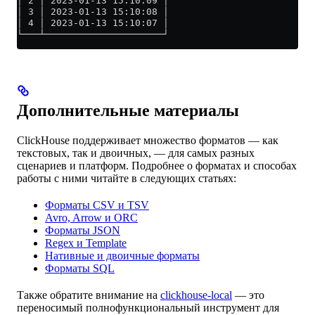
│ 2 │ 2023-01-13 15:10:09 │
│ 3 │ 2023-01-13 15:10:08 │
│ 4 │ 2023-01-13 15:10:07 │
└───┴─────────────────────┘
Дополнительные материалы
ClickHouse поддерживает множество форматов — как
текстовых, так и двоичных, — для самых разных
сценариев и платформ. Подробнее о форматах и способах
работы с ними читайте в следующих статьях:
Форматы CSV и TSV
Avro, Arrow и ORC
Форматы JSON
Regex и Template
Нативные и двоичные форматы
Форматы SQL
Также обратите внимание на
clickhouse-local
— это
переносимый полнофункциональный инструмент для