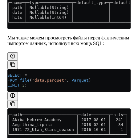
┌─name─┬─type─────────────┬─default_type─┬─default_ex
│ path │ Nullable(String) │              │           
│ date │ Nullable(String) │              │           
│ hits │ Nullable(Int64)  │              │           
└──────┴──────────────────┴──────────────┴───────────
Мы также можем просмотреть файлы перед фактическим
импортом данных, используя всю мощь SQL:
SELECT
 *
FROM
 file
(
'data.parquet'
, 
Parquet
)
LIMIT
 3
;
┌─path──────────────────────┬─date───────┬─hits─┐
│ Akiba_Hebrew_Academy      │ 2017-08-01 │  241 │
│ Aegithina_tiphia          │ 2018-02-01 │   34 │
│ 1971-72_Utah_Stars_season │ 2016-10-01 │    1 │
└───────────────────────────┴────────────┴──────┘