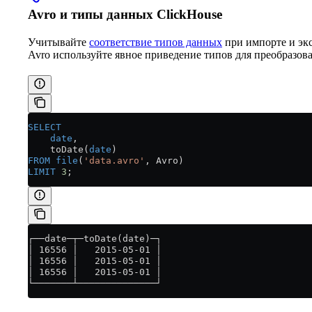
Avro и типы данных ClickHouse
Учитывайте
соответствие типов данных
при импорте и экс
Avro используйте явное приведение типов для преобразов
SELECT
    date
,
    toDate(
date
)
FROM
 file
(
'data.avro'
, Avro)
LIMIT
 3
;
┌──date─┬─toDate(date)─┐
│ 16556 │   2015-05-01 │
│ 16556 │   2015-05-01 │
│ 16556 │   2015-05-01 │
└───────┴──────────────┘