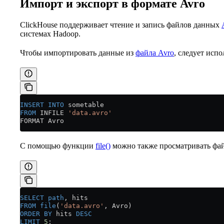
Импорт и экспорт в формате Avro
ClickHouse поддерживает чтение и запись файлов данных
системах Hadoop.
Чтобы импортировать данные из
файла Avro
, следует исп
INSERT INTO
 sometable
FROM
 INFILE 
'data.avro'
FORMAT Avro
С помощью функции
file()
можно также просматривать фай
SELECT
 path
, hits
FROM
 file
(
'data.avro'
, Avro)
ORDER BY
 hits 
DESC
LIMIT
 5
;