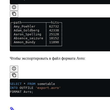
┌─path────────────┬──hits─┐
│ Amy_Poehler     │ 62732 │
│ Adam_Goldberg   │ 42338 │
│ Aaron_Spelling  │ 25128 │
│ Absence_seizure │ 18152 │
│ Ammon_Bundy     │ 11890 │
└─────────────────┴───────┘
Чтобы экспортировать в файл формата Avro:
SELECT
 *
 FROM
 sometable
INTO
 OUTFILE 
'export.avro'
FORMAT Avro;