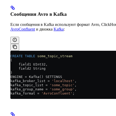
Сообщения Avro в Kafka
Если сообщения в Kafka используют формат Avro, ClickHo
AvroConfluent
и движка
Kafka
:
CREATE
 TABLE
 some_topic_stream
(
    field1 UInt32,
    field2 String
)
ENGINE 
=
 Kafka() SETTINGS
kafka_broker_list 
=
 'localhost'
,
kafka_topic_list 
=
 'some_topic'
,
kafka_group_name 
=
 'some_group'
,
kafka_format 
=
 'AvroConfluent'
;