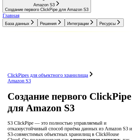
Amazon S3
Создание первого ClickPipe для Amazon S3
Главная
База данных
Решения
Интеграции
Ресурсы
База данных
Решения
Интеграции
Ресурсы
ClickPipes для объектного хранилища
Amazon S3
Создание первого ClickPipe
для Amazon S3
S3 ClickPipe — это полностью управляемый и
отказоустойчивый способ приёма данных из Amazon S3 и
S3-совместимых объектных хранилищ в ClickHouse
Cloud. Он поддерживает как
однократную загрузку
, так