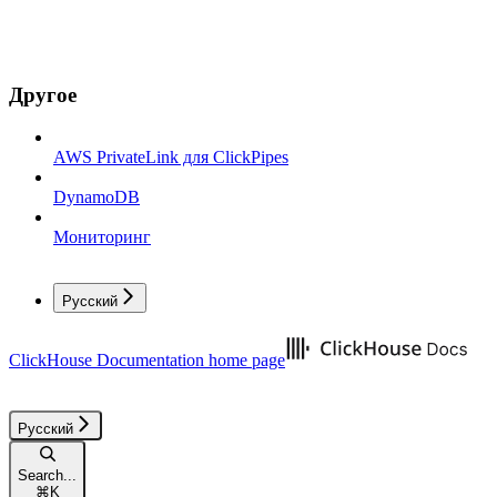
Другое
AWS PrivateLink для ClickPipes
DynamoDB
Мониторинг
Русский
ClickHouse Documentation
home page
Русский
Search...
⌘
K