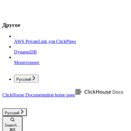
Другое
AWS PrivateLink для ClickPipes
DynamoDB
Мониторинг
Русский
ClickHouse Documentation
home page
Русский
Search...
⌘
K