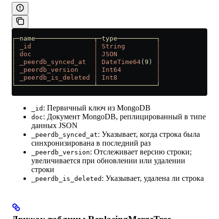
┌─name───────────────┬─type──────────┐
│
 _id
                │
 String
        │
│
 doc
                │
 JSON
          │
│
 _peerdb_synced_at
  │
 DateTime64
(
9
) 
│
│
 _peerdb_version
    │
 Int64
         │
│
 _peerdb_is_deleted
 │
 Int8
          │
└────────────────────┴───────────────┘
: Первичный ключ из MongoDB
_id
: Документ MongoDB, реплицированный в типе
doc
данных JSON
: Указывает, когда строка была
_peerdb_synced_at
синхронизирована в последний раз
: Отслеживает версию строки;
_peerdb_version
увеличивается при обновлении или удалении
строки
: Указывает, удалена ли строка
_peerdb_is_deleted