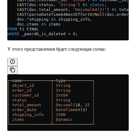
    CAST
(
doc
.
status
, 
'String'
) 
AS
 status
,
    CAST
(
doc
.
total_amount
, 
'Decimal64(2)'
) 
AS
 total_a
    CAST
(parseDateTime64BestEffortOrNull(
doc
.
order_da
    doc.^shipping 
AS
 shipping_info,
    doc
.
items
 AS
 items
FROM
 t1 FINAL
WHERE
 _peerdb_is_deleted 
=
 0
;
У этого представления будет следующая схема:
┌─name────────────┬─type───────────┐
│
 object_id
       │
 String
         │
│
 order_id
        │
 String
         │
│
 customer_id
     │
 Int64
          │
│
 status
          │
 String
         │
│
 total_amount
    │
 Decimal
(
18,
 2
) 
│
│
 order_date
      │
 DateTime64
(
3
)  
│
│
 shipping_info
   │
 JSON
           │
│
 items
           │
 Dynamic
        │
└─────────────────┴────────────────┘