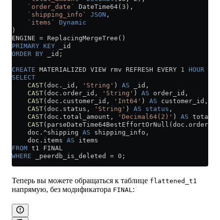
    `order_date`
 DateTime64(
3
),
    `shipping_info`
 JSON
,
    `items`
 Dynamic
)
ENGINE 
=
 ReplacingMergeTree()
PRIMARY KEY
 _id
ORDER BY
 _id;
CREATE
 MATERIALIZED VIEW rmv REFRESH EVERY 
1
 HOUR
 TO
 
SELECT
    CAST
(
doc
.
_id
, 
'String'
) 
AS
 _id,
    CAST
(
doc
.
order_id
, 
'String'
) 
AS
 order_id,
    CAST
(
doc
.
customer_id
, 
'Int64'
) 
AS
 customer_id,
    CAST
(
doc
.
status
, 
'String'
) 
AS
 status
,
    CAST
(
doc
.
total_amount
, 
'Decimal64(2)'
) 
AS
 total_a
    CAST
(parseDateTime64BestEffortOrNull(
doc
.
order_da
    doc.^shipping 
AS
 shipping_info,
    doc
.
items
 AS
 items
FROM
 t1 FINAL
WHERE
 _peerdb_is_deleted 
=
 0
;
Теперь вы можете обращаться к таблице
flattened_t1
напрямую, без модификатора
:
FINAL