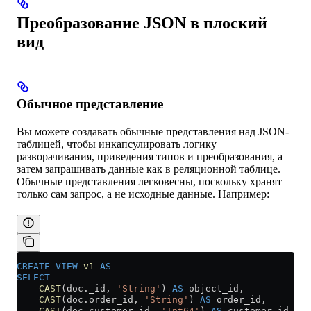
Преобразование JSON в плоский
вид
Обычное представление
Вы можете создавать обычные представления над JSON-
таблицей, чтобы инкапсулировать логику
разворачивания, приведения типов и преобразования, а
затем запрашивать данные как в реляционной таблице.
Обычные представления легковесны, поскольку хранят
только сам запрос, а не исходные данные. Например:
CREATE
 VIEW
 v1
 AS
SELECT
    CAST
(
doc
.
_id
, 
'String'
) 
AS
 object_id,
    CAST
(
doc
.
order_id
, 
'String'
) 
AS
 order_id,
    CAST
(
doc
.
customer_id
, 
'Int64'
) 
AS
 customer_id,