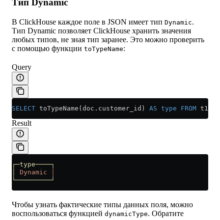
Тип Dynamic
В ClickHouse каждое поле в JSON имеет тип
.
Dynamic
Тип Dynamic позволяет ClickHouse хранить значения
любых типов, не зная тип заранее. Это можно проверить
с помощью функции
:
toTypeName
Query
SELECT
 toTypeName(
doc
.
customer_id
) 
AS
 type
 FROM
 t1;
Result
┌─type────┐
│
 Dynamic
 │
└─────────┘
Чтобы узнать фактические типы данных поля, можно
воспользоваться функцией
. Обратите
dynamicType