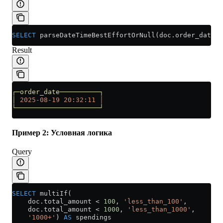
SELECT
 parseDateTimeBestEffortOrNull(
doc
.
order_date
) 
Result
┌─order_date──────────┐
│
 2025-08-19
 20:32:11
 │
└─────────────────────┘
Пример 2: Условная логика
Query
SELECT
 multiIf(
    doc
.
total_amount
 <
 100
, 
'less_than_100'
,
    doc
.
total_amount
 <
 1000
, 
'less_than_1000'
,
    '1000+'
) 
AS
 spendings