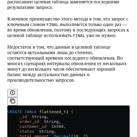
расписанию целевая таблица заменяется последними
результатами запроса.
Ключевое преимущество этого метода в том, что запрос с
ключевым словом
выполняется только один раз —
FINAL
во время обновления, поэтому в последующих запросах к
целевой таблице использовать
уже не нужно.
FINAL
Недостаток в том, что данные в целевой таблице
остаются актуальными лишь до степени,
соответствующей времени последнего обновления. Во
многих сценариях интервалы обновления от нескольких
минут до нескольких часов обеспечивают хороший
баланс между актуальностью данных и
производительностью запросов.
CREATE
 TABLE
 flattened_t1
 (
    `_id`
 String,
    `order_id`
 String,
    `customer_id`
 Int64,
    `status`
 String,
    `total_amount`
 Decimal
(
18
, 
2
),