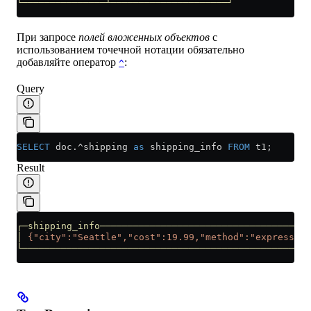
└───────────────┴─────────────────────┘
При запросе
полей вложенных объектов
с
использованием точечной нотации обязательно
добавляйте оператор
:
^
Query
SELECT
 doc.^shipping 
as
 shipping_info 
FROM
 t1;
Result
┌─shipping_info──────────────────────────────────────
│
 {"city":"Seattle","cost":19.99,"method":"express"}
 
└────────────────────────────────────────────────────