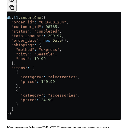
db
.
t1
.
insertOne
({
  "order_id"
:
 "ORD-001234"
,
  "customer_id"
:
 98765
,
  "status"
:
 "completed"
,
  "total_amount"
:
 299.97
,
  "order_date"
:
 new
 Date
(),
  "shipping"
:
 {
    "method"
:
 "express"
,
    "city"
:
 "Seattle"
,
    "cost"
:
 19.99
  },
  "items"
:
 [
    {
      "category"
:
 "electronics"
,
      "price"
:
 149.99
    },
    {
      "category"
:
 "accessories"
,
      "price"
:
 24.99
    }
  ]
})
Коннектор MongoDB CDC реплицирует документы