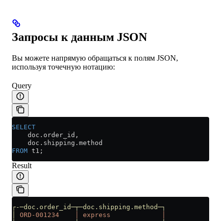
Запросы к данным JSON
Вы можете напрямую обращаться к полям JSON,
используя точечную нотацию:
Query
SELECT
    doc
.
order_id
,
    doc
.
shipping
.method
FROM
 t1;
Result
┌-─doc.order_id─┬─doc.shipping.method─┐
│
 ORD-001234
    │
 express
             │