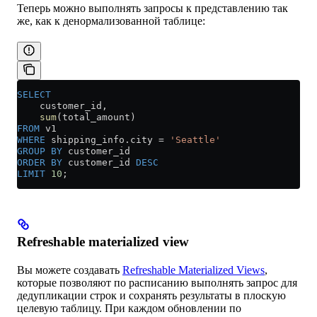
Теперь можно выполнять запросы к представлению так
же, как к денормализованной таблице:
SELECT
    customer_id,
    sum
(total_amount)
FROM
 v1
WHERE
 shipping_info
.
city
 =
 'Seattle'
GROUP BY
 customer_id
ORDER BY
 customer_id 
DESC
LIMIT
 10
;
Refreshable materialized view
Вы можете создавать
Refreshable Materialized Views
,
которые позволяют по расписанию выполнять запрос для
дедупликации строк и сохранять результаты в плоскую
целевую таблицу. При каждом обновлении по