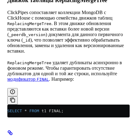
Движок таблицы ReplacingMergeTree
ClickPipes сопоставляет коллекции MongoDB с
ClickHouse с помощью семейства движков таблиц
. В этом движке обновления
ReplacingMergeTree
представляются как вставки более новой версии
(
) документа для данного первичного
_peerdb_version
ключа (
), что позволяет эффективно обрабатывать
_id
обновления, замены и удаления как версионированные
вставки.
удаляет дубликаты асинхронно в
ReplacingMergeTree
фоновом режиме. Чтобы гарантировать отсутствие
дубликатов для одной и той же строки, используйте
модификатор
. Например:
FINAL
SELECT
 *
 FROM
 t1 FINAL;