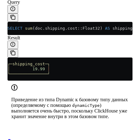
Query
SELECT
 sum
(
doc
.
shipping
.cost::Float32) 
AS
 shipping_co
Result
┌─shipping_cost─┐
│
         19.99
 │
└───────────────┘
Приведение из типа Dynamic к базовому типу данных
(определяемому с помощью
)
dynamicType
выполняется очень быстро, поскольку ClickHouse уже
хранит значение внутри в этом базовом типе.