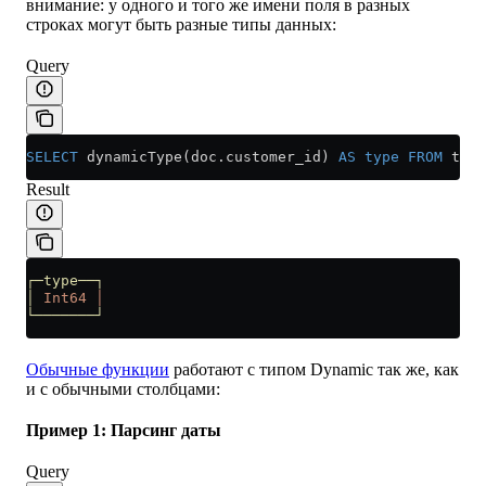
внимание: у одного и того же имени поля в разных
строках могут быть разные типы данных:
Query
SELECT
 dynamicType(
doc
.
customer_id
) 
AS
 type
 FROM
 t1;
Result
┌─type──┐
│
 Int64
 │
└───────┘
Обычные функции
работают с типом Dynamic так же, как
и с обычными столбцами:
Пример 1: Парсинг даты
Query