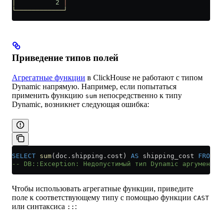
│
          2
 │
└────────────┘
Приведение типов полей
Агрегатные функции
в ClickHouse не работают с типом
Dynamic напрямую. Например, если попытаться
применить функцию
непосредственно к типу
sum
Dynamic, возникнет следующая ошибка:
SELECT
 sum
(
doc
.
shipping
.cost) 
AS
 shipping_cost 
FROM
 t
-- DB::Exception: Недопустимый тип Dynamic аргумента 
Чтобы использовать агрегатные функции, приведите
поле к соответствующему типу с помощью функции
CAST
или синтаксиса
:
::