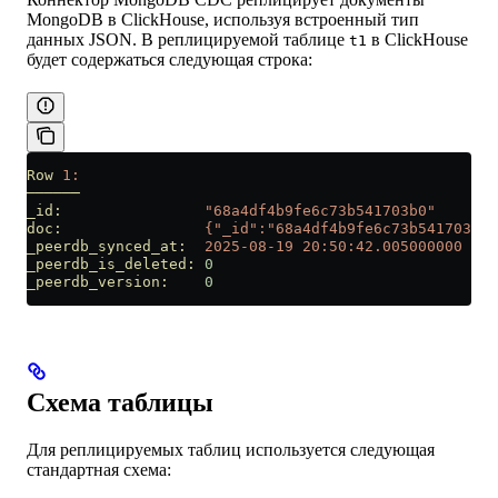
MongoDB в ClickHouse, используя встроенный тип
данных JSON. В реплицируемой таблице
в ClickHouse
t1
будет содержаться следующая строка:
Row
 1:
──────
_id:
                "68a4df4b9fe6c73b541703b0"
doc:
                {"_id":"68a4df4b9fe6c73b541703b0"
_peerdb_synced_at:
  2025-08-19
 20:50:42.005000000
_peerdb_is_deleted:
 0
_peerdb_version:
    0
Схема таблицы
Для реплицируемых таблиц используется следующая
стандартная схема: