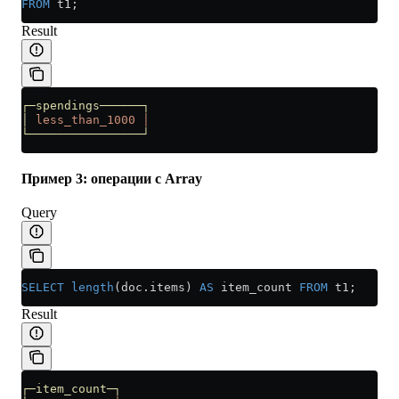
FROM
 t1;
Result
┌─spendings──────┐
│
 less_than_1000
 │
└────────────────┘
Пример 3: операции с Array
Query
SELECT
 length
(
doc
.
items
) 
AS
 item_count 
FROM
 t1;
Result
┌─item_count─┐