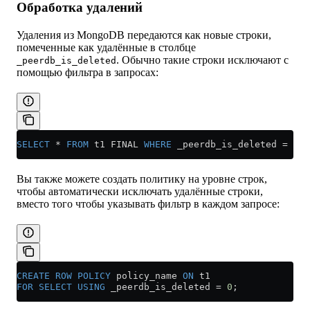
Обработка удалений
Удаления из MongoDB передаются как новые строки,
помеченные как удалённые в столбце
. Обычно такие строки исключают с
_peerdb_is_deleted
помощью фильтра в запросах:
SELECT
 *
 FROM
 t1 FINAL 
WHERE
 _peerdb_is_deleted 
=
 0
;
Вы также можете создать политику на уровне строк,
чтобы автоматически исключать удалённые строки,
вместо того чтобы указывать фильтр в каждом запросе:
CREATE
 ROW
 POLICY
 policy_name 
ON
 t1
FOR
 SELECT
 USING
 _peerdb_is_deleted 
=
 0
;