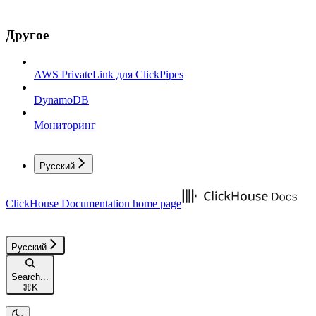
Другое
AWS PrivateLink для ClickPipes
DynamoDB
Мониторинг
Русский
ClickHouse Documentation
home page
Русский
Search...
⌘
K