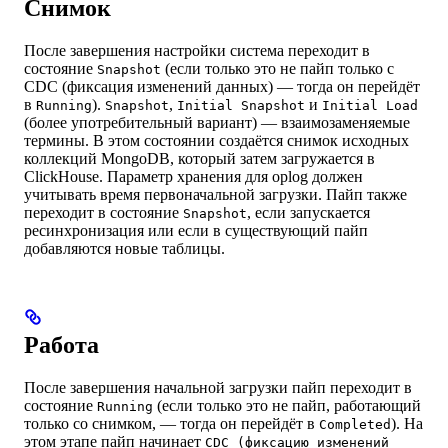
Снимок
После завершения настройки система переходит в
состояние
(если только это не пайп только с
Snapshot
CDC (фиксация изменений данных) — тогда он перейдёт
в
).
,
и
Running
Snapshot
Initial Snapshot
Initial Load
(более употребительный вариант) — взаимозаменяемые
термины. В этом состоянии создаётся снимок исходных
коллекций MongoDB, который затем загружается в
ClickHouse. Параметр хранения для oplog должен
учитывать время первоначальной загрузки. Пайп также
переходит в состояние
, если запускается
Snapshot
ресинхронизация или если в существующий пайп
добавляются новые таблицы.
Работа
После завершения начальной загрузки пайп переходит в
состояние
(если только это не пайп, работающий
Running
только со снимком, — тогда он перейдёт в
). На
Completed
этом этапе пайп начинает
CDC (фиксацию изменений