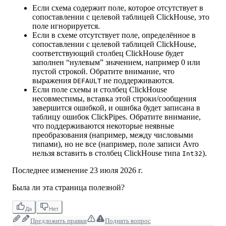
Если схема содержит поле, которое отсутствует в
сопоставлении с целевой таблицей ClickHouse, это
поле игнорируется.
Если в схеме отсутствует поле, определённое в
сопоставлении с целевой таблицей ClickHouse,
соответствующий столбец ClickHouse будет
заполнен “нулевым” значением, например 0 или
пустой строкой. Обратите внимание, что
выражения
не поддерживаются.
DEFAULT
Если поле схемы и столбец ClickHouse
несовместимы, вставка этой строки/сообщения
завершится ошибкой, и ошибка будет записана в
таблицу ошибок ClickPipes. Обратите внимание,
что поддерживаются некоторые неявные
преобразования (например, между числовыми
типами), но не все (например, поле записи Avro
нельзя вставить в столбец ClickHouse типа
).
Int32
Последнее изменение
23 июля 2026 г.
Была ли эта страница полезной?
Да
Нет
Предложить правки
Поднять вопрос