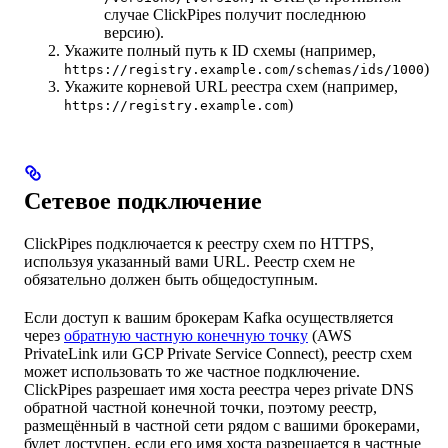
случае ClickPipes получит последнюю
версию).
Укажите полный путь к ID схемы (например,
)
https://registry.example.com/schemas/ids/1000
Укажите корневой URL реестра схем (например,
)
https://registry.example.com
Сетевое подключение
ClickPipes подключается к реестру схем по HTTPS,
используя указанный вами URL. Реестр схем не
обязательно должен быть общедоступным.
Если доступ к вашим брокерам Kafka осуществляется
через
обратную частную конечную точку
(AWS
PrivateLink или GCP Private Service Connect), реестр схем
может использовать то же частное подключение.
ClickPipes разрешает имя хоста реестра через private DNS
обратной частной конечной точки, поэтому реестр,
размещённый в частной сети рядом с вашими брокерами,
будет доступен, если его имя хоста разрешается в частные