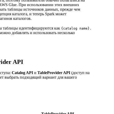
ога, поэтому пользователи обычно полагались на
и AWS Glue. При использовании этих внешних
ать таблицы источников данных, прежде чем
цепция каталога, и теперь Spark может
агинов каталогов.
 а таблицы идентифицируются как
{catalog name}.
 можно добавлять и использовать несколько
ider API
оступа:
Catalog API
и
TableProvider API
(доступ на
ет выбрать подходящий вариант для вашего
TableProvider API