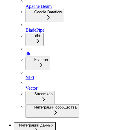
Apache Beam
Google Dataflow
BladePipe
dbt
dlt
Fivetran
NiFi
Vector
Streamkap
Интеграции сообщества
Интеграции данных