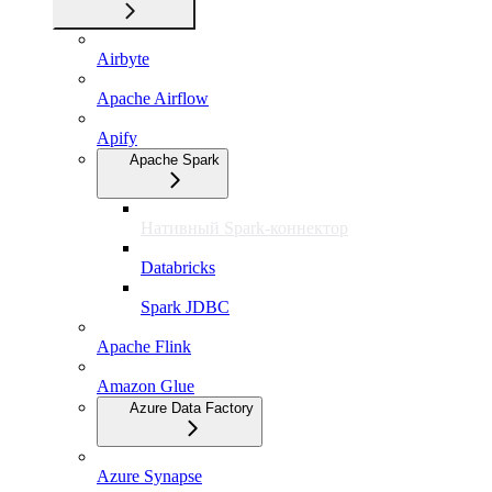
Airbyte
Apache Airflow
Apify
Apache Spark
Нативный Spark-коннектор
Databricks
Spark JDBC
Apache Flink
Amazon Glue
Azure Data Factory
Azure Synapse