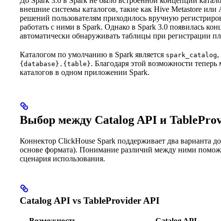
До Spark 3.0 в Spark не было встроенной концепции катал
внешние системы каталогов, такие как Hive Metastore ил
решений пользователям приходилось вручную регистриров
работать с ними в Spark. Однако в Spark 3.0 появилась кон
автоматически обнаруживать таблицы при регистрации пл
Каталогом по умолчанию в Spark является
,
spark_catalog
. Благодаря этой возможности теперь
{database}.{table}
каталогов в одном приложении Spark.
Выбор между Catalog API и TableProv
Коннектор ClickHouse Spark поддерживает два варианта д
основе формата). Понимание различий между ними помож
сценария использования.
Catalog API vs TableProvider API
Возможность
Catalog API