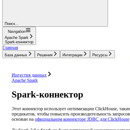
Поиск...
Navigation
Apache Spark
Spark-коннектор
Главная
База данных
Решения
Интеграции
Ресурсы
База данных
Решения
Интеграции
Ресурсы
Ингестия данных
Apache Spark
Spark-коннектор
Этот коннектор использует оптимизации ClickHouse, так
предикатов, чтобы повысить производительность запросо
основан на
официальном коннекторе JDBC для ClickHouse