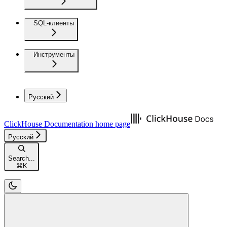
SQL-клиенты
Инструменты
Русский
ClickHouse Documentation
home page
Русский
Search...
⌘
K