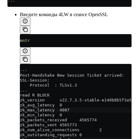
...
Введите команды 4LW в сеансе OpenSSL
mntr
---
Post-Handshake New Session Ticket arrived:
SSL-Session:
    Protocol  : TLSv1.3
...
read R BLOCK
zk_version      v22.7.3.5-stable-e140b8b5f3a5b66
zk_avg_latency  0
zk_max_latency  4087
zk_min_latency  0
zk_packets_received     4565774
zk_packets_sent 4565773
zk_num_alive_connections        2
zk_outstanding_requests 0