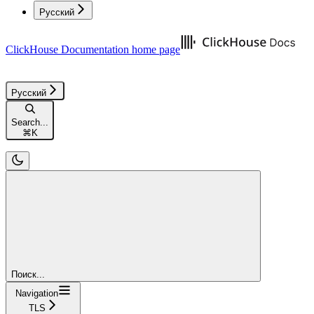
Русский
ClickHouse Documentation
home page
Русский
Search...
⌘
K
Поиск...
Navigation
TLS