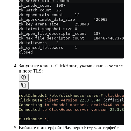
zk_server_state leader
zk_znode_count  1087
zk_watch_count  26
zk_ephemerals_count     12
zk_approximate_data_size        426062
zk_key_arena_size       258048
zk_latest_snapshot_size 0
zk_open_file_descriptor_count   187
zk_max_file_descriptor_count    1844674407370955
zk_followers    2
zk_synced_followers     1
closed
Запустите клиент ClickHouse, указав флаг
--secure
и порт TLS:
root@chnode1:/etc/clickhouse-server#
 clickhouse-
ClickHouse
 client
 version
 22.3.3.44
 (official 
bu
Connecting
 to
 chnode1.marsnet.local:9440
 as
 user
Connected
 to
 ClickHouse
 server
 version
 22.3.3
 re
clickhouse
 :
)
Войдите в интерфейс Play через
-интерфейс
https