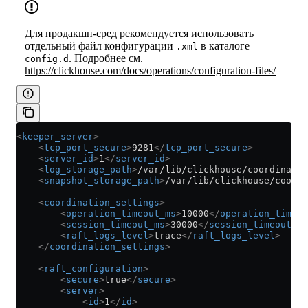
Для продакшн-сред рекомендуется использовать
отдельный файл конфигурации
в каталоге
.xml
. Подробнее см.
config.d
https://clickhouse.com/docs/operations/configuration-files/
<
keeper_server
>
    <
tcp_port_secure
>
9281
</
tcp_port_secure
>
    <
server_id
>
1
</
server_id
>
    <
log_storage_path
>
/var/lib/clickhouse/coordinatio
    <
snapshot_storage_path
>
/var/lib/clickhouse/coordi
    <
coordination_settings
>
        <
operation_timeout_ms
>
10000
</
operation_timeou
        <
session_timeout_ms
>
30000
</
session_timeout_ms
        <
raft_logs_level
>
trace
</
raft_logs_level
>
    </
coordination_settings
>
    <
raft_configuration
>
        <
secure
>
true
</
secure
>
        <
server
>
            <
id
>
1
</
id
>