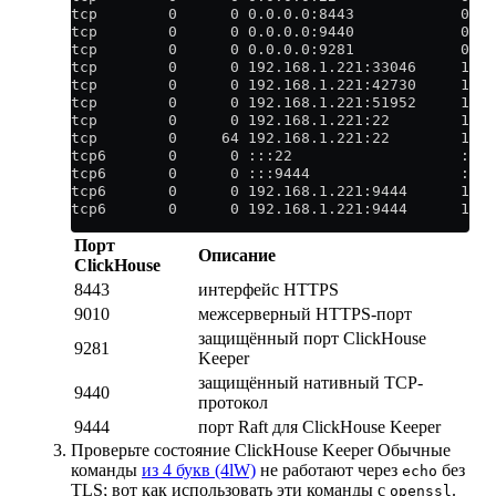
tcp        0      0 0.0.0.0:8443            0.0
tcp        0      0 0.0.0.0:9440            0.0
tcp        0      0 0.0.0.0:9281            0.0
tcp        0      0 192.168.1.221:33046     192
tcp        0      0 192.168.1.221:42730     192
tcp        0      0 192.168.1.221:51952     192
tcp        0      0 192.168.1.221:22        192.
tcp        0     64 192.168.1.221:22        192.
tcp6       0      0 :::22                   :::
tcp6       0      0 :::9444                 :::
tcp6       0      0 192.168.1.221:9444      192
tcp6       0      0 192.168.1.221:9444      192
Порт
Описание
ClickHouse
8443
интерфейс HTTPS
9010
межсерверный HTTPS-порт
защищённый порт ClickHouse
9281
Keeper
защищённый нативный TCP-
9440
протокол
9444
порт Raft для ClickHouse Keeper
Проверьте состояние ClickHouse Keeper Обычные
команды
из 4 букв (4lW)
не работают через
без
echo
TLS; вот как использовать эти команды с
.
openssl