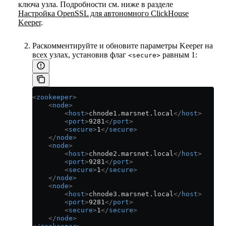
ключа узла. Подробности см. ниже в разделе
Настройка OpenSSL для автономного ClickHouse
Keeper
.
Раскомментируйте и обновите параметры Keeper на
всех узлах, установив флаг
равным 1:
<secure>
<
zookeeper
>
    <
node
>
        <
host
>
chnode1.marsnet.local
</
host
>
        <
port
>
9281
</
port
>
        <
secure
>
1
</
secure
>
    </
node
>
    <
node
>
        <
host
>
chnode2.marsnet.local
</
host
>
        <
port
>
9281
</
port
>
        <
secure
>
1
</
secure
>
    </
node
>
    <
node
>
        <
host
>
chnode3.marsnet.local
</
host
>
        <
port
>
9281
</
port
>
        <
secure
>
1
</
secure
>
    </
node
>