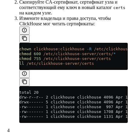
Скопируйте CA‑сертификат, сертификат узла и
соответствующий ему ключ в новый каталог
certs
на каждом узле.
Измените владельца и права доступа, чтобы
ClickHouse мог читать сертификаты:
chown
 clickhouse:clickhouse
 -R
 /etc/clickhouse-s
chmod
 600
 /etc/clickhouse-server/certs/
*
chmod
 755
 /etc/clickhouse-server/certs
ll
 /etc/clickhouse-server/certs
total 20
drw-r--r-- 2 clickhouse clickhouse 4096 Apr 12 2
drwx------ 5 clickhouse clickhouse 4096 Apr 12 2
-rw------- 1 clickhouse clickhouse  997 Apr 12 2
-rw------- 1 clickhouse clickhouse 1708 Apr 12 2
-rw------- 1 clickhouse clickhouse 1131 Apr 12 2
4