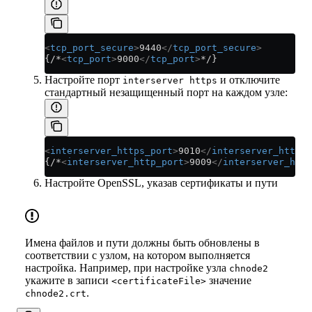
<
tcp_port_secure
>
9440
</
tcp_port_secure
>
{/*
<
tcp_port
>
9000
</
tcp_port
>
*/}
Настройте порт
и отключите
interserver https
стандартный незащищенный порт на каждом узле:
<
interserver_https_port
>
9010
</
interserver_https_
{/*
<
interserver_http_port
>
9009
</
interserver_http
Настройте OpenSSL, указав сертификаты и пути
Имена файлов и пути должны быть обновлены в
соответствии с узлом, на котором выполняется
настройка. Например, при настройке узла
chnode2
укажите в записи
значение
<certificateFile>
.
chnode2.crt