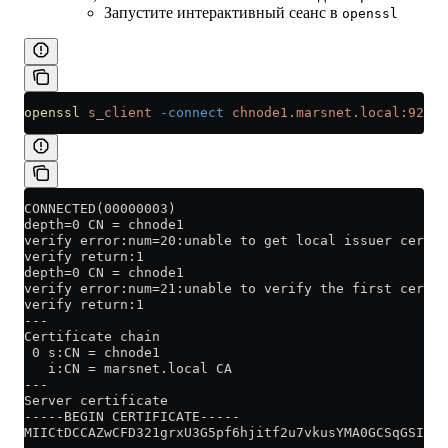
Запустите интерактивный сеанс в
openssl
openssl
 s_client
 -connect
 chnode1.marsnet.local:9281
CONNECTED(00000003)
depth=0 CN = chnode1
verify error:num=20:unable to get local issuer certif
verify return:1
depth=0 CN = chnode1
verify error:num=21:unable to verify the first certif
verify return:1
---
Certificate chain
 0 s:CN = chnode1
   i:CN = marsnet.local CA
---
Server certificate
-----BEGIN CERTIFICATE-----
MIICtDCCAZwCFD321grxU3G5pf6hjitf2u7vkusYMA0GCSqGSIb3D