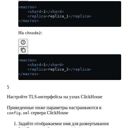
<
macros
>
    <
shard
>
1
</
shard
>
    <
replica
>
replica_1
</
replica
>
</
macros
>
На
:
chnode2
<
macros
>
    <
shard
>
1
</
shard
>
    <
replica
>
replica_2
</
replica
>
</
macros
>
5
Настройте TLS-интерфейсы на узлах ClickHouse
Приведенные ниже параметры настраиваются в
сервера ClickHouse
config.xml
Задайте отображаемое имя для развертывания