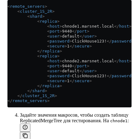
<
remote_servers
>
    <
cluster_1S_2R
>
        <
shard
>
            <
replica
>
                <
host
>
chnode1.marsnet.local
</
host
>
                <
port
>
9440
</
port
>
                <
user
>
default
</
user
>
                <
password
>
ClickHouse123!
</
password
>
                <
secure
>
1
</
secure
>
            </
replica
>
            <
replica
>
                <
host
>
chnode2.marsnet.local
</
host
>
                <
port
>
9440
</
port
>
                <
user
>
default
</
user
>
                <
password
>
ClickHouse123!
</
password
>
                <
secure
>
1
</
secure
>
            </
replica
>
        </
shard
>
    </
cluster_1S_2R
>
</
remote_servers
>
Задайте значения макросов, чтобы создать таблицу
ReplicatedMergeTree для тестирования. На
:
chnode1