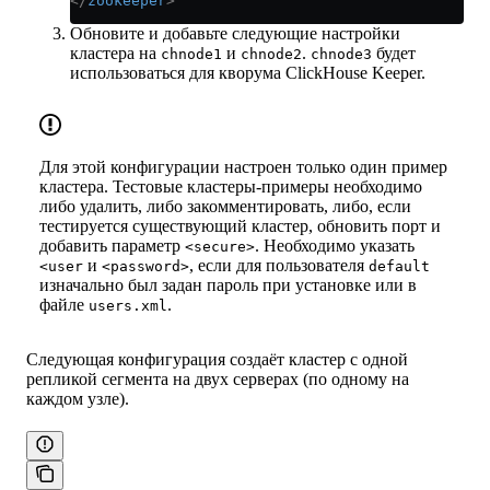
</
zookeeper
>
Обновите и добавьте следующие настройки
кластера на
и
.
будет
chnode1
chnode2
chnode3
использоваться для кворума ClickHouse Keeper.
Для этой конфигурации настроен только один пример
кластера. Тестовые кластеры-примеры необходимо
либо удалить, либо закомментировать, либо, если
тестируется существующий кластер, обновить порт и
добавить параметр
. Необходимо указать
<secure>
и
, если для пользователя
<user
<password>
default
изначально был задан пароль при установке или в
файле
.
users.xml
Следующая конфигурация создаёт кластер с одной
репликой сегмента на двух серверах (по одному на
каждом узле).