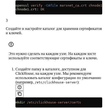
openssl
 verify
 -CAfile
 marsnet_ca.crt
 chnode1.cr
chnode1.crt:
 OK
3
Создайте и настройте каталог для хранения сертификатов
и ключей.
Это нужно сделать на каждом узле. На каждом хосте
используйте соответствующие сертификаты и ключи.
Создайте папку в каталоге, доступном для
ClickHouse, на каждом узле. Мы рекомендуем
использовать каталог конфигурации по умолчанию
(например,
):
/etc/clickhouse-server
mkdir
 /etc/clickhouse-server/certs