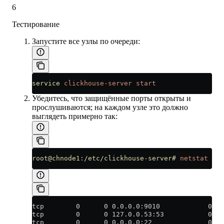
6
Тестирование
Запустите все узлы по очереди:
service
 clickhouse-server
 start
Убедитесь, что защищённые порты открыты и
прослушиваются; на каждом узле это должно
выглядеть примерно так:
root@chnode1:/etc/clickhouse-server#
 netstat
 -an
tcp        0      0 0.0.0.0:9010            0.0
tcp        0      0 127.0.0.53:53           0.0
tcp        0      0 0.0.0.0:22              0.0