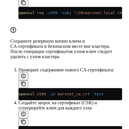
openssl
 req
 -x509
 -subj
 "/CN=marsnet.local CA"
 -
Сохраните резервную копию ключа и
CA‑сертификата в безопасном месте вне кластера.
После генерации сертификатов узлов ключ следует
удалить с узлов кластера.
Проверьте содержимое нового CA‑сертификата:
openssl
 x509
 -in
 marsnet_ca.crt
 -text
Создайте запрос на сертификат (CSR) и
сгенерируйте ключ для каждого узла: