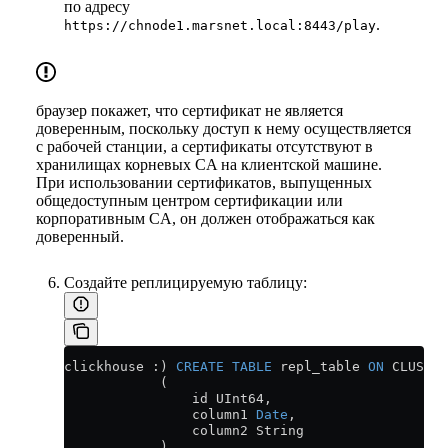
по адресу
.
https://chnode1.marsnet.local:8443/play
браузер покажет, что сертификат не является
доверенным, поскольку доступ к нему осуществляется
с рабочей станции, а сертификаты отсутствуют в
хранилищах корневых CA на клиентской машине.
При использовании сертификатов, выпущенных
общедоступным центром сертификации или
корпоративным CA, он должен отображаться как
доверенный.
Создайте реплицируемую таблицу:
clickhouse :) 
CREATE
 TABLE
 repl_table 
ON
 CLUSTER
            (
                id UInt64,
                column1 
Date
,
                column2 String
            )