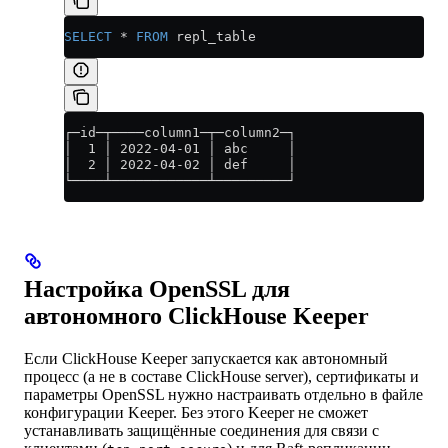
SELECT
 *
 FROM
 repl_table
┌─id─┬────column1─┬─column2─┐
│  1 │ 2022-04-01 │ abc     │
│  2 │ 2022-04-02 │ def     │
└────┴────────────┴─────────┘
Настройка OpenSSL для
автономного ClickHouse Keeper
Если ClickHouse Keeper запускается как автономный
процесс (а не в составе ClickHouse server), сертификаты и
параметры OpenSSL нужно настраивать отдельно в файле
конфигурации Keeper. Без этого Keeper не сможет
устанавливать защищённые соединения для связи с