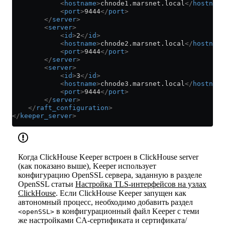
            <
hostname
>
chnode1.marsnet.local
</
hostname
            <
port
>
9444
</
port
>
        </
server
>
        <
server
>
            <
id
>
2
</
id
>
            <
hostname
>
chnode2.marsnet.local
</
hostname
            <
port
>
9444
</
port
>
        </
server
>
        <
server
>
            <
id
>
3
</
id
>
            <
hostname
>
chnode3.marsnet.local
</
hostname
            <
port
>
9444
</
port
>
        </
server
>
    </
raft_configuration
>
</
keeper_server
>
Когда ClickHouse Keeper встроен в ClickHouse server
(как показано выше), Keeper использует
конфигурацию OpenSSL сервера, заданную в разделе
OpenSSL статьи
Настройка TLS‑интерфейсов на узлах
ClickHouse
. Если ClickHouse Keeper запущен как
автономный процесс, необходимо добавить раздел
в конфигурационный файл Keeper с теми
<openSSL>
же настройками CA‑сертификата и сертификата/