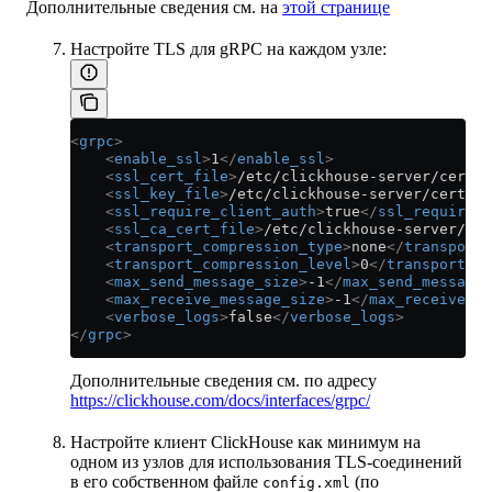
Дополнительные сведения см. на
этой странице
Настройте TLS для gRPC на каждом узле:
<
grpc
>
    <
enable_ssl
>
1
</
enable_ssl
>
    <
ssl_cert_file
>
/etc/clickhouse-server/certs/
    <
ssl_key_file
>
/etc/clickhouse-server/certs/c
    <
ssl_require_client_auth
>
true
</
ssl_require_
    <
ssl_ca_cert_file
>
/etc/clickhouse-server/cer
    <
transport_compression_type
>
none
</
transport_
    <
transport_compression_level
>
0
</
transport_co
    <
max_send_message_size
>
-1
</
max_send_message_
    <
max_receive_message_size
>
-1
</
max_receive_me
    <
verbose_logs
>
false
</
verbose_logs
>
</
grpc
>
Дополнительные сведения см. по адресу
https://clickhouse.com/docs/interfaces/grpc/
Настройте клиент ClickHouse как минимум на
одном из узлов для использования TLS-соединений
в его собственном файле
(по
config.xml