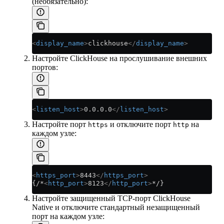
(необязательно):
<
display_name
>
clickhouse
</
display_name
>
Настройте ClickHouse на прослушивание внешних
портов:
<
listen_host
>
0.0.0.0
</
listen_host
>
Настройте порт
и отключите порт
на
https
http
каждом узле:
<
https_port
>
8443
</
https_port
>
{/*
<
http_port
>
8123
</
http_port
>
*/}
Настройте защищенный TCP-порт ClickHouse
Native и отключите стандартный незащищенный
порт на каждом узле: