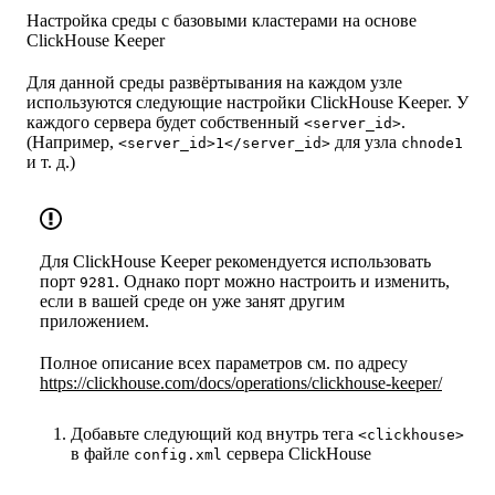
Настройка среды с базовыми кластерами на основе
ClickHouse Keeper
Для данной среды развёртывания на каждом узле
используются следующие настройки ClickHouse Keeper. У
каждого сервера будет собственный
.
<server_id>
(Например,
для узла
<server_id>1</server_id>
chnode1
и т. д.)
Для ClickHouse Keeper рекомендуется использовать
порт
. Однако порт можно настроить и изменить,
9281
если в вашей среде он уже занят другим
приложением.
Полное описание всех параметров см. по адресу
https://clickhouse.com/docs/operations/clickhouse-keeper/
Добавьте следующий код внутрь тега
<clickhouse>
в файле
сервера ClickHouse
config.xml