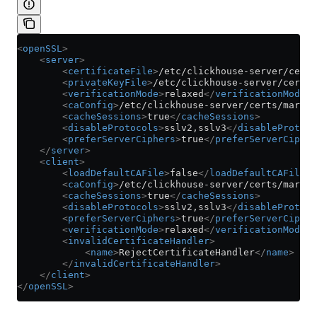
<
openSSL
>
    <
server
>
        <
certificateFile
>
/etc/clickhouse-server/certs
        <
privateKeyFile
>
/etc/clickhouse-server/certs/
        <
verificationMode
>
relaxed
</
verificationMode
>
        <
caConfig
>
/etc/clickhouse-server/certs/marsne
        <
cacheSessions
>
true
</
cacheSessions
>
        <
disableProtocols
>
sslv2,sslv3
</
disableProtoco
        <
preferServerCiphers
>
true
</
preferServerCipher
    </
server
>
    <
client
>
        <
loadDefaultCAFile
>
false
</
loadDefaultCAFile
>
        <
caConfig
>
/etc/clickhouse-server/certs/marsne
        <
cacheSessions
>
true
</
cacheSessions
>
        <
disableProtocols
>
sslv2,sslv3
</
disableProtoco
        <
preferServerCiphers
>
true
</
preferServerCipher
        <
verificationMode
>
relaxed
</
verificationMode
>
        <
invalidCertificateHandler
>
            <
name
>
RejectCertificateHandler
</
name
>
        </
invalidCertificateHandler
>
    </
client
>
</
openSSL
>