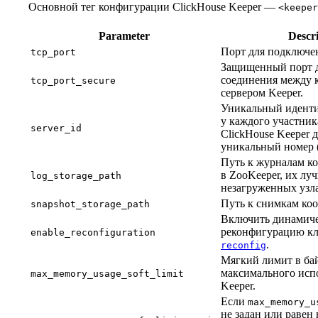
Основной тег конфигурации ClickHouse Keeper —
<keeper
Parameter
Descr
Порт для подключе
tcp_port
Защищенный порт д
соединения между 
tcp_port_secure
сервером Keeper.
Уникальный иденти
у каждого участник
server_id
ClickHouse Keeper 
уникальный номер (
Путь к журналам ко
в ZooKeeper, их лу
log_storage_path
незагруженных узла
Путь к снимкам ко
snapshot_storage_path
Включить динамич
реконфигурацию кл
enable_reconfiguration
.
reconfig
Мягкий лимит в бай
максимального исп
max_memory_usage_soft_limit
Keeper.
Если
max_memory_u
не задан или равен 