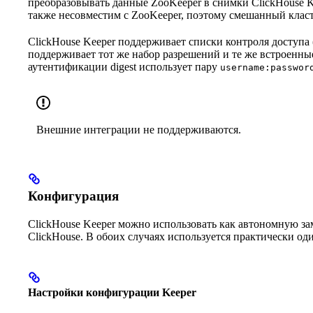
преобразовывать данные ZooKeeper в снимки ClickHouse K
также несовместим с ZooKeeper, поэтому смешанный класт
ClickHouse Keeper поддерживает списки контроля доступа 
поддерживает тот же набор разрешений и те же встроенны
аутентификации digest использует пару
username:passwor
Внешние интеграции не поддерживаются.
Конфигурация
ClickHouse Keeper можно использовать как автономную за
ClickHouse. В обоих случаях используется практически о
Настройки конфигурации Keeper