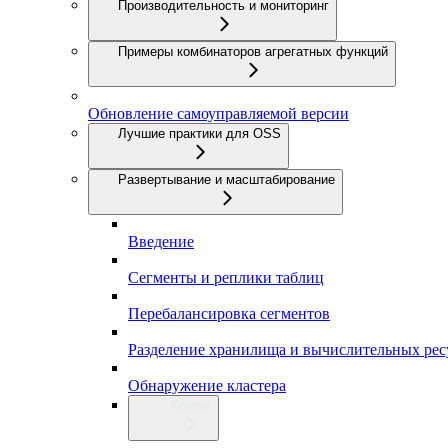
Производительность и мониторинг
Примеры комбинаторов агрегатных функций
Обновление самоуправляемой версии
Лучшие практики для OSS
Развертывание и масштабирование
Введение
Сегменты и реплики таблиц
Перебалансировка сегментов
Разделение хранилища и вычислительных рес
Обнаружение кластера
Keeper