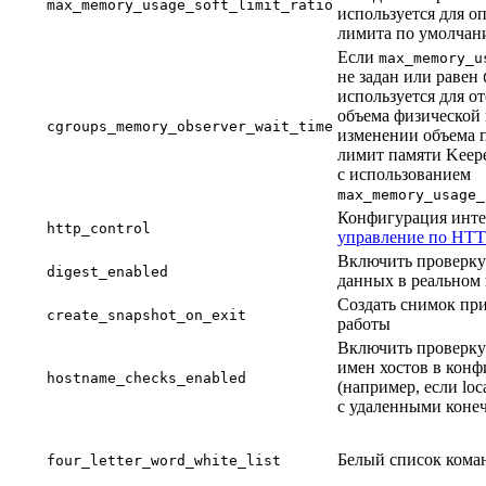
max_memory_usage_soft_limit_ratio
используется для о
лимита по умолчан
Если
max_memory_u
не задан или равен
используется для о
объема физической
cgroups_memory_observer_wait_time
изменении объема 
лимит памяти Keepe
с использованием
max_memory_usage_
Конфигурация инте
http_control
управление по HTT
Включить проверку
digest_enabled
данных в реальном
Создать снимок пр
create_snapshot_on_exit
работы
Включить проверку
имен хостов в конф
hostname_checks_enabled
(например, если loc
с удаленными коне
Белый список коман
four_letter_word_white_list