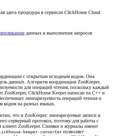
ая здесь процедура в сервисах ClickHouse Cloud
репликации
данных и выполнения запросов
оординации с открытым исходным кодом. Она
дель данных. Алгоритм координации ZooKeeper,
аризуемости для операций чтения, поскольку каждый
от ZooKeeper, ClickHouse Keeper написан на C++ и
обеспечивает линеаризуемость операций чтения и
м кодом на разных языках.
нтии, что и ZooKeeper: линеаризуемые записи и
ент-серверный протокол, поэтому для работы с
й клиент ZooKeeper. Снимки и журналы имеют
позволяет
lickhouse-keeper-converter