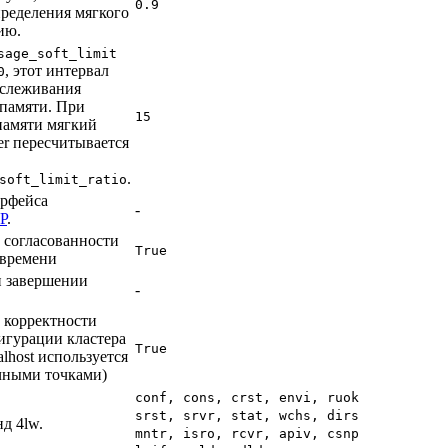
0.9
пределения мягкого
ию.
sage_soft_limit
, этот интервал
0
тслеживания
 памяти. При
15
памяти мягкий
r пересчитывается
.
soft_limit_ratio
рфейса
-
P
.
 согласованности
True
 времени
и завершении
-
 корректности
игурации кластера
True
alhost используется
чными точками)
conf, cons, crst, envi, ruok,
srst, srvr, stat, wchs, dirs,
д 4lw.
mntr, isro, rcvr, apiv, csnp,