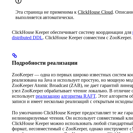
Эта страница не применима к
ClickHouse Cloud
. Описанн
выполняется автоматически.
ClickHouse Keeper обеспечивает систему координации для
distributed DDL
. ClickHouse Keeper совместим с ZooKeeper.
Подробности реализации
ZooKeeper — одна из первых широко известных систем к
реализована на Java и использует простую, но мощную мо
ZooKeeper Atomic Broadcast (ZAB), не дает гарантий лине
узел ZooKeeper обрабатывает чтение локально. В отличие 
использует
реализацию
алгоритма RAFT
. Этот алгоритм 
записи и имеет несколько реализаций с открытым исходны
По умолчанию ClickHouse Keeper предоставляет те же гара
нелинеаризуемые чтения. Он использует совместимый кли
ClickHouse Keeper можно использовать любой стандартны
формат, несовместимый с ZooKeeper, однако инструмент
c