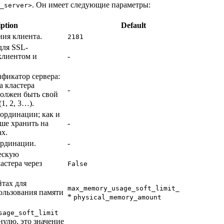
. Он имеет следующие параметры:
_server>
iption
Default
ния клиента.
2181
ля SSL-
клиентом и
-
фикатор сервера:
а кластера
-
должен быть свой
1, 2, 3…).
ординации; как и
чше хранить на
-
х.
ординации.
-
ескую
астера через
False
тах для
max_memory_usage_soft_limit_ratio
ользования памяти
*
physical_memory_amount
sage_soft_limit
нулю, это значение