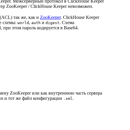
eeper. Межсерверный протокол в ClickHouse Keeper
ер ZooKeeper / ClickHouse Keeper невозможен.
(ACL) так же, как и
ZooKeeper
. ClickHouse Keeper
е схемы:
,
и
. Схема
world
auth
digest
, при этом пароль кодируется в Base64.
d
мену ZooKeeper или как внутреннюю часть сервера
дин и тот же файл конфигурации
.
.xml