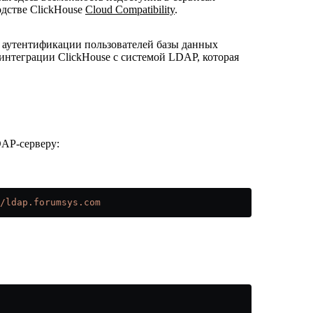
одстве ClickHouse
Cloud Compatibility
.
 аутентификации пользователей базы данных
 интеграции ClickHouse с системой LDAP, которая
AP-серверу:
/ldap.forumsys.com