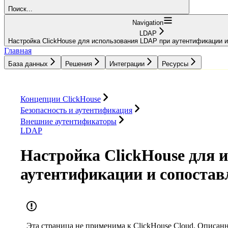
Поиск...
Navigation
LDAP
Настройка ClickHouse для использования LDAP при аутентификации и
Главная
База данных
Решения
Интеграции
Ресурсы
База данных
Решения
Интеграции
Ресурсы
Концепции ClickHouse
Безопасность и аутентификация
Внешние аутентификаторы
LDAP
Настройка ClickHouse для 
аутентификации и сопостав
Эта страница не применима к
ClickHouse Cloud
. Описанн