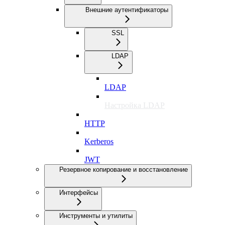
Внешние аутентификаторы
SSL
LDAP
LDAP
Настройка LDAP
HTTP
Kerberos
JWT
Резервное копирование и восстановление
Интерфейсы
Инструменты и утилиты