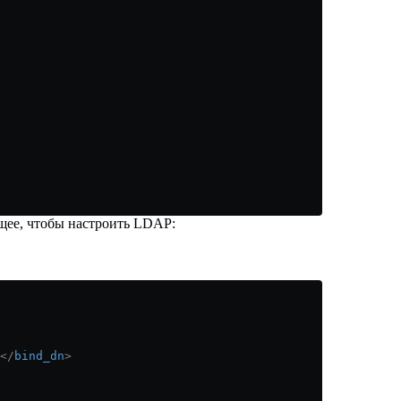
щее, чтобы настроить LDAP:
</
bind_dn
>