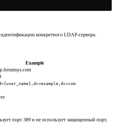
я идентификации конкретного LDAP-сервера.
Example
ap.forumsys.com
9
d={user_name},dc=example,dc=com
ver
ьзует порт 389 и не использует защищенный порт,