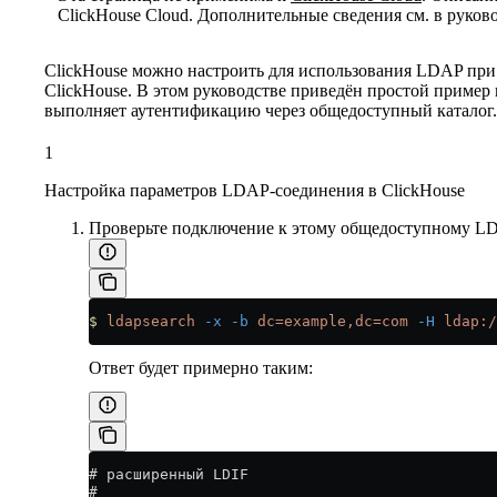
ClickHouse Cloud. Дополнительные сведения см. в руков
ClickHouse можно настроить для использования LDAP при
ClickHouse. В этом руководстве приведён простой пример
выполняет аутентификацию через общедоступный каталог.
1
Настройка параметров LDAP-соединения в ClickHouse
Проверьте подключение к этому общедоступному LD
$
 ldapsearch
 -x
 -b
 dc=example,dc=com
 -H
 ldap:/
Ответ будет примерно таким:
# расширенный LDIF
#