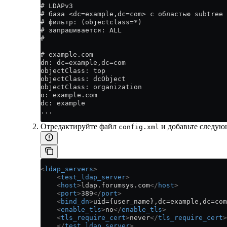
# LDAPv3
# база <dc=example,dc=com> с областью subtree
# фильтр: (objectclass=*)
# запрашивается: ALL
#
# example.com
dn: dc=example,dc=com
objectClass: top
objectClass: dcObject
objectClass: organization
o: example.com
dc: example
...
Отредактируйте файл
и добавьте следую
config.xml
<
ldap_servers
>
    <
test_ldap_server
>
    <
host
>
ldap.forumsys.com
</
host
>
    <
port
>
389
</
port
>
    <
bind_dn
>
uid={user_name},dc=example,dc=com
    <
enable_tls
>
no
</
enable_tls
>
    <
tls_require_cert
>
never
</
tls_require_cert
>
    </
test_ldap_server
>