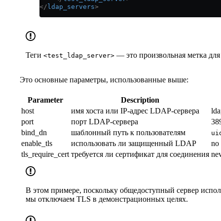
</
ldap_servers
>
Теги
— это произвольная метка дл
<test_ldap_server>
Это основные параметры, использованные выше:
Parameter
Description
host
имя хоста или IP-адрес LDAP-сервера
ld
port
порт LDAP-сервера
38
bind_dn
шаблонный путь к пользователям
ui
enable_tls
использовать ли защищенный LDAP
no
tls_require_cert
требуется ли сертификат для соединения
ne
В этом примере, поскольку общедоступный сервер испол
мы отключаем TLS в демонстрационных целях.