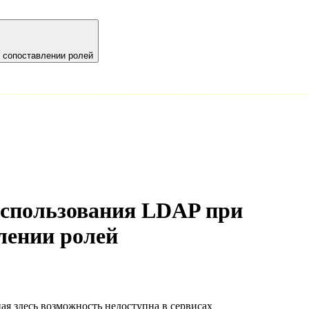
 сопоставлении ролей
использования LDAP при
лении ролей
ая здесь возможность недоступна в сервисах