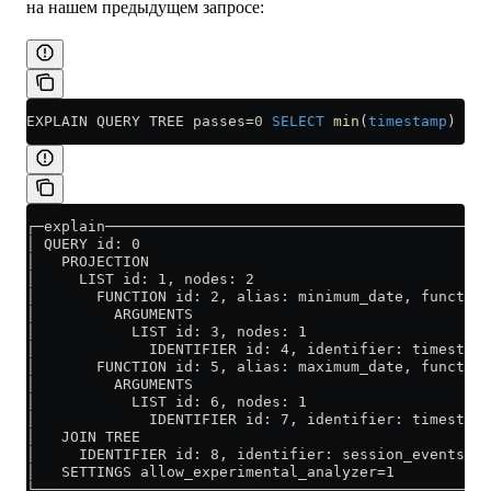
на нашем предыдущем запросе:
EXPLAIN QUERY TREE passes
=
0
 SELECT
 min
(
timestamp
) 
AS
 
┌─explain────────────────────────────────────────────
│ QUERY id: 0                                        
│   PROJECTION                                       
│     LIST id: 1, nodes: 2                           
│       FUNCTION id: 2, alias: minimum_date, function
│         ARGUMENTS                                  
│           LIST id: 3, nodes: 1                     
│             IDENTIFIER id: 4, identifier: timestamp
│       FUNCTION id: 5, alias: maximum_date, function
│         ARGUMENTS                                  
│           LIST id: 6, nodes: 1                     
│             IDENTIFIER id: 7, identifier: timestamp
│   JOIN TREE                                        
│     IDENTIFIER id: 8, identifier: session_events   
│   SETTINGS allow_experimental_analyzer=1           
└────────────────────────────────────────────────────