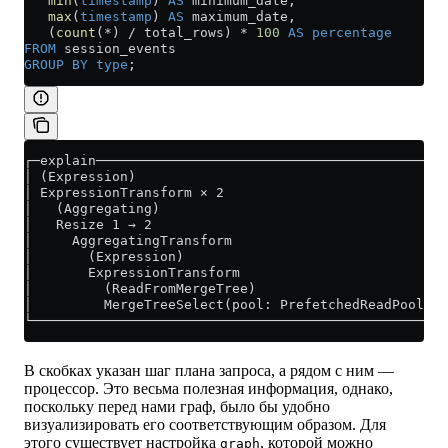
   min
(
timestamp
) 
AS
 minimum_date,
   max
(
timestamp
) 
AS
 maximum_date,
   (
count
(
*
) 
/
 total_rows) 
*
 100
 AS
 percentage
FROM
 session_events
GROUP BY
 type
;
┌─explain────────────────────────────────────────────
│ (Expression)                                       
│ ExpressionTransform × 2                            
│   (Aggregating)                                    
│   Resize 1 → 2                                     
│     AggregatingTransform                           
│       (Expression)                                 
│       ExpressionTransform                          
│         (ReadFromMergeTree)                        
│         MergeTreeSelect(pool: PrefetchedReadPool, a
└────────────────────────────────────────────────────
В скобках указан шаг плана запроса, а рядом с ним —
процессор. Это весьма полезная информация, однако,
поскольку перед нами граф, было бы удобно
визуализировать его соответствующим образом. Для
этого существует настройка
, которой можно
graph