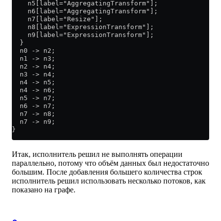
    n5[label="AggregatingTransform"];
    n6[label="AggregatingTransform"];
    n7[label="Resize"];
    n8[label="ExpressionTransform"];
    n9[label="ExpressionTransform"];
  }
  n0 -> n2;
  n1 -> n3;
  n2 -> n4;
  n3 -> n4;
  n4 -> n5;
  n4 -> n6;
  n5 -> n7;
  n6 -> n7;
  n7 -> n8;
  n7 -> n9;
}
Итак, исполнитель решил не выполнять операции
параллельно, потому что объём данных был недостаточно
большим. После добавления большего количества строк
исполнитель решил использовать несколько потоков, как
показано на графе.