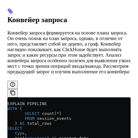
Конвейер запроса
Конвейер запроса формируется на основе плана запроса.
Он очень похож на план запроса, однако, в отличие от
него, представляет собой не дерево, а граф. Конвейер
наглядно показывает, как ClickHouse будет выполнять
запрос и какие ресурсы при этом задействует. Анализ
конвейера запроса особенно полезен для выявления узких
мест с точки зрения операций ввода/вывода. Рассмотрим
предыдущий запрос и изучим выполнение его конвейера:
EXPLAIN PIPELINE
WITH
 (
       SELECT
 count
(
*
)
       FROM
 session_events
   ) 
AS
 total_rows
SELECT
   type
,