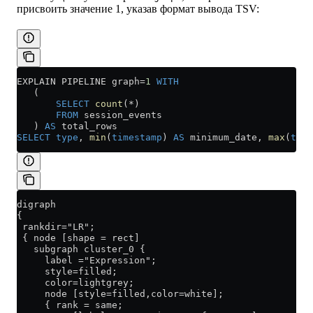
присвоить значение 1, указав формат вывода TSV:
EXPLAIN PIPELINE graph
=
1
 WITH
   (
       SELECT
 count
(
*
)
       FROM
 session_events
   ) 
AS
 total_rows
SELECT
 type
, 
min
(
timestamp
) 
AS
 minimum_date, 
max
(
time
digraph
{
 rankdir="LR";
 { node [shape = rect]
   subgraph cluster_0 {
     label ="Expression";
     style=filled;
     color=lightgrey;
     node [style=filled,color=white];
     { rank = same;