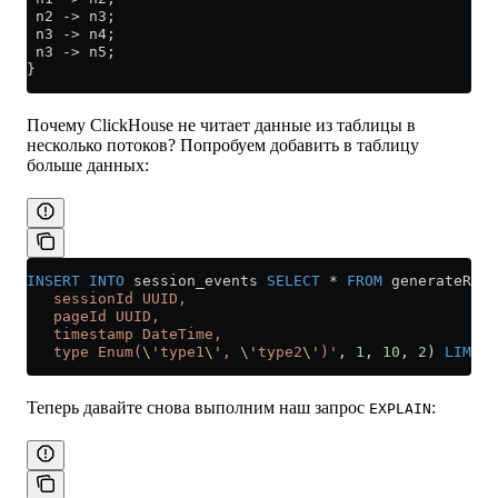
 n2 -> n3;
 n3 -> n4;
 n3 -> n5;
}
Почему ClickHouse не читает данные из таблицы в
несколько потоков? Попробуем добавить в таблицу
больше данных:
INSERT INTO
 session_events 
SELECT
 *
 FROM
 generateRand
   sessionId UUID,
   pageId UUID,
   timestamp DateTime,
   type Enum(
\'
type1
\'
, 
\'
type2
\'
)'
, 
1
, 
10
, 
2
) 
LIMIT
 
Теперь давайте снова выполним наш запрос
:
EXPLAIN