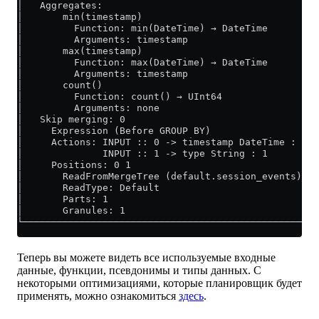
│   Aggregates:                                      
│       min(timestamp)                               
│         Function: min(DateTime) → DateTime         
│         Arguments: timestamp                       
│       max(timestamp)                               
│         Function: max(DateTime) → DateTime         
│         Arguments: timestamp                       
│       count()                                      
│         Function: count() → UInt64                 
│         Arguments: none                            
│   Skip merging: 0                                  
│     Expression (Before GROUP BY)                   
│     Actions: INPUT :: 0 -> timestamp DateTime : 0  
│              INPUT :: 1 -> type String : 1         
│     Positions: 0 1                                 
│       ReadFromMergeTree (default.session_events)   
│       ReadType: Default                            
│       Parts: 1                                     
│       Granules: 1                                  
└────────────────────────────────────────────────────
Теперь вы можете видеть все используемые входные
данные, функции, псевдонимы и типы данных. С
некоторыми оптимизациями, которые планировщик будет
применять, можно ознакомиться
здесь
.