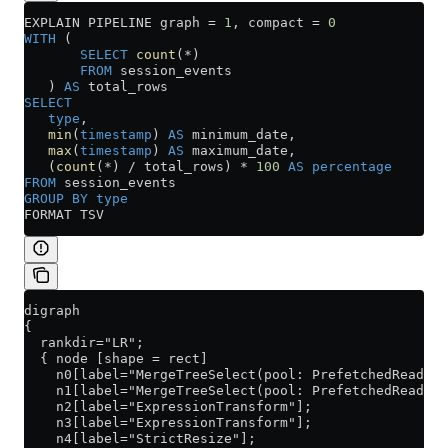
EXPLAIN PIPELINE graph 
=
 1
, compact 
=
 0
WITH
 (
       SELECT
 count
(
*
)
       FROM
 session_events
   ) 
AS
 total_rows
SELECT
   type
,
   min
(
timestamp
) 
AS
 minimum_date,
   max
(
timestamp
) 
AS
 maximum_date,
   (
count
(
*
) 
/
 total_rows) 
*
 100
 AS
 percentage
FROM
 session_events
GROUP BY
 type
FORMAT TSV
digraph
{
  rankdir="LR";
  { node [shape = rect]
    n0[label="MergeTreeSelect(pool: PrefetchedReadPoo
    n1[label="MergeTreeSelect(pool: PrefetchedReadPoo
    n2[label="ExpressionTransform"];
    n3[label="ExpressionTransform"];
    n4[label="StrictResize"];