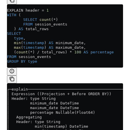
EXPLAIN header 
=
 1
WITH
 (
       SELECT
 count
(
*
)
       FROM
 session_events
   ) 
AS
 total_rows
SELECT
   type
,
   min
(
timestamp
) 
AS
 minimum_date,
   max
(
timestamp
) 
AS
 maximum_date,
   (
count
(
*
) 
/
 total_rows) 
*
 100
 AS
 percentage
FROM
 session_events
GROUP BY
 type
┌─explain──────────────────────────────────────────┐
│ Expression ((Projection + Before ORDER BY))      │
│ Header: type String                              │
│         minimum_date DateTime                    │
│         maximum_date DateTime                    │
│         percentage Nullable(Float64)             │
│   Aggregating                                    │
│   Header: type String                            │
│           min(timestamp) DateTime                │