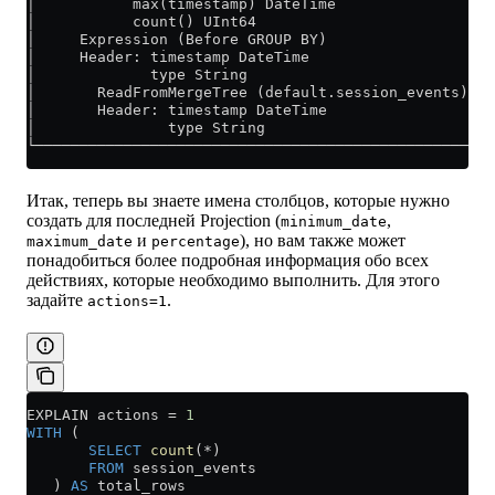
│           max(timestamp) DateTime                │
│           count() UInt64                         │
│     Expression (Before GROUP BY)                 │
│     Header: timestamp DateTime                   │
│             type String                          │
│       ReadFromMergeTree (default.session_events) │
│       Header: timestamp DateTime                 │
│               type String                        │
└──────────────────────────────────────────────────┘
Итак, теперь вы знаете имена столбцов, которые нужно
создать для последней Projection (
,
minimum_date
и
), но вам также может
maximum_date
percentage
понадобиться более подробная информация обо всех
действиях, которые необходимо выполнить. Для этого
задайте
.
actions=1
EXPLAIN actions 
=
 1
WITH
 (
       SELECT
 count
(
*
)
       FROM
 session_events
   ) 
AS
 total_rows