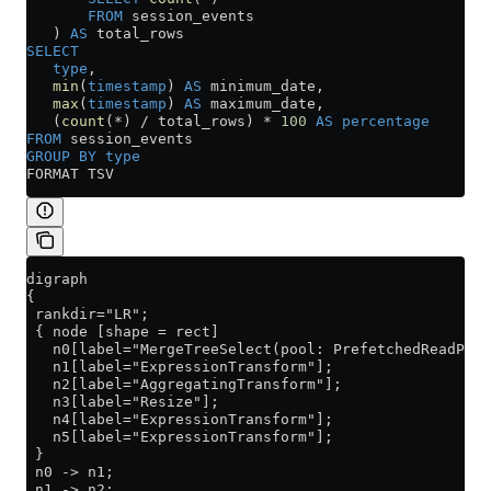
       FROM
 session_events
   ) 
AS
 total_rows
SELECT
   type
,
   min
(
timestamp
) 
AS
 minimum_date,
   max
(
timestamp
) 
AS
 maximum_date,
   (
count
(
*
) 
/
 total_rows) 
*
 100
 AS
 percentage
FROM
 session_events
GROUP BY
 type
FORMAT TSV
digraph
{
 rankdir="LR";
 { node [shape = rect]
   n0[label="MergeTreeSelect(pool: PrefetchedReadPoo
   n1[label="ExpressionTransform"];
   n2[label="AggregatingTransform"];
   n3[label="Resize"];
   n4[label="ExpressionTransform"];
   n5[label="ExpressionTransform"];
 }
 n0 -> n1;
 n1 -> n2;