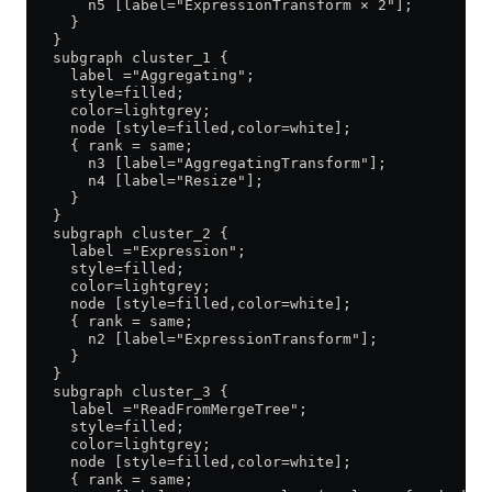
       n5 [label="ExpressionTransform × 2"];
     }
   }
   subgraph cluster_1 {
     label ="Aggregating";
     style=filled;
     color=lightgrey;
     node [style=filled,color=white];
     { rank = same;
       n3 [label="AggregatingTransform"];
       n4 [label="Resize"];
     }
   }
   subgraph cluster_2 {
     label ="Expression";
     style=filled;
     color=lightgrey;
     node [style=filled,color=white];
     { rank = same;
       n2 [label="ExpressionTransform"];
     }
   }
   subgraph cluster_3 {
     label ="ReadFromMergeTree";
     style=filled;
     color=lightgrey;
     node [style=filled,color=white];
     { rank = same;