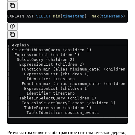
EXPLAIN AST 
SELECT
 min
(
timestamp
), 
max
(
timestamp
) 
FRO
┌─explain────────────────────────────────────────────
│ SelectWithUnionQuery (children 1)                  
│  ExpressionList (children 1)                       
│   SelectQuery (children 2)                         
│    ExpressionList (children 2)                     
│     Function min (alias minimum_date) (children 1) 
│      ExpressionList (children 1)                   
│       Identifier timestamp                         
│     Function max (alias maximum_date) (children 1) 
│      ExpressionList (children 1)                   
│       Identifier timestamp                         
│    TablesInSelectQuery (children 1)                
│     TablesInSelectQueryElement (children 1)        
│      TableExpression (children 1)                  
│       TableIdentifier session_events               
└────────────────────────────────────────────────────
Результатом является абстрактное синтаксическое дерево,