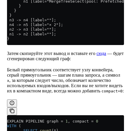
       n1 [label="MergeTreeSelect(pool: PrefetchedRea
     }
   }
 }
 n3 -> n4 [label=""];
 n4 -> n5 [label="× 2"];
 n2 -> n3 [label=""];
 n1 -> n2 [label=""];
}
Затем скопируйте этот вывод и вставьте его
сюда
— будет
сгенерирован следующий граф:
Белый прямоугольник соответствует узлу конвейера,
серый прямоугольник — шагам плана запроса, а символ
, за которым следует число, обозначает количество
x
используемых входов/выходов. Если вы не хотите видеть
их в компактном виде, всегда можно добавить
:
compact=0
EXPLAIN PIPELINE graph 
=
 1
, compact 
=
 0
WITH
 (
       SELECT
 count
(
*
)