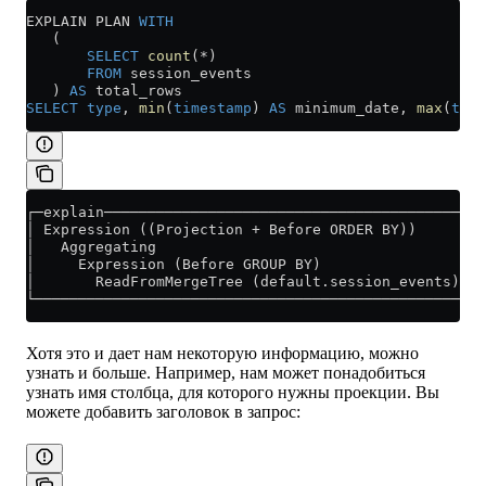
EXPLAIN PLAN 
WITH
   (
       SELECT
 count
(
*
)
       FROM
 session_events
   ) 
AS
 total_rows
SELECT
 type
, 
min
(
timestamp
) 
AS
 minimum_date, 
max
(
time
┌─explain──────────────────────────────────────────┐
│ Expression ((Projection + Before ORDER BY))      │
│   Aggregating                                    │
│     Expression (Before GROUP BY)                 │
│       ReadFromMergeTree (default.session_events) │
└──────────────────────────────────────────────────┘
Хотя это и дает нам некоторую информацию, можно
узнать и больше. Например, нам может понадобиться
узнать имя столбца, для которого нужны проекции. Вы
можете добавить заголовок в запрос: