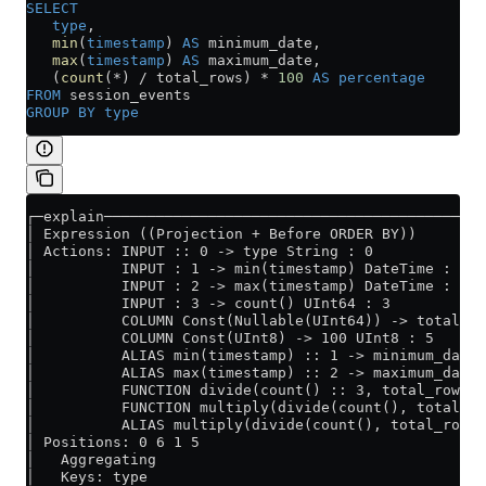
SELECT
   type
,
   min
(
timestamp
) 
AS
 minimum_date,
   max
(
timestamp
) 
AS
 maximum_date,
   (
count
(
*
) 
/
 total_rows) 
*
 100
 AS
 percentage
FROM
 session_events
GROUP BY
 type
┌─explain────────────────────────────────────────────
│ Expression ((Projection + Before ORDER BY))        
│ Actions: INPUT :: 0 -> type String : 0             
│          INPUT : 1 -> min(timestamp) DateTime : 1  
│          INPUT : 2 -> max(timestamp) DateTime : 2  
│          INPUT : 3 -> count() UInt64 : 3           
│          COLUMN Const(Nullable(UInt64)) -> total_ro
│          COLUMN Const(UInt8) -> 100 UInt8 : 5      
│          ALIAS min(timestamp) :: 1 -> minimum_date 
│          ALIAS max(timestamp) :: 2 -> maximum_date 
│          FUNCTION divide(count() :: 3, total_rows :
│          FUNCTION multiply(divide(count(), total_ro
│          ALIAS multiply(divide(count(), total_rows)
│ Positions: 0 6 1 5                                 
│   Aggregating                                      
│   Keys: type                                       