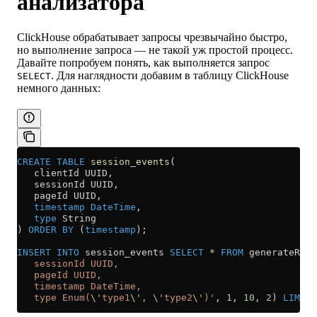
анализатора
ClickHouse обрабатывает запросы чрезвычайно быстро,
но выполнение запроса — не такой уж простой процесс.
Давайте попробуем понять, как выполняется запрос
. Для наглядности добавим в таблицу ClickHouse
SELECT
немного данных:
CREATE
 TABLE
 session_events
(
   clientId UUID,
   sessionId UUID,
   pageId UUID,
   timestamp
 DateTime
,
   type
 String
) 
ORDER BY
 (
timestamp
);
INSERT INTO
 session_events 
SELECT
 *
 FROM
 generateRand
   sessionId UUID,
   pageId UUID,
   timestamp DateTime,
   type Enum(
\'
type1
\'
, 
\'
type2
\'
)'
, 
1
, 
10
, 
2
) 
LIMIT
 