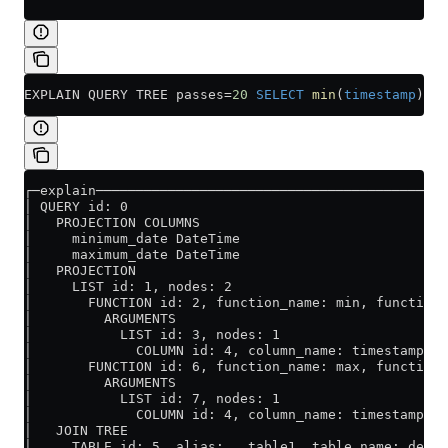
EXPLAIN QUERY TREE passes
=
20
 SELECT
 min
(
timestamp
) 
AS
┌─explain────────────────────────────────────────────
│ QUERY id: 0                                        
│   PROJECTION COLUMNS                               
│     minimum_date DateTime                          
│     maximum_date DateTime                          
│   PROJECTION                                       
│     LIST id: 1, nodes: 2                           
│       FUNCTION id: 2, function_name: min, function_
│         ARGUMENTS                                  
│           LIST id: 3, nodes: 1                     
│             COLUMN id: 4, column_name: timestamp, r
│       FUNCTION id: 6, function_name: max, function_
│         ARGUMENTS                                  
│           LIST id: 7, nodes: 1                     
│             COLUMN id: 4, column_name: timestamp, r
│   JOIN TREE                                        
│     TABLE id: 5, alias: __table1, table_name: defau