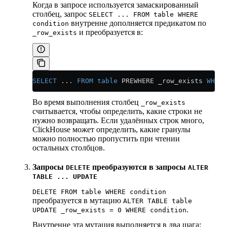
Когда в запросе используется замаскированный
столбец, запрос
SELECT ... FROM table WHERE
внутренне дополняется предикатом по
condition
и преобразуется в:
_row_exists
SELECT
 ... 
FROM
 table
 PREWHERE _row_exists 
WHERE
Во время выполнения столбец
_row_exists
считывается, чтобы определить, какие строки не
нужно возвращать. Если удалённых строк много,
ClickHouse может определить, какие гранулы
можно полностью пропустить при чтении
остальных столбцов.
Запросы
преобразуются в запросы
DELETE
ALTER
TABLE ... UPDATE
DELETE FROM table WHERE condition
преобразуется в мутацию
ALTER TABLE table
.
UPDATE _row_exists = 0 WHERE condition
Внутренне эта мутация выполняется в два шага: