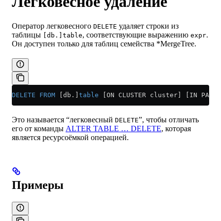
Легковесное удаление
Оператор легковесного
удаляет строки из
DELETE
таблицы
, соответствующие выражению
.
[db.]table
expr
Он доступен только для таблиц семейства *MergeTree.
DELETE
 FROM
 [db.]
table
 [ON CLUSTER cluster] [IN PARTI
Это называется “легковесный
”, чтобы отличать
DELETE
его от команды
ALTER TABLE … DELETE
, которая
является ресурсоёмкой операцией.
Примеры