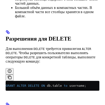
частей данных.
Большой объём данных в компактных частях. В
компактной части все столбцы хранятся в одном
файле.
Разрешения для DELETE
Для выполнения
требуется привилегия
DELETE
ALTER
. Чтобы разрешить пользователю выполнять
DELETE
операторы
для конкретной таблицы, выполните
DELETE
следующую команду:
GRANT
 ALTER
 DELETE
 ON
 db
.
table
 to
 username;