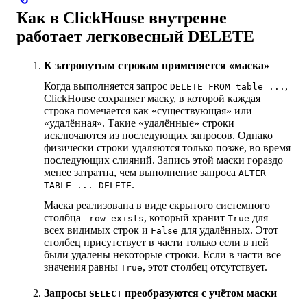
Как в ClickHouse внутренне
работает легковесный DELETE
К затронутым строкам применяется «маска»
Когда выполняется запрос
,
DELETE FROM table ...
ClickHouse сохраняет маску, в которой каждая
строка помечается как «существующая» или
«удалённая». Такие «удалённые» строки
исключаются из последующих запросов. Однако
физически строки удаляются только позже, во время
последующих слияний. Запись этой маски гораздо
менее затратна, чем выполнение запроса
ALTER
.
TABLE ... DELETE
Маска реализована в виде скрытого системного
столбца
, который хранит
для
_row_exists
True
всех видимых строк и
для удалённых. Этот
False
столбец присутствует в части только если в ней
были удалены некоторые строки. Если в части все
значения равны
, этот столбец отсутствует.
True
Запросы
преобразуются с учётом маски
SELECT