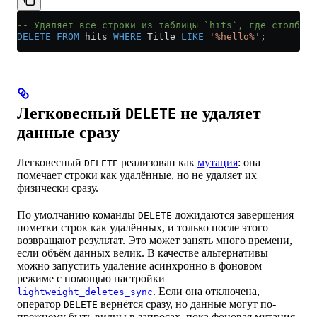
-- Удаляет все строки из таблицы `hits`, где столбец
DELETE
 FROM
 hits 
WHERE
 Title 
LIKE
 '%hello%'
;
Легковесный
не удаляет
DELETE
данные сразу
Легковесный
реализован как
мутация
: она
DELETE
помечает строки как удалённые, но не удаляет их
физически сразу.
По умолчанию команды
дожидаются завершения
DELETE
пометки строк как удалённых, и только после этого
возвращают результат. Это может занять много времени,
если объём данных велик. В качестве альтернативы
можно запустить удаление асинхронно в фоновом
режиме с помощью настройки
. Если она отключена,
lightweight_deletes_sync
оператор
вернётся сразу, но данные могут по-
DELETE
прежнему быть видны в запросах, пока фоновая мутация