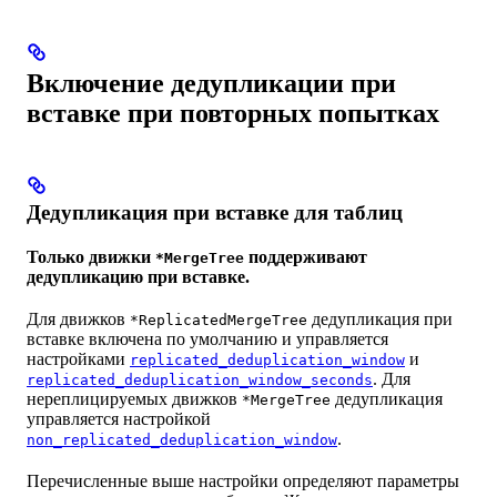
Включение дедупликации при
вставке при повторных попытках
Дедупликация при вставке для таблиц
Только движки
поддерживают
*MergeTree
дедупликацию при вставке.
Для движков
дедупликация при
*ReplicatedMergeTree
вставке включена по умолчанию и управляется
настройками
и
replicated_deduplication_window
. Для
replicated_deduplication_window_seconds
нереплицируемых движков
дедупликация
*MergeTree
управляется настройкой
.
non_replicated_deduplication_window
Перечисленные выше настройки определяют параметры