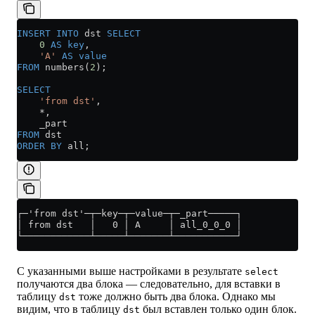
INSERT INTO
 dst 
SELECT
    0
 AS
 key
,
    'A'
 AS
 value
FROM
 numbers(
2
);
SELECT
    'from dst'
,
    *
,
    _part
FROM
 dst
ORDER BY
 all;
┌─'from dst'─┬─key─┬─value─┬─_part─────┐
│ from dst   │   0 │ A     │ all_0_0_0 │
└────────────┴─────┴───────┴───────────┘
С указанными выше настройками в результате
select
получаются два блока — следовательно, для вставки в
таблицу
тоже должно быть два блока. Однако мы
dst
видим, что в таблицу
был вставлен только один блок.
dst