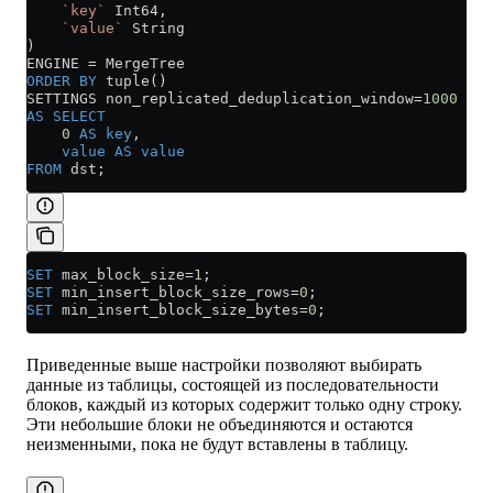
    `key`
 Int64,
    `value`
 String
)
ENGINE 
=
 MergeTree
ORDER BY
 tuple()
SETTINGS non_replicated_deduplication_window
=
1000
AS
 SELECT
    0
 AS
 key
,
    value
 AS
 value
FROM
 dst;
SET
 max_block_size
=
1
;
SET
 min_insert_block_size_rows
=
0
;
SET
 min_insert_block_size_bytes
=
0
;
Приведенные выше настройки позволяют выбирать
данные из таблицы, состоящей из последовательности
блоков, каждый из которых содержит только одну строку.
Эти небольшие блоки не объединяются и остаются
неизменными, пока не будут вставлены в таблицу.