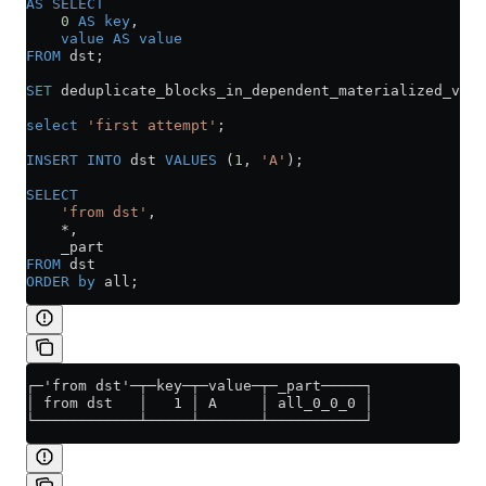
AS
 SELECT
    0
 AS
 key
,
    value
 AS
 value
FROM
 dst;
SET
 deduplicate_blocks_in_dependent_materialized_view
select
 'first attempt'
;
INSERT INTO
 dst 
VALUES
 (
1
, 
'A'
);
SELECT
    'from dst'
,
    *
,
    _part
FROM
 dst
ORDER by
 all;
┌─'from dst'─┬─key─┬─value─┬─_part─────┐
│ from dst   │   1 │ A     │ all_0_0_0 │
└────────────┴─────┴───────┴───────────┘