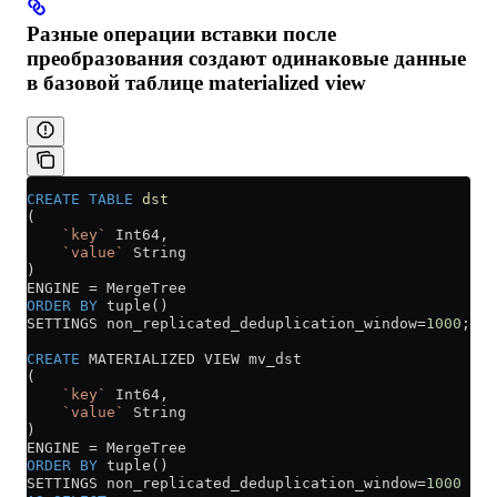
Разные операции вставки после
преобразования создают одинаковые данные
в базовой таблице materialized view
CREATE
 TABLE
 dst
(
    `key`
 Int64,
    `value`
 String
)
ENGINE 
=
 MergeTree
ORDER BY
 tuple()
SETTINGS non_replicated_deduplication_window
=
1000
;
CREATE
 MATERIALIZED VIEW mv_dst
(
    `key`
 Int64,
    `value`
 String
)
ENGINE 
=
 MergeTree
ORDER BY
 tuple()
SETTINGS non_replicated_deduplication_window
=
1000