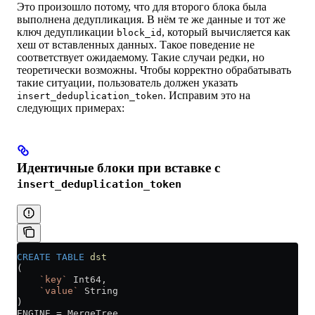
Это произошло потому, что для второго блока была
выполнена дедупликация. В нём те же данные и тот же
ключ дедупликации
, который вычисляется как
block_id
хеш от вставленных данных. Такое поведение не
соответствует ожидаемому. Такие случаи редки, но
теоретически возможны. Чтобы корректно обрабатывать
такие ситуации, пользователь должен указать
. Исправим это на
insert_deduplication_token
следующих примерах:
Идентичные блоки при вставке с
insert_deduplication_token
CREATE
 TABLE
 dst
(
    `key`
 Int64,
    `value`
 String
)
ENGINE 
=
 MergeTree