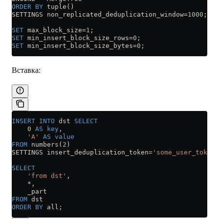
ORDER BY
 tuple()
SETTINGS non_replicated_deduplication_window
=
1000
;
SET
 max_block_size
=
1
;
SET
 min_insert_block_size_rows
=
0
;
SET
 min_insert_block_size_bytes
=
0
;
Вставка:
INSERT INTO
 dst 
SELECT
    0
 AS
 key
,
    'A'
 AS
 value
FROM
 numbers(
2
)
SETTINGS insert_deduplication_token
=
'some_user_token'
SELECT
    'from dst'
,
    *
,
    _part
FROM
 dst
ORDER BY
 all;