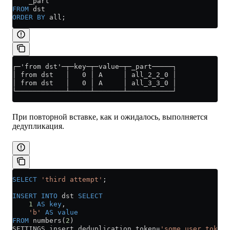
    _part
FROM
 dst
ORDER BY
 all;
┌─'from dst'─┬─key─┬─value─┬─_part─────┐
│ from dst   │   0 │ A     │ all_2_2_0 │
│ from dst   │   0 │ A     │ all_3_3_0 │
└────────────┴─────┴───────┴───────────┘
При повторной вставке, как и ожидалось, выполняется
дедупликация.
SELECT
 'third attempt'
;
INSERT INTO
 dst 
SELECT
    1
 AS
 key
,
    'b'
 AS
 value
FROM
 numbers(
2
)
SETTINGS insert_deduplication_token
=
'some_user_token'