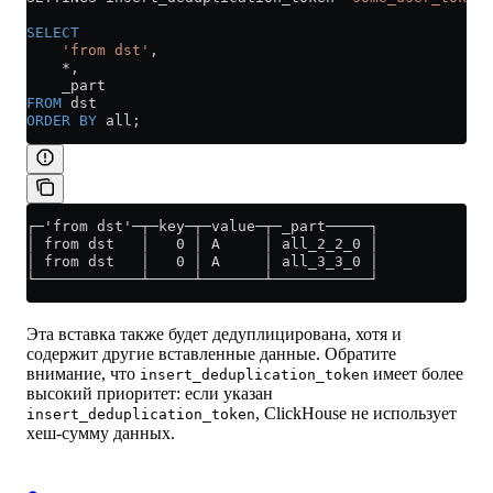
SELECT
    'from dst'
,
    *
,
    _part
FROM
 dst
ORDER BY
 all;
┌─'from dst'─┬─key─┬─value─┬─_part─────┐
│ from dst   │   0 │ A     │ all_2_2_0 │
│ from dst   │   0 │ A     │ all_3_3_0 │
└────────────┴─────┴───────┴───────────┘
Эта вставка также будет дедуплицирована, хотя и
содержит другие вставленные данные. Обратите
внимание, что
имеет более
insert_deduplication_token
высокий приоритет: если указан
, ClickHouse не использует
insert_deduplication_token
хеш-сумму данных.