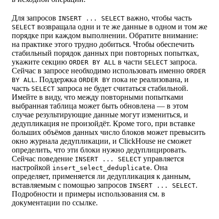
Для запросов
важно, чтобы часть
INSERT ... SELECT
возвращала одни и те же данные в одном и том же
SELECT
порядке при каждом выполнении. Обратите внимание:
на практике этого трудно добиться. Чтобы обеспечить
стабильный порядок данных при повторных попытках,
укажите секцию
в части
запроса.
ORDER BY ALL
SELECT
Сейчас в запросе необходимо использовать именно
ORDER
. Поддержка
пока не реализована, и
BY ALL
ORDER BY
часть
запроса не будет считаться стабильной.
SELECT
Имейте в виду, что между повторными попытками
выбранная таблица может быть обновлена — в этом
случае результирующие данные могут измениться, и
дедупликация не произойдёт. Кроме того, при вставке
больших объёмов данных число блоков может превысить
окно журнала дедупликации, и ClickHouse не сможет
определить, что эти блоки нужно дедуплицировать.
Сейчас поведение
управляется
INSERT ... SELECT
настройкой
. Она
insert_select_deduplicate
определяет, применяется ли дедупликация к данным,
вставляемым с помощью запросов
.
INSERT ... SELECT
Подробности и примеры использования см. в
документации по ссылке.