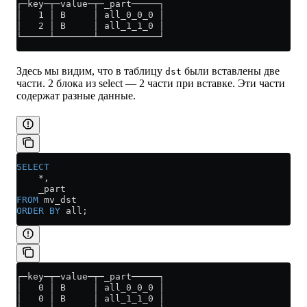
┌─key─┬─value─┬─_part─────┐
│   1 │ B     │ all_0_0_0 │
│   2 │ B     │ all_1_1_0 │
└─────┴───────┴───────────┘
Здесь мы видим, что в таблицу
были вставлены две
dst
части. 2 блока из select — 2 части при вставке. Эти части
содержат разные данные.
SELECT
    *
,
    _part
FROM
 mv_dst
ORDER BY
 all;
┌─key─┬─value─┬─_part─────┐
│   0 │ B     │ all_0_0_0 │
│   0 │ B     │ all_1_1_0 │