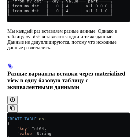
┌─'from mv_dst'─┬─key─┬─value─┬─_part─────┐
│ from mv_dst   │   0 │ A     │ all_0_0_0 │
│ from mv_dst   │   0 │ A     │ all_1_1_0 │
└───────────────┴─────┴───────┴───────────┘
Мы каждый раз вставляем разные данные. Однако в
таблицу
вставляются одни и те же данные.
mv_dst
Данные не дедуплицируются, потому что исходные
данные различались.
Разные варианты вставки через materialized
view в одну базовую таблицу с
эквивалентными данными
CREATE
 TABLE
 dst
(
    `key`
 Int64,
    `value`
 String