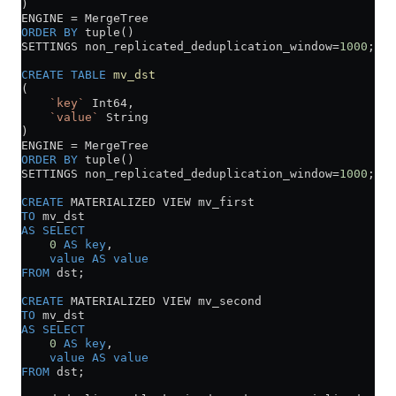
)
ENGINE 
=
 MergeTree
ORDER BY
 tuple()
SETTINGS non_replicated_deduplication_window
=
1000
;
CREATE
 TABLE
 mv_dst
(
    `key`
 Int64,
    `value`
 String
)
ENGINE 
=
 MergeTree
ORDER BY
 tuple()
SETTINGS non_replicated_deduplication_window
=
1000
;
CREATE
 MATERIALIZED VIEW mv_first
TO
 mv_dst
AS
 SELECT
    0
 AS
 key
,
    value
 AS
 value
FROM
 dst;
CREATE
 MATERIALIZED VIEW mv_second
TO
 mv_dst
AS
 SELECT
    0
 AS
 key
,
    value
 AS
 value
FROM
 dst;