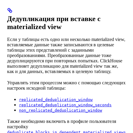
Дедупликация при вставке с
materialized view
Если у таблицы есть одно или несколько materialized view,
вставляемые данные также записываются в целевые
таблицы этих представлений с заданными
преобразованиями. Преобразованные данные тоже
дедуплицируются при повторных попытках. ClickHouse
выполняет дедупликацию для materialized view так же,
как и для данных, вставляемых в целевую таблицу.
Управлять этим процессом можно с помощью следующих
настроек исходной таблицы:
replicated_deduplication_window
replicated_deduplication_window_seconds
non_replicated_deduplication_window
Также необходимо включить в профиле пользователя
настройку
.
deduplicate_blocks_in_dependent_materialized_views