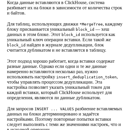
Когда данные вставляются в ClickHouse, система
разбивает их на блоки в зависимости от количества строк
и байтов.
Для таблиц, использующих движки
, каждому
*MergeTree
блоку присваивается уникальный
— хеш
block_id
данных в этом блоке. Этот
используется как
block_id
уникальный ключ операции вставки. Если такой же
найден в журнале дедупликации, блок
block_id
считается дубликатом и не вставляется в таблицу.
Этот подход хорошо работает, когда вставки содержат
разные данные. Однако если одни и те же данные
намеренно вставляются несколько раз, нужно
использовать настройку
,
insert_deduplication_token
чтобы управлять процессом дедупликации. Эта
настройка позволяет указать уникальный токен для
каждой вставки, который ClickHouse использует для
определения, являются ли данные дубликатом.
Для запросов
разбиение вставляемых
INSERT ... VALUES
данных на блоки детерминировано и задаётся
настройками. Поэтому повторные попытки вставки
следует выполнять с теми же значениями настроек, что и
в исходной операции.