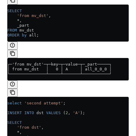
SELECT
    'from mv_dst'
,
    *
,
    _part
FROM
 mv_dst
ORDER by
 all;
┌─'from mv_dst'─┬─key─┬─value─┬─_part─────┐
│ from mv_dst   │   0 │ A     │ all_0_0_0 │
└───────────────┴─────┴───────┴───────────┘
select
 'second attempt'
;
INSERT INTO
 dst 
VALUES
 (
2
, 
'A'
);
SELECT
    'from dst'
,
    *
,