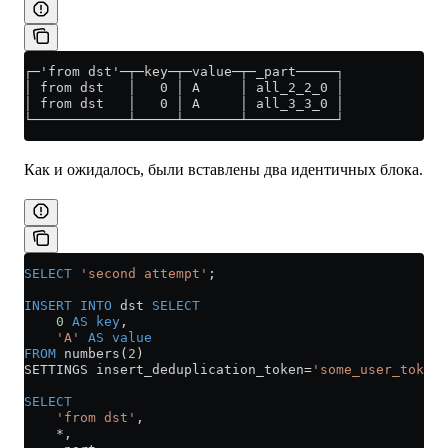
┌─'from dst'─┬─key─┬─value─┬─_part─────┐
│ from dst   │   0 │ A     │ all_2_2_0 │
│ from dst   │   0 │ A     │ all_3_3_0 │
└────────────┴─────┴───────┴───────────┘
Как и ожидалось, были вставлены два идентичных блока.
SELECT
 'second attempt'
;
INSERT INTO
 dst 
SELECT
    0
 AS
 key
,
    'A'
 AS
 value
FROM
 numbers(
2
)
SETTINGS insert_deduplication_token
=
'some_user_token'
SELECT
    'from dst'
,
    *
,