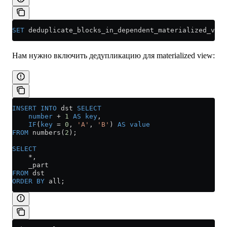
SET
 deduplicate_blocks_in_dependent_materialized_view
Нам нужно включить дедупликацию для materialized view:
INSERT INTO
 dst 
SELECT
    number
 +
 1
 AS
 key
,
    IF
(
key
 =
 0
, 
'A'
, 
'B'
) 
AS
 value
FROM
 numbers(
2
);
SELECT
    *
,
    _part
FROM
 dst
ORDER BY
 all;