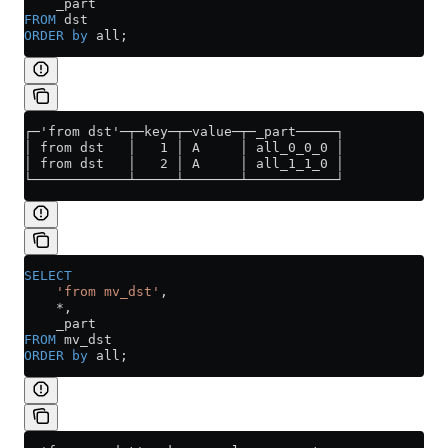
    _part
FROM
 dst
ORDER by
 all;
┌─'from dst'─┬─key─┬─value─┬─_part─────┐
│ from dst   │   1 │ A     │ all_0_0_0 │
│ from dst   │   2 │ A     │ all_1_1_0 │
└────────────┴─────┴───────┴───────────┘
SELECT
    'from mv_dst'
,
    *
,
    _part
FROM
 mv_dst
ORDER by
 all;