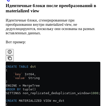
Идентичные блоки после преобразований в
materialized view
Идентичные блоки, сгенерированные при
преобразовании внутри materialized view, не
дедуплицируются, поскольку они основаны на разных
вставленных данных.
Вот пример:
CREATE
 TABLE
 dst
(
    `key`
 Int64,
    `value`
 String
)
ENGINE 
=
 MergeTree
ORDER BY
 tuple()
SETTINGS non_replicated_deduplication_window
=
1000
;
CREATE
 MATERIALIZED VIEW mv_dst
(