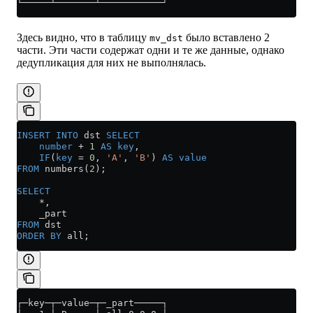
└─────┴───────┴───────────┘
Здесь видно, что в таблицу
было вставлено 2
mv_dst
части. Эти части содержат одни и те же данные, однако
дедупликация для них не выполнялась.
INSERT INTO
 dst 
SELECT
    number
 +
 1
 AS
 key
,
    IF
(
key
 =
 0
, 
'A'
, 
'B'
) 
AS
 value
FROM
 numbers(
2
);
SELECT
    *
,
    _part
FROM
 dst
ORDER BY
 all;
┌─key─┬─value─┬─_part─────┐