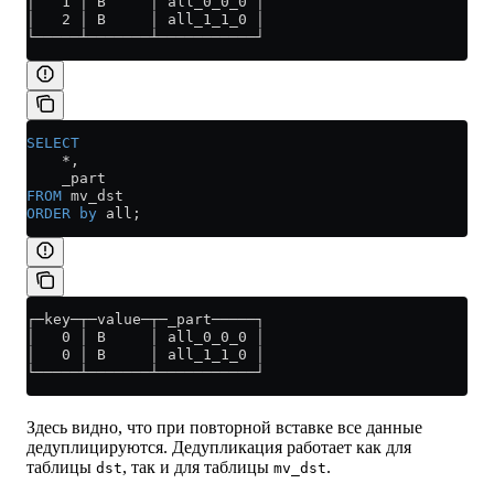
│   1 │ B     │ all_0_0_0 │
│   2 │ B     │ all_1_1_0 │
└─────┴───────┴───────────┘
SELECT
    *
,
    _part
FROM
 mv_dst
ORDER by
 all;
┌─key─┬─value─┬─_part─────┐
│   0 │ B     │ all_0_0_0 │
│   0 │ B     │ all_1_1_0 │
└─────┴───────┴───────────┘
Здесь видно, что при повторной вставке все данные
дедуплицируются. Дедупликация работает как для
таблицы
, так и для таблицы
.
dst
mv_dst