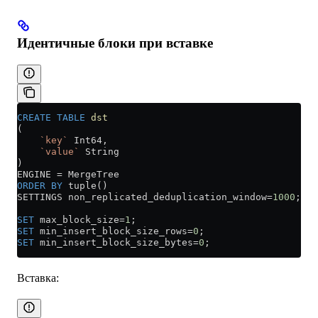
Идентичные блоки при вставке
CREATE
 TABLE
 dst
(
    `key`
 Int64,
    `value`
 String
)
ENGINE 
=
 MergeTree
ORDER BY
 tuple()
SETTINGS non_replicated_deduplication_window
=
1000
;
SET
 max_block_size
=
1
;
SET
 min_insert_block_size_rows
=
0
;
SET
 min_insert_block_size_bytes
=
0
;
Вставка: