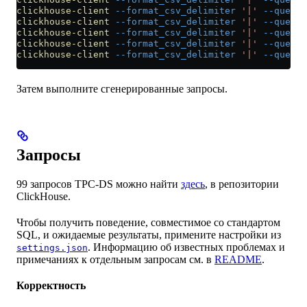
clickhouse-client
 --format_csv_delimiter
 '|'
 --query
 
clickhouse-client
 --format_csv_delimiter
 '|'
 --query
 
clickhouse-client
 --format_csv_delimiter
 '|'
 --query
 
clickhouse-client
 --format_csv_delimiter
 '|'
 --query
 
clickhouse-client
 --format_csv_delimiter
 '|'
 --query
 
Затем выполните сгенерированные запросы.
Запросы
99 запросов TPC-DS можно найти
здесь
, в репозитории
ClickHouse.
Чтобы получить поведение, совместимое со стандартом
SQL, и ожидаемые результаты, примените настройки из
. Информацию об известных проблемах и
settings.json
примечаниях к отдельным запросам см. в
README
.
Корректность