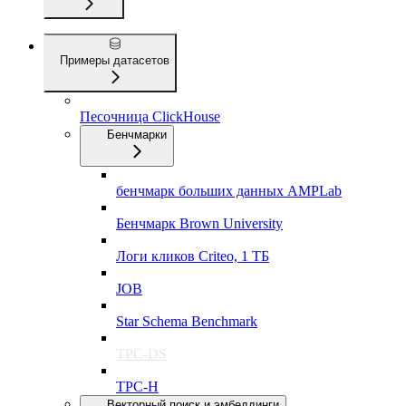
Примеры датасетов
Песочница ClickHouse
Бенчмарки
бенчмарк больших данных AMPLab
Бенчмарк Brown University
Логи кликов Criteo, 1 ТБ
JOB
Star Schema Benchmark
TPC-DS
TPC-H
Векторный поиск и эмбеддинги