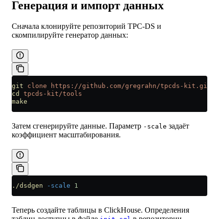
Генерация и импорт данных
Сначала клонируйте репозиторий TPC-DS и
скомпилируйте генератор данных:
git
 clone
 https://github.com/gregrahn/tpcds-kit.git
cd
 tpcds-kit/tools
make
Затем сгенерируйте данные. Параметр
задаёт
-scale
коэффициент масштабирования.
./dsdgen
 -scale
 1
Теперь создайте таблицы в ClickHouse. Определения
таблиц доступны в файле
в репозитории