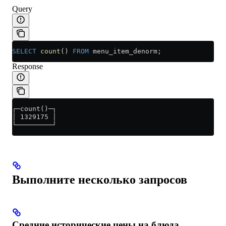
Query
SELECT
 count
() 
FROM
 menu_item_denorm;
Response
┌─count()─┐
│ 1329175 │
└─────────┘
Выполните несколько запросов
Средние исторические цены на блюда