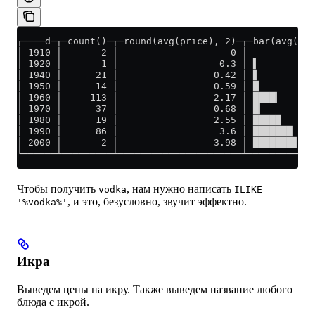
┌────d─┬─count()─┬─round(avg(price), 2)─┬─bar(avg(pri
│ 1910 │       2 │                    0 │            
│ 1920 │       1 │                  0.3 │ ▌          
│ 1940 │      21 │                 0.42 │ ▋          
│ 1950 │      14 │                 0.59 │ █▏         
│ 1960 │     113 │                 2.17 │ ████▎      
│ 1970 │      37 │                 0.68 │ █▎         
│ 1980 │      19 │                 2.55 │ █████      
│ 1990 │      86 │                  3.6 │ ███████▏   
│ 2000 │       2 │                 3.98 │ ███████▊   
└──────┴─────────┴──────────────────────┴────────────
Чтобы получить
, нам нужно написать
vodka
ILIKE
, и это, безусловно, звучит эффектно.
'%vodka%'
Икра
Выведем цены на икру. Также выведем название любого
блюда с икрой.