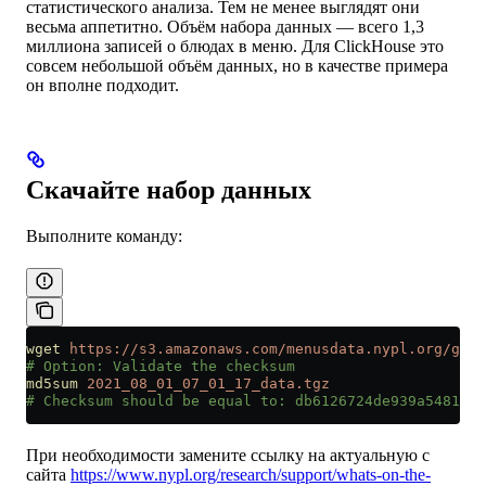
статистического анализа. Тем не менее выглядят они
весьма аппетитно. Объём набора данных — всего 1,3
миллиона записей о блюдах в меню. Для ClickHouse это
совсем небольшой объём данных, но в качестве примера
он вполне подходит.
Скачайте набор данных
Выполните команду:
wget
 https://s3.amazonaws.com/menusdata.nypl.org/gzip
# Option: Validate the checksum
md5sum
 2021_08_01_07_01_17_data.tgz
# Checksum should be equal to: db6126724de939a5481e31
При необходимости замените ссылку на актуальную с
сайта
https://www.nypl.org/research/support/whats-on-the-