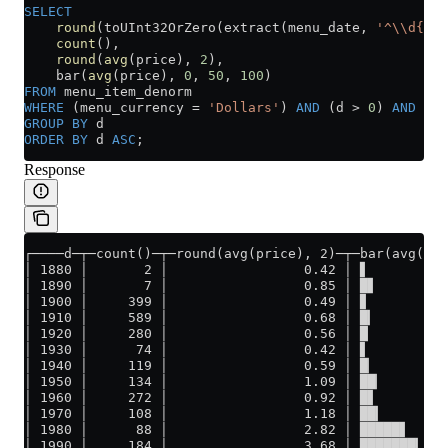
SELECT
    round
(toUInt32OrZero(extract(menu_date, 
'^\\d{4}'
    count
(),
    round
(
avg
(price), 
2
),
    bar(
avg
(price), 
0
, 
50
, 
100
)
FROM
 menu_item_denorm
WHERE
 (menu_currency 
=
 'Dollars'
) 
AND
 (d 
>
 0
) 
AND
 (d 
GROUP BY
 d
ORDER BY
 d 
ASC
;
Response
┌────d─┬─count()─┬─round(avg(price), 2)─┬─bar(avg(pri
│ 1880 │       2 │                 0.42 │ ▋          
│ 1890 │       7 │                 0.85 │ █▋         
│ 1900 │     399 │                 0.49 │ ▊          
│ 1910 │     589 │                 0.68 │ █▎         
│ 1920 │     280 │                 0.56 │ █          
│ 1930 │      74 │                 0.42 │ ▋          
│ 1940 │     119 │                 0.59 │ █▏         
│ 1950 │     134 │                 1.09 │ ██▏        
│ 1960 │     272 │                 0.92 │ █▋         
│ 1970 │     108 │                 1.18 │ ██▎        
│ 1980 │      88 │                 2.82 │ █████▋     
│ 1990 │     184 │                 3.68 │ ███████▎   