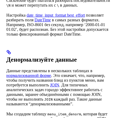
ClickHouse будет пытаться разобрать последовательности
и может перепутать их с
в данных.
\N
\
Настройка
date_time_input_format best_effort
позволяет
разбирать поля
DateTime
в самых разных форматах.
Например, ISO-8601 без секунд, например ‘2000-01-01
01:02’, будет распознан. Без этой настройки допускается
только фиксированный формат DateTime.
Денормализуйте данные
Данные представлены в нескольких таблицах в
нормализованной форме
. Это означает, что, например,
чтобы получить названия блюд из пунктов меню, вам
потребуется выполнить
JOIN
. Для типичных
аналитических задач гораздо эффективнее работать с
данными, заранее объединёнными с помощью JOIN,
чтобы не выполнять
каждый раз. Такие данные
JOIN
называются “денормализованными”.
Мы создадим таблицу
, которая будет
menu_item_denorm