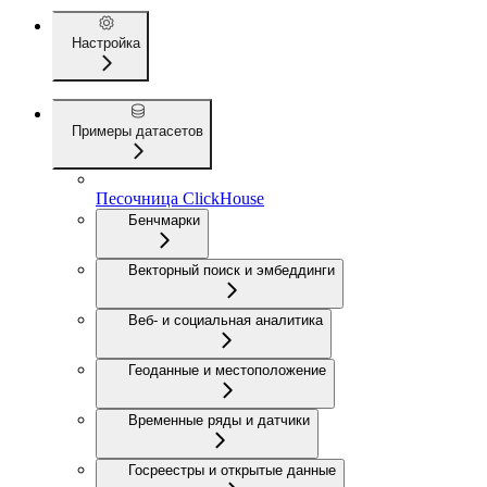
Настройка
Примеры датасетов
Песочница ClickHouse
Бенчмарки
Векторный поиск и эмбеддинги
Веб- и социальная аналитика
Геоданные и местоположение
Временные ряды и датчики
Госреестры и открытые данные