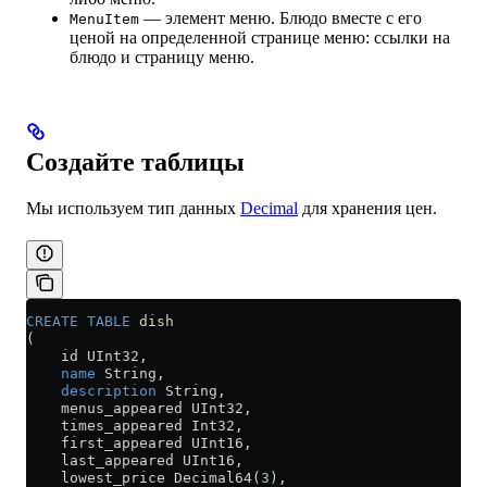
— элемент меню. Блюдо вместе с его
MenuItem
ценой на определенной странице меню: ссылки на
блюдо и страницу меню.
Создайте таблицы
Мы используем тип данных
Decimal
для хранения цен.
CREATE
 TABLE
 dish
(
    id UInt32,
    name
 String,
    description
 String,
    menus_appeared UInt32,
    times_appeared Int32,
    first_appeared UInt16,
    last_appeared UInt16,
    lowest_price Decimal64(
3
),