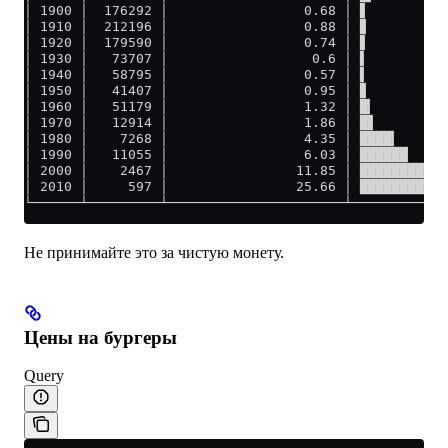
│ 1900 │  176292 │                 0.68 │ ▋          
│ 1910 │  212196 │                 0.88 │ ▊          
│ 1920 │  179590 │                 0.74 │ ▋          
│ 1930 │   73707 │                  0.6 │ ▌          
│ 1940 │   58795 │                 0.57 │ ▌          
│ 1950 │   41407 │                 0.95 │ ▊          
│ 1960 │   51179 │                 1.32 │ █▎         
│ 1970 │   12914 │                 1.86 │ █▋         
│ 1980 │    7268 │                 4.35 │ ████▎      
│ 1990 │   11055 │                 6.03 │ ██████     
│ 2000 │    2467 │                11.85 │ ███████████
│ 2010 │     597 │                25.66 │ ███████████
└──────┴─────────┴──────────────────────┴────────────
Не принимайте это за чистую монету.
Цены на бургеры
Query