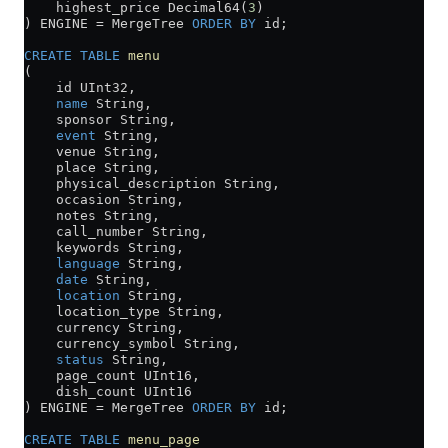
    highest_price Decimal64(
3
)
) ENGINE 
=
 MergeTree 
ORDER BY
 id;
CREATE
 TABLE
 menu
(
    id UInt32,
    name
 String,
    sponsor String,
    event
 String,
    venue String,
    place String,
    physical_description String,
    occasion String,
    notes String,
    call_number String,
    keywords String,
    language
 String,
    date
 String,
    location
 String,
    location_type String,
    currency String,
    currency_symbol String,
    status
 String,
    page_count UInt16,
    dish_count UInt16
) ENGINE 
=
 MergeTree 
ORDER BY
 id;
CREATE
 TABLE
 menu_page