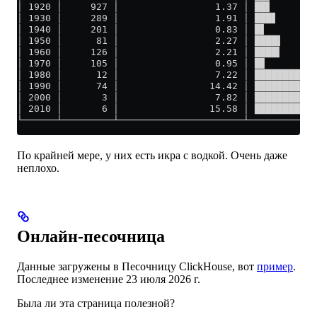
│ 1920 │     927 │                 1.37 │ ██▋        
│ 1930 │     289 │                 1.91 │ ███▋       
│ 1940 │     201 │                 0.83 │ █▋         
│ 1950 │      81 │                 2.27 │ ████▌      
│ 1960 │     126 │                 2.21 │ ████▍      
│ 1970 │     105 │                 0.95 │ █▊         
│ 1980 │      12 │                 7.22 │ ███████████
│ 1990 │      74 │                14.42 │ ███████████
│ 2000 │       3 │                 7.82 │ ███████████
│ 2010 │       6 │                15.58 │ ███████████
└──────┴─────────┴──────────────────────┴────────────
По крайней мере, у них есть икра с водкой. Очень даже
неплохо.
Онлайн-песочница
Данные загружены в Песочницу ClickHouse, вот
пример
.
Последнее изменение
23 июля 2026 г.
Была ли эта страница полезной?