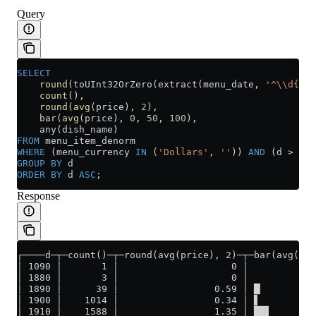
Query
SELECT
    round
(toUInt32OrZero(extract(menu_date, 
'^\\d{4}'
    count
(),
    round
(
avg
(price), 
2
),
    bar(
avg
(price), 
0
, 
50
, 
100
),
    any(dish_name)
FROM
 menu_item_denorm
WHERE
 (menu_currency 
IN
 (
'Dollars'
, 
''
)) 
AND
 (d 
>
 0
) 
GROUP BY
 d
ORDER BY
 d 
ASC
;
Response
┌────d─┬─count()─┬─round(avg(price), 2)─┬─bar(avg(pri
│ 1090 │       1 │                    0 │            
│ 1880 │       3 │                    0 │            
│ 1890 │      39 │                 0.59 │ █▏         
│ 1900 │    1014 │                 0.34 │ ▋          
│ 1910 │    1588 │                 1.35 │ ██▋        