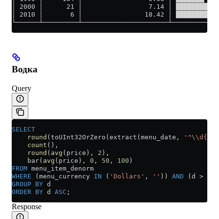
│ 2000 │      21 │                 7.14 │ ███████████
│ 2010 │       6 │                18.42 │ ███████████
└──────┴─────────┴──────────────────────┴────────────
Водка
Query
SELECT
    round
(toUInt32OrZero(extract(menu_date, 
'^\\d{4}'
    count
(),
    round
(
avg
(price), 
2
),
    bar(
avg
(price), 
0
, 
50
, 
100
)
FROM
 menu_item_denorm
WHERE
 (menu_currency 
IN
 (
'Dollars'
, 
''
)) 
AND
 (d 
>
 0
) 
GROUP BY
 d
ORDER BY
 d 
ASC
;
Response