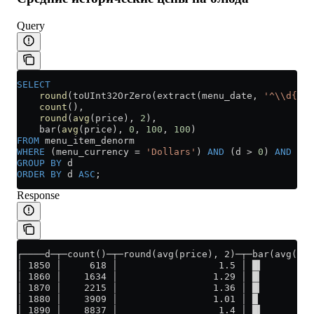
Query
SELECT
    round
(toUInt32OrZero(extract(menu_date, 
'^\\d{4}'
    count
(),
    round
(
avg
(price), 
2
),
    bar(
avg
(price), 
0
, 
100
, 
100
)
FROM
 menu_item_denorm
WHERE
 (menu_currency 
=
 'Dollars'
) 
AND
 (d 
>
 0
) 
AND
 (d 
GROUP BY
 d
ORDER BY
 d 
ASC
;
Response
┌────d─┬─count()─┬─round(avg(price), 2)─┬─bar(avg(pri
│ 1850 │     618 │                  1.5 │ █▍         
│ 1860 │    1634 │                 1.29 │ █▎         
│ 1870 │    2215 │                 1.36 │ █▎         
│ 1880 │    3909 │                 1.01 │ █          
│ 1890 │    8837 │                  1.4 │ █▍         