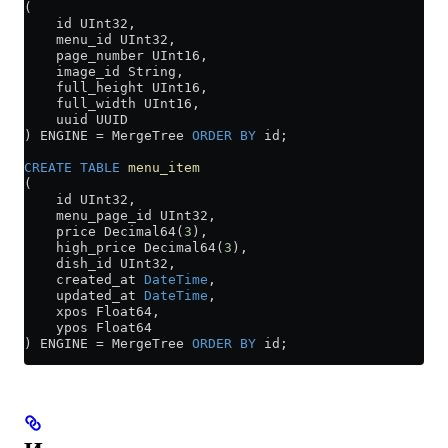
(
    id UInt32,
    menu_id UInt32,
    page_number UInt16,
    image_id String,
    full_height UInt16,
    full_width UInt16,
    uuid UUID
) ENGINE 
=
 MergeTree 
ORDER BY
 id;
CREATE
 TABLE
 menu_item
(
    id UInt32,
    menu_page_id UInt32,
    price Decimal64(
3
),
    high_price Decimal64(
3
),
    dish_id UInt32,
    created_at 
DateTime
,
    updated_at 
DateTime
,
    xpos Float64,
    ypos Float64
) ENGINE 
=
 MergeTree 
ORDER BY
 id;