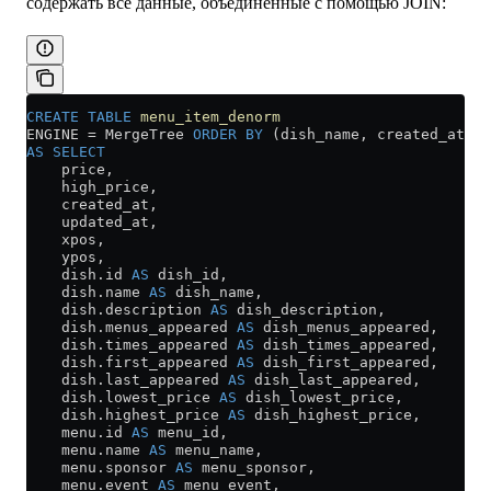
содержать все данные, объединённые с помощью JOIN:
CREATE
 TABLE
 menu_item_denorm
ENGINE 
=
 MergeTree 
ORDER BY
 (dish_name, created_at)
AS
 SELECT
    price,
    high_price,
    created_at,
    updated_at,
    xpos,
    ypos,
    dish
.
id
 AS
 dish_id,
    dish
.
name
 AS
 dish_name,
    dish
.
description
 AS
 dish_description,
    dish
.
menus_appeared
 AS
 dish_menus_appeared,
    dish
.
times_appeared
 AS
 dish_times_appeared,
    dish
.
first_appeared
 AS
 dish_first_appeared,
    dish
.
last_appeared
 AS
 dish_last_appeared,
    dish
.
lowest_price
 AS
 dish_lowest_price,
    dish
.
highest_price
 AS
 dish_highest_price,
    menu
.
id
 AS
 menu_id,
    menu
.
name
 AS
 menu_name,
    menu
.
sponsor
 AS
 menu_sponsor,
    menu
.
event
 AS
 menu_event,