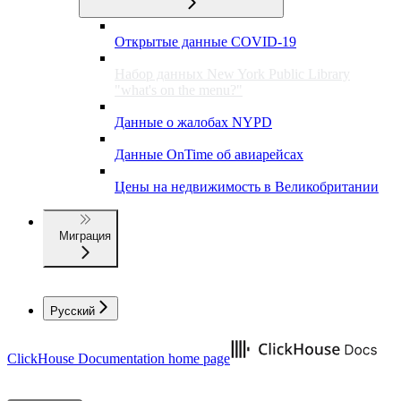
Открытые данные COVID-19
Набор данных New York Public Library
"what's on the menu?"
Данные о жалобах NYPD
Данные OnTime об авиарейсах
Цены на недвижимость в Великобритании
Миграция
Русский
ClickHouse Documentation
home page