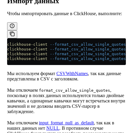
Импорт данных
Чтобы импортировать данные в ClickHouse, выполните:
clickhouse-client
 --format_csv_allow_single_quotes
 0
 
clickhouse-client
 --format_csv_allow_single_quotes
 0
 
clickhouse-client
 --format_csv_allow_single_quotes
 0
 
clickhouse-client
 --format_csv_allow_single_quotes
 0
 
Мы используем формат
CSVWithNames
, так как данные
представлены в CSV с заголовком.
Мы отключаем
,
format_csv_allow_single_quotes
поскольку в полях данных используются только двойные
кавычки, а одинарные кавычки могут встречаться внутри
значений и не должны вводить CSV-парсер в
заблуждение.
Мы отключаем
input_format_null_as_default
, так как в
наших данных нет
NULL
. В противном случае