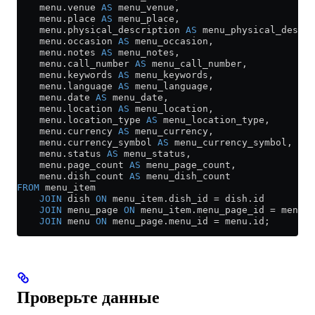
    menu
.
venue
 AS
 menu_venue,
    menu
.
place
 AS
 menu_place,
    menu
.
physical_description
 AS
 menu_physical_descri
    menu
.
occasion
 AS
 menu_occasion,
    menu
.
notes
 AS
 menu_notes,
    menu
.
call_number
 AS
 menu_call_number,
    menu
.
keywords
 AS
 menu_keywords,
    menu
.
language
 AS
 menu_language,
    menu
.
date
 AS
 menu_date,
    menu
.
location
 AS
 menu_location,
    menu
.
location_type
 AS
 menu_location_type,
    menu
.
currency
 AS
 menu_currency,
    menu
.
currency_symbol
 AS
 menu_currency_symbol,
    menu
.
status
 AS
 menu_status,
    menu
.
page_count
 AS
 menu_page_count,
    menu
.
dish_count
 AS
 menu_dish_count
FROM
 menu_item
    JOIN
 dish 
ON
 menu_item
.
dish_id
 =
 dish
.
id
    JOIN
 menu_page 
ON
 menu_item
.
menu_page_id
 =
 menu_p
    JOIN
 menu 
ON
 menu_page
.
menu_id
 =
 menu
.
id
;
Проверьте данные