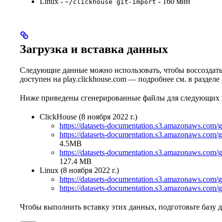
Linux -
- 160 мин
~/clickhouse git-import
Загрузка и вставка данных
Следующие данные можно использовать, чтобы воссоздать 
доступен на play.clickhouse.com — подробнее см. в разделе
Ниже приведены сгенерированные файлы для следующих 
ClickHouse (8 ноября 2022 г.)
https://datasets-documentation.s3.amazonaws.com/g
https://datasets-documentation.s3.amazonaws.com/g
4.5MB
https://datasets-documentation.s3.amazonaws.com/g
127.4 MB
Linux (8 ноября 2022 г.)
https://datasets-documentation.s3.amazonaws.com/g
https://datasets-documentation.s3.amazonaws.com/g
Чтобы выполнить вставку этих данных, подготовьте базу