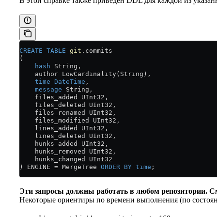
В этой справке также приведён DDL для каждой из указа
CREATE
 TABLE
 git
.commits
(
    hash
 String,
    author LowCardinality(String),
    time
 DateTime
,
    message
 String,
    files_added UInt32,
    files_deleted UInt32,
    files_renamed UInt32,
    files_modified UInt32,
    lines_added UInt32,
    lines_deleted UInt32,
    hunks_added UInt32,
    hunks_removed UInt32,
    hunks_changed UInt32
) ENGINE 
=
 MergeTree 
ORDER BY
 time
;
Эти запросы должны работать в любом репозитории. См
Некоторые ориентиры по времени выполнения (по состояни