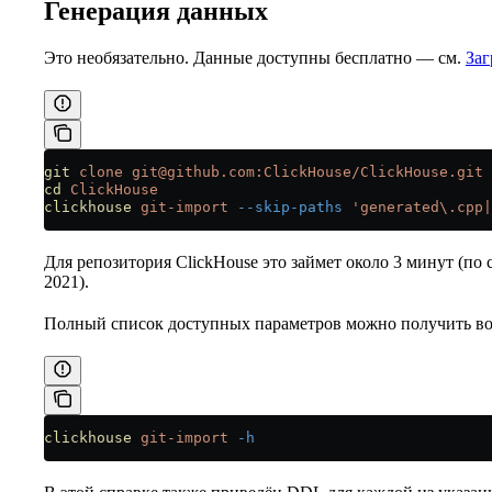
Генерация данных
Это необязательно. Данные доступны бесплатно — см.
Заг
git
 clone
 git@github.com:ClickHouse/ClickHouse.git
cd
 ClickHouse
clickhouse
 git-import
 --skip-paths
 'generated\.cpp|
Для репозитория ClickHouse это займет около 3 минут (по 
2021).
Полный список доступных параметров можно получить во
clickhouse
 git-import
 -h