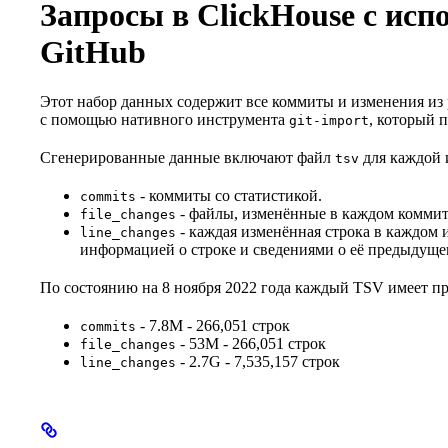
Запросы в ClickHouse с ис
GitHub
Этот набор данных содержит все коммиты и изменения из 
с помощью нативного инструмента
, который п
git-import
Сгенерированные данные включают файл
для каждой 
tsv
- коммиты со статистикой.
commits
- файлы, изменённые в каждом коммит
file_changes
- каждая изменённая строка в каждом
line_changes
информацией о строке и сведениями о её предыдуще
По состоянию на 8 ноября 2022 года каждый TSV имеет п
- 7.8M - 266,051 строк
commits
- 53M - 266,051 строк
file_changes
- 2.7G - 7,535,157 строк
line_changes