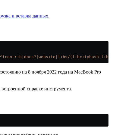
рузка и вставка данных
.
^(contrib|docs?|website|libs/(libcityhash|liblz4|libdivi
состоянию на 8 ноября 2022 года на MacBook Pro
 встроенной справке инструмента.