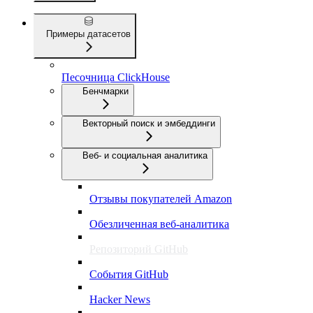
Примеры датасетов
Песочница ClickHouse
Бенчмарки
Векторный поиск и эмбеддинги
Веб- и социальная аналитика
Отзывы покупателей Amazon
Обезличенная веб-аналитика
Репозиторий GitHub
События GitHub
Hacker News