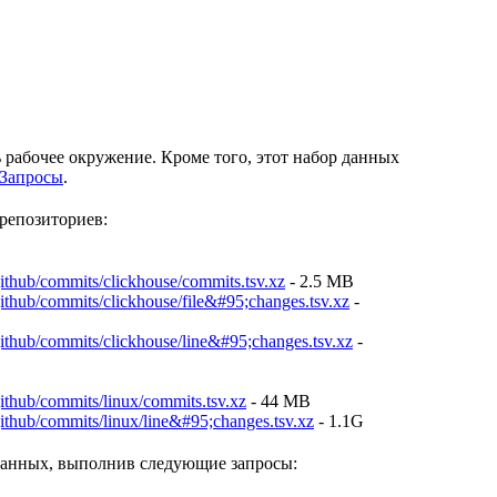
рабочее окружение. Кроме того, этот набор данных
Запросы
.
репозиториев:
ithub/commits/clickhouse/commits.tsv.xz
- 2.5 MB
ithub/commits/clickhouse/file&#95;changes.tsv.xz
-
ithub/commits/clickhouse/line&#95;changes.tsv.xz
-
ithub/commits/linux/commits.tsv.xz
- 44 MB
ithub/commits/linux/line&#95;changes.tsv.xz
- 1.1G
 данных, выполнив следующие запросы: