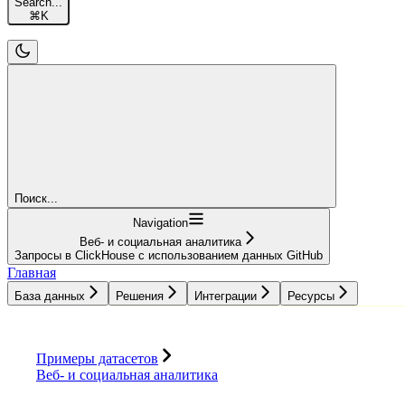
Search...
⌘
K
Поиск...
Navigation
Веб- и социальная аналитика
Запросы в ClickHouse с использованием данных GitHub
Главная
База данных
Решения
Интеграции
Ресурсы
База данных
Решения
Интеграции
Ресурсы
Примеры датасетов
Веб- и социальная аналитика