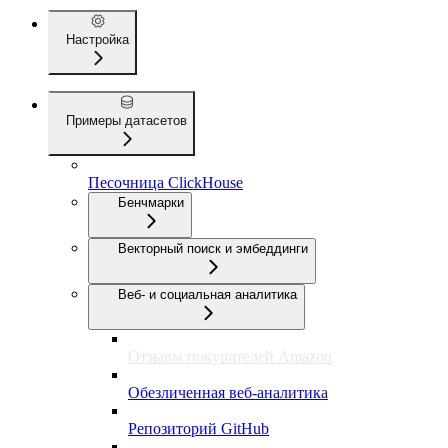
Настройка
Примеры датасетов
Песочница ClickHouse
Бенчмарки
Векторный поиск и эмбеддинги
Веб- и социальная аналитика
Отзывы покупателей Amazon
Обезличенная веб-аналитика
Репозиторий GitHub