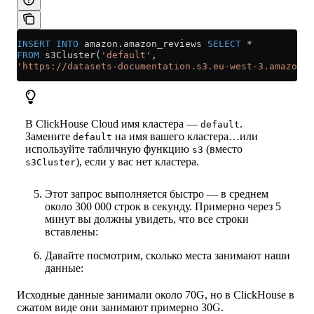
INSERT INTO
 amazon
.
amazon_reviews
 SELECT
 *
FROM
 s3Cluster(
'default'
, 
'https://datasets-documentation.s3.eu-west-3.amazonaw
В ClickHouse Cloud имя кластера —
.
default
Замените
на имя вашего кластера…или
default
используйте табличную функцию
(вместо
s3
), если у вас нет кластера.
s3Cluster
Этот запрос выполняется быстро — в среднем
около 300 000 строк в секунду. Примерно через 5
минут вы должны увидеть, что все строки
вставлены:
Давайте посмотрим, сколько места занимают наши
данные:
Исходные данные занимали около 70G, но в ClickHouse в
сжатом виде они занимают примерно 30G.