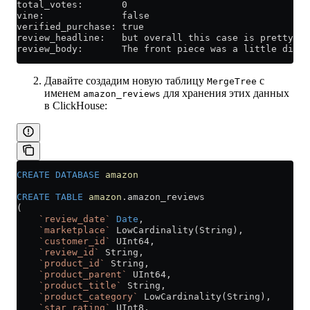
total_votes:       0
vine:              false
verified_purchase: true
review_headline:   but overall this case is pretty st
review_body:       The front piece was a little diffi
Давайте создадим новую таблицу
с
MergeTree
именем
для хранения этих данных
amazon_reviews
в ClickHouse:
CREATE
 DATABASE
 amazon
CREATE
 TABLE
 amazon
.amazon_reviews
(
    `review_date`
 Date
,
    `marketplace`
 LowCardinality(String),
    `customer_id`
 UInt64,
    `review_id`
 String,
    `product_id`
 String,
    `product_parent`
 UInt64,
    `product_title`
 String,
    `product_category`
 LowCardinality(String),
    `star_rating`
 UInt8,