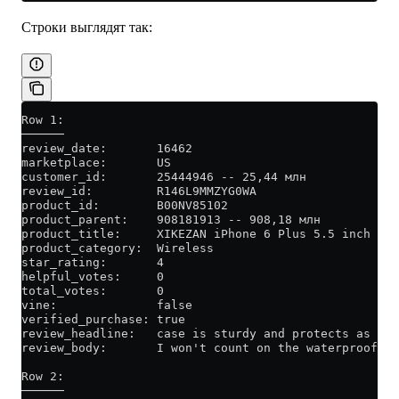
Строки выглядят так:
Row 1:
──────
review_date:       16462
marketplace:       US
customer_id:       25444946 -- 25,44 млн
review_id:         R146L9MMZYG0WA
product_id:        B00NV85102
product_parent:    908181913 -- 908,18 млн
product_title:     XIKEZAN iPhone 6 Plus 5.5 inch Wat
product_category:  Wireless
star_rating:       4
helpful_votes:     0
total_votes:       0
vine:              false
verified_purchase: true
review_headline:   case is sturdy and protects as I w
review_body:       I won't count on the waterproof pa
Row 2:
──────