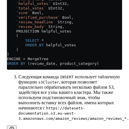
    `helpful_votes`
 UInt32,
    `total_votes`
 UInt32,
    `vine`
 Bool,
    `verified_purchase`
 Bool,
    `review_headline`
 String,
    `review_body`
 String,
    PROJECTION helpful_votes
    (
        SELECT
 *
        ORDER BY
 helpful_votes
    )
)
ENGINE 
=
 MergeTree
ORDER BY
 (review_date, product_category)
Следующая команда
использует табличную
INSERT
функцию
, которая позволяет
s3Cluster
параллельно обрабатывать несколько файлов S3,
задействуя все узлы вашего кластера. Мы также
используем подстановочный знак, чтобы
выполнить вставку всех файлов, имена которых
начинаются с
https://datasets-
documentation.s3.eu-west-
3.amazonaws.com/amazon_reviews/amazon_reviews_*.