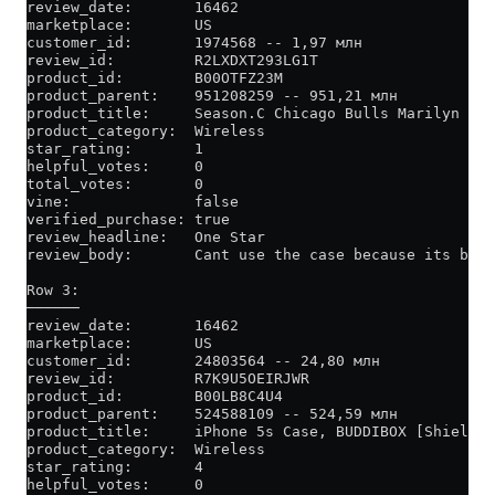
review_date:       16462
marketplace:       US
customer_id:       1974568 -- 1,97 млн
review_id:         R2LXDXT293LG1T
product_id:        B00OTFZ23M
product_parent:    951208259 -- 951,21 млн
product_title:     Season.C Chicago Bulls Marilyn Mon
product_category:  Wireless
star_rating:       1
helpful_votes:     0
total_votes:       0
vine:              false
verified_purchase: true
review_headline:   One Star
review_body:       Cant use the case because its big
Row 3:
──────
review_date:       16462
marketplace:       US
customer_id:       24803564 -- 24,80 млн
review_id:         R7K9U5OEIRJWR
product_id:        B00LB8C4U4
product_parent:    524588109 -- 524,59 млн
product_title:     iPhone 5s Case, BUDDIBOX [Shield] 
product_category:  Wireless
star_rating:       4
helpful_votes:     0