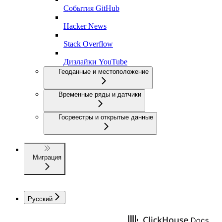
События GitHub
Hacker News
Stack Overflow
Дизлайки YouTube
Геоданные и местоположение
Временные ряды и датчики
Госреестры и открытые данные
Миграция
Русский