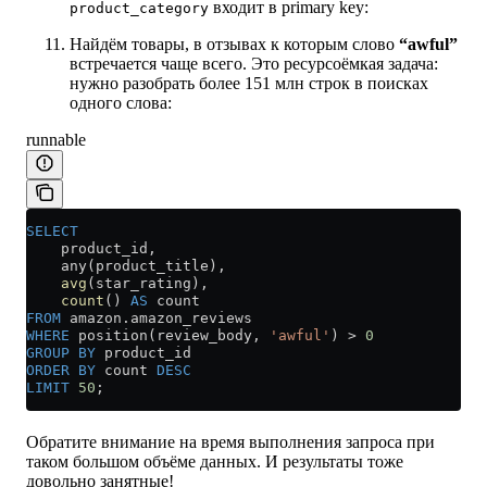
входит в primary key:
product_category
Найдём товары, в отзывах к которым слово
“awful”
встречается чаще всего. Это ресурсоёмкая задача:
нужно разобрать более 151 млн строк в поисках
одного слова:
runnable
SELECT
    product_id,
    any(product_title),
    avg
(star_rating),
    count
() 
AS
 count
FROM
 amazon
.
amazon_reviews
WHERE
 position(review_body, 
'awful'
) 
>
 0
GROUP BY
 product_id
ORDER BY
 count 
DESC
LIMIT
 50
;
Обратите внимание на время выполнения запроса при
таком большом объёме данных. И результаты тоже
довольно занятные!