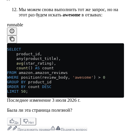
Мы можем снова выполнить тот же запрос, но на
этот раз будем искать
awesome
в отзывах:
runnable
SELECT
    product_id,
    any(product_title),
    avg
(star_rating),
    count
() 
AS
 count
FROM
 amazon
.
amazon_reviews
WHERE
 position(review_body, 
'awesome'
) 
>
 0
GROUP BY
 product_id
ORDER BY
 count 
DESC
LIMIT
 50
;
Последнее изменение
3 июля 2026 г.
Была ли эта страница полезной?
Да
Нет
Предложить правки
Поднять вопрос