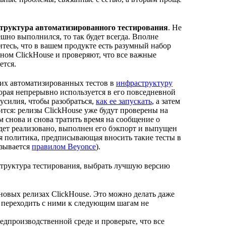
труктура автоматизированного тестирования
. Не
ешно выполнился, то так будет всегда. Вполне
едитесь, что в вашем продукте есть разумный набор
ном ClickHouse и проверяют, что все важные
ется.
их автоматизированных тестов в
инфраструктуру
торая непрерывно используется в его повседневной
 усилия, чтобы разобраться,
как ее запускать
, а затем
ится: релизы ClickHouse уже будут проверены на
 снова и снова тратить время на сообщение о
удет реализовано, выполнен его бэкпорт и выпущен
я политика, предписывающая вносить такие тесты в
азывается
правилом Beyonce
).
аструктура тестирования, выбрать лучшую версию
новых релизах ClickHouse. Это можно делать даже
о переходить с ними к следующим шагам не
едпроизводственной среде и проверьте, что все