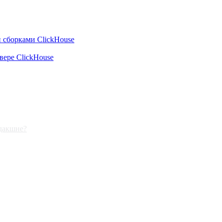
 сборками ClickHouse
рвере ClickHouse
одакшне?