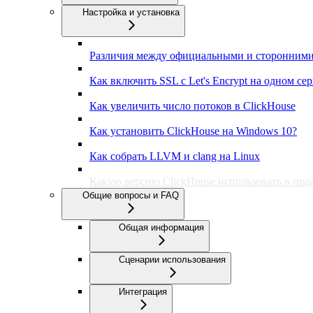
Настройка и установка
Различия между официальными и сторонними
Как включить SSL с Let's Encrypt на одном се
Как увеличить число потоков в ClickHouse
Как установить ClickHouse на Windows 10?
Как собрать LLVM и clang на Linux
Какую версию ClickHouse использовать в пр
Общие вопросы и FAQ
Общая информация
Сценарии использования
Интеграция