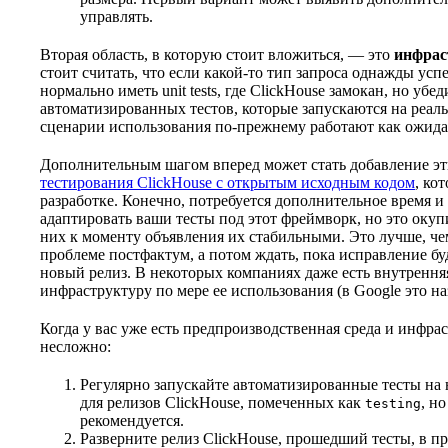
управлять.
Вторая область, в которую стоит вложиться, — это
инфрас
стоит считать, что если какой-то тип запроса однажды усп
нормально иметь unit tests, где ClickHouse замокан, но уб
автоматизированных тестов, которые запускаются на реаль
сценарии использования по-прежнему работают как ожида
Дополнительным шагом вперед может стать добавление эт
тестирования ClickHouse с открытым исходным кодом
, ко
разработке. Конечно, потребуется дополнительное время и
адаптировать ваши тесты под этот фреймворк, но это окуп
них к моменту объявления их стабильными. Это лучше, чем
проблеме постфактум, а потом ждать, пока исправление б
новый релиз. В некоторых компаниях даже есть внутрення
инфраструктуру по мере ее использования (в Google это н
Когда у вас уже есть предпроизводственная среда и инфр
несложно:
Регулярно запускайте автоматизированные тесты на 
для релизов ClickHouse, помеченных как
, н
testing
рекомендуется.
Разверните релиз ClickHouse, прошедший тесты, в пр