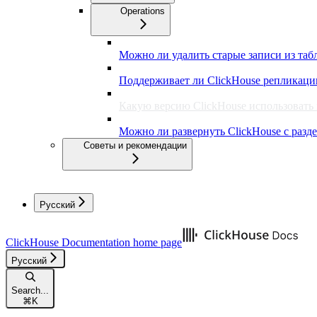
Operations
Можно ли удалить старые записи из таб
Поддерживает ли ClickHouse репликац
Какую версию ClickHouse использовать
Можно ли развернуть ClickHouse с раз
Советы и рекомендации
Русский
ClickHouse Documentation
home page
Русский
Search...
⌘
K