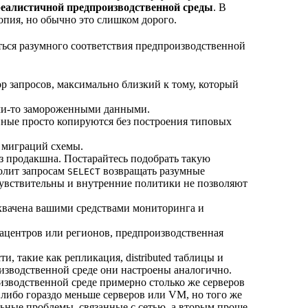
реалистичной предпроизводственной среды
. В
опия, но обычно это слишком дорого.
ться разумного соответствия предпроизводственной
р запросов, максимально близкий к тому, который
кими-то замороженными данными.
данные просто копируются без построения типовых
 миграций схемы.
з продакшна. Постарайтесь подобрать такую
волит запросам
возвращать разумные
SELECT
чувствительны и внутренние политики не позволяют
охвачена вашими средствами мониторинга и
тацентров или регионов, предпроизводственная
, такие как репликация, distributed таблицы и
роизводственной среде они настроены аналогично.
оизводственной среде примерно столько же серверов
 либо гораздо меньше серверов или VM, но того же
ьные проблемы, связанные с сетью, а вторым проще