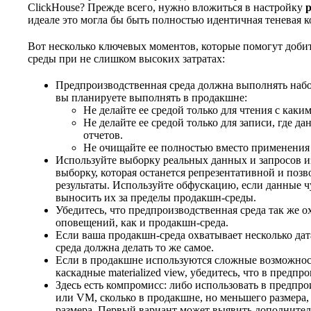
ClickHouse? Прежде всего, нужно вложиться в настройку
идеале это могла бы быть полностью идентичная теневая к
Вот несколько ключевых моментов, которые помогут доби
среды при не слишком высоких затратах:
Предпроизводственная среда должна выполнять набо
вы планируете выполнять в продакшне:
Не делайте ее средой только для чтения с ка
Не делайте ее средой только для записи, где 
отчетов.
Не очищайте ее полностью вместо применения
Используйте выборку реальных данных и запросов и
выборку, которая останется репрезентативной и поз
результаты. Используйте обфускацию, если данные 
выносить их за пределы продакшн-среды.
Убедитесь, что предпроизводственная среда так же 
оповещений, как и продакшн-среда.
Если ваша продакшн-среда охватывает несколько да
среда должна делать то же самое.
Если в продакшне используются сложные возможности
каскадные materialized view, убедитесь, что в предп
Здесь есть компромисс: либо использовать в предпр
или VM, сколько в продакшне, но меньшего размера,
размера. Первый вариант может выявить дополнител