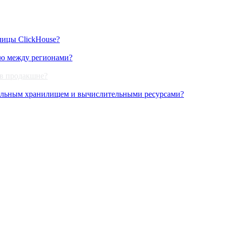
лицы ClickHouse?
ию между регионами?
 в продакшне?
дельным хранилищем и вычислительными ресурсами?