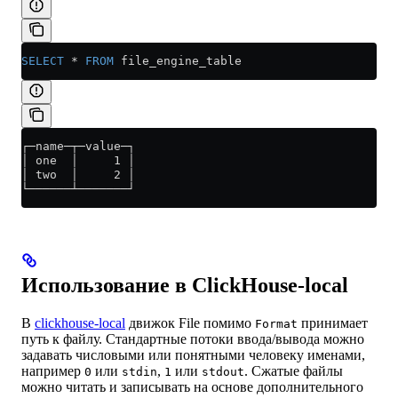
SELECT
 *
 FROM
 file_engine_table
┌─name─┬─value─┐
│ one  │     1 │
│ two  │     2 │
└──────┴───────┘
Использование в ClickHouse-local
В
clickhouse-local
движок File помимо
принимает
Format
путь к файлу. Стандартные потоки ввода/вывода можно
задавать числовыми или понятными человеку именами,
например
или
,
или
. Сжатые файлы
0
stdin
1
stdout
можно читать и записывать на основе дополнительного