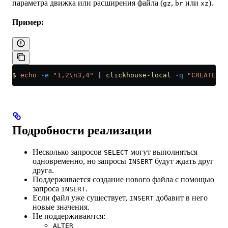
параметра движка или расширения файла (
,
или
).
gz
br
xz
Пример:
$
 echo
 -e
 "1,2\n3,4"
 |
 clickhouse-local
 -q
 "CREATE TA
Подробности реализации
Несколько запросов
могут выполняться
SELECT
одновременно, но запросы
будут ждать друг
INSERT
друга.
Поддерживается создание нового файла с помощью
запроса
.
INSERT
Если файл уже существует,
добавит в него
INSERT
новые значения.
Не поддерживаются:
ALTER