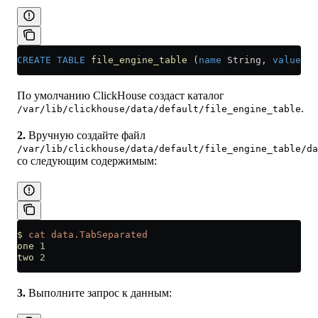
CREATE
 TABLE
 file_engine_table
 (
name
 String, 
value
 UI
По умолчанию ClickHouse создаст каталог
.
/var/lib/clickhouse/data/default/file_engine_table
2.
Вручную создайте файл
/var/lib/clickhouse/data/default/file_engine_table/da
со следующим содержимым:
$
 cat
 data.TabSeparated
one
 1
two
 2
3.
Выполните запрос к данным: