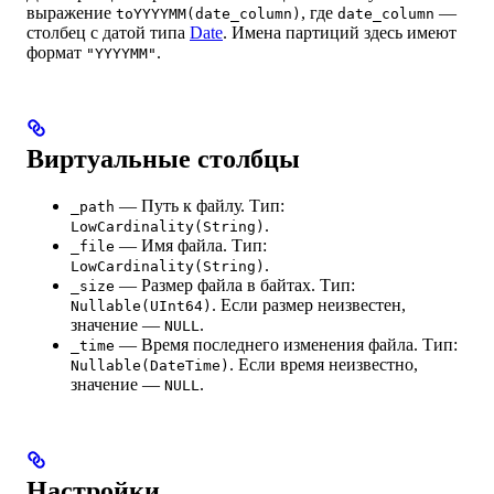
выражение
, где
—
toYYYYMM(date_column)
date_column
столбец с датой типа
Date
. Имена партиций здесь имеют
формат
.
"YYYYMM"
Виртуальные столбцы
— Путь к файлу. Тип:
_path
.
LowCardinality(String)
— Имя файла. Тип:
_file
.
LowCardinality(String)
— Размер файла в байтах. Тип:
_size
. Если размер неизвестен,
Nullable(UInt64)
значение —
.
NULL
— Время последнего изменения файла. Тип:
_time
. Если время неизвестно,
Nullable(DateTime)
значение —
.
NULL
Настройки