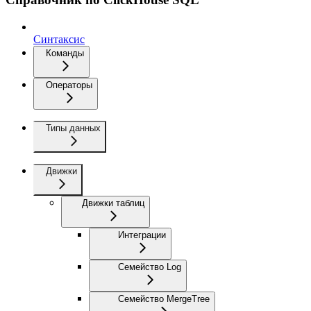
Синтаксис
Команды
Операторы
Типы данных
Движки
Движки таблиц
Интеграции
Семейство Log
Семейство MergeTree