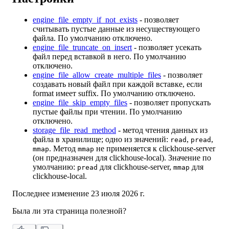
engine_file_empty_if_not_exists
- позволяет
считывать пустые данные из несуществующего
файла. По умолчанию отключено.
engine_file_truncate_on_insert
- позволяет усекать
файл перед вставкой в него. По умолчанию
отключено.
engine_file_allow_create_multiple_files
- позволяет
создавать новый файл при каждой вставке, если
format имеет suffix. По умолчанию отключено.
engine_file_skip_empty_files
- позволяет пропускать
пустые файлы при чтении. По умолчанию
отключено.
storage_file_read_method
- метод чтения данных из
файла в хранилище; одно из значений:
,
,
read
pread
. Метод
не применяется к clickhouse-server
mmap
mmap
(он предназначен для clickhouse-local). Значение по
умолчанию:
для clickhouse-server,
для
pread
mmap
clickhouse-local.
Последнее изменение
23 июля 2026 г.
Была ли эта страница полезной?