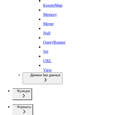
KeeperMap
Memory
Merge
Null
QueryRunner
Set
URL
View
Движки баз данных
Функции
Форматы