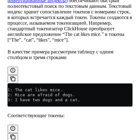
инвертированные индексы
) обеспечивают быстрый
полнотекстовый поиск по текстовым данным. Текстовый
индекс хранит сопоставление токенов с номерами строк,
в которых встречается каждый токен. Токены создаются в
процессе, называемом токенизацией. Например,
стандартный токенизатор ClickHouse преобразует
английское предложение “The cat likes mice.” в токены
[“The”, “cat”, “likes”, “mice”].
В качестве примера рассмотрим таблицу с одним
столбцом и тремя строками
1: The cat likes mice.
2: Mice are afraid of dogs.
3: I have two dogs and a cat.
Соответствующие токены: