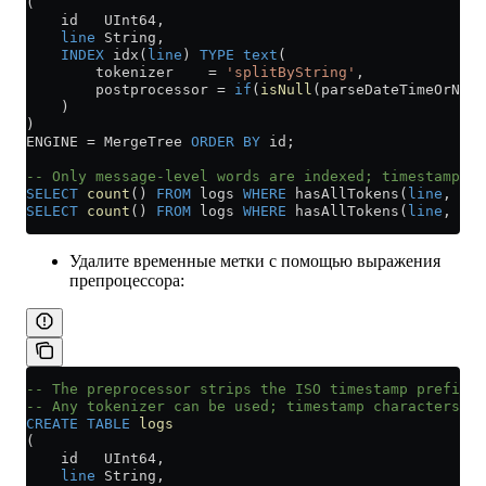
(
    id   UInt64,
    line
 String,
    INDEX
 idx(
line
) 
TYPE
 text
(
        tokenizer    
=
 'splitByString'
,
        postprocessor 
=
 if
(
isNull
(parseDateTimeOrNull
    )
)
ENGINE 
=
 MergeTree 
ORDER BY
 id;
-- Only message-level words are indexed; timestamp to
SELECT
 count
() 
FROM
 logs 
WHERE
 hasAllTokens(
line
, ['E
SELECT
 count
() 
FROM
 logs 
WHERE
 hasAllTokens(
line
, ['2
Удалите временные метки с помощью выражения
препроцессора:
-- The preprocessor strips the ISO timestamp prefix b
-- Any tokenizer can be used; timestamp characters a
CREATE
 TABLE
 logs
(
    id   UInt64,
    line
 String,