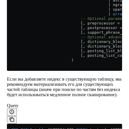
                                            | asciiCJ
                                            | ngrams[
                                            | sparseG
                                            | 
array
                                -- Optional parameter
                                [, preprocessor = exp
                                [, postprocessor = ex
                                [, support_phrase_sea
                                -- Optional advanced 
                                [, dictionary_block_s
                                [, dictionary_block_f
                                [, posting_list_block
                                [, posting_list_codec
                            )
Если вы добавляете индекс в существующую таблицу, мы
рекомендуем материализовать его для существующих
частей таблицы (иначе при поиске по частям без индекса
будет использоваться медленное полное сканирование).
Query