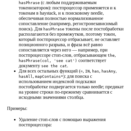
(с любым поддерживаемым
hasPhrase
токенизатором): постпроцессор применяется и к
токенам в haystack, и к поисковому needle,
обеспечивая полностью нормализованное
сопоставление (например, регистронезависимый
поиск). Для
токены после постобработки
hasPhrase
располагаются без промежутков, поэтому токен,
который постпроцессор отбрасывает, не оставляет
позиционного разрыва, и фраза всё равно
сопоставляется через него — например, при
постпроцессоре стоп-слов, отбрасывающем
,
the
соответствует
hasPhrase(col, 'see cat')
документу
.
see the cat
Для всех остальных функций (
,
,
,
,
=
IN
has
hasAny
,
): для поиска с
hasAll
mapContains*
использованием индексной подсказки
постобработке подвергается только needle; предикат
на уровне строки по-прежнему сравнивается с
исходными значениями столбца.
Примеры:
Удаление стоп-слов с помощью выражения
постпроцессора: