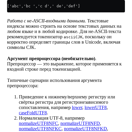
['abc','bc ','c d',' de','def']
Работа с не-ASCII-входными данными.
Текстовые
индексы можно строить на основе текстовых данных на
любом языке и в любой кодировке. Для не-ASCII-текста
рекомендуется токенизатор
, поскольку он
asciiCJK
корректно определяет границы слов в Unicode, включая
символы CJK.
Аргумент препроцессора (необязательно)
.
Препроцессор — это выражение, которое применяется к
входной строке перед токенизацией.
Типичные сценарии использования аргумента
препроцессора:
Приведение к нижнему/верхнему регистру или
свёртка регистра для регистронезависимого
сопоставления, например
lower
,
lowerUTF8
,
caseFoldUTF8
.
Нормализация UTF-8, например
normalizeUTF8NFC
,
normalizeUTF8NFD
,
normalizeUTF8NFKC
,
normalizeUTF8NFKD
,