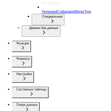
индексами
VersionedCollapsingMergeTree
Специальные
Движки баз данных
Функции
Форматы
Настройки
Системные таблицы
Озера данных