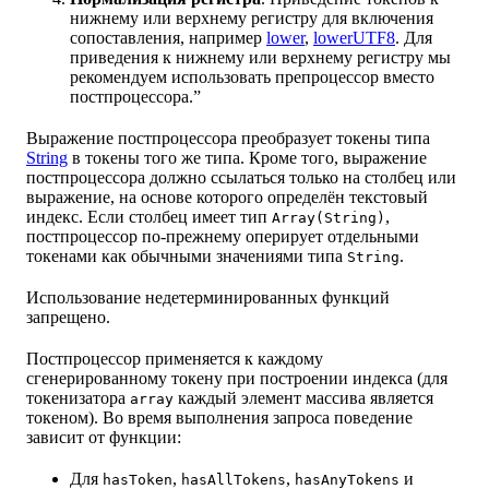
нижнему или верхнему регистру для включения
сопоставления, например
lower
,
lowerUTF8
. Для
приведения к нижнему или верхнему регистру мы
рекомендуем использовать препроцессор вместо
постпроцессора.”
Выражение постпроцессора преобразует токены типа
String
в токены того же типа. Кроме того, выражение
постпроцессора должно ссылаться только на столбец или
выражение, на основе которого определён текстовый
индекс. Если столбец имеет тип
,
Array(String)
постпроцессор по-прежнему оперирует отдельными
токенами как обычными значениями типа
.
String
Использование недетерминированных функций
запрещено.
Постпроцессор применяется к каждому
сгенерированному токену при построении индекса (для
токенизатора
каждый элемент массива является
array
токеном). Во время выполнения запроса поведение
зависит от функции:
Для
,
,
и
hasToken
hasAllTokens
hasAnyTokens