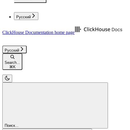
Русский
ClickHouse Documentation
home page
Русский
Search...
⌘
K
Поиск...