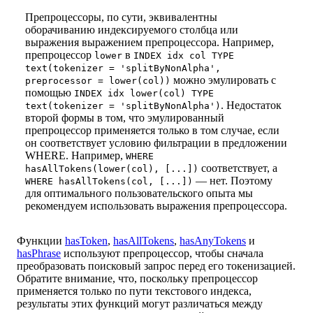
Препроцессоры, по сути, эквивалентны
оборачиванию индексируемого столбца или
выражения выражением препроцессора. Например,
препроцессор
в
lower
INDEX idx col TYPE
text(tokenizer = 'splitByNonAlpha',
можно эмулировать с
preprocessor = lower(col))
помощью
INDEX idx lower(col) TYPE
. Недостаток
text(tokenizer = 'splitByNonAlpha')
второй формы в том, что эмулированный
препроцессор применяется только в том случае, если
он соответствует условию фильтрации в предложении
WHERE. Например,
WHERE
соответствует, а
hasAllTokens(lower(col), [...])
— нет. Поэтому
WHERE hasAllTokens(col, [...])
для оптимального пользовательского опыта мы
рекомендуем использовать выражения препроцессора.
Функции
hasToken
,
hasAllTokens
,
hasAnyTokens
и
hasPhrase
используют препроцессор, чтобы сначала
преобразовать поисковый запрос перед его токенизацией.
Обратите внимание, что, поскольку препроцессор
применяется только по пути текстового индекса,
результаты этих функций могут различаться между