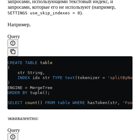
запросами, использующими текстовый индекс, и
запросами, которые его не используют (например,
).
SETTINGS use_skip_indexes = 0
Например,
Query
CREATE
 TABLE
 table
(
    str String,
    INDEX
 idx str 
TYPE
 text
(tokenizer 
=
 'splitByNonAl
)
ENGINE 
=
 MergeTree
ORDER BY
 tuple();
SELECT
 count
() 
FROM
 table
 WHERE
 hasToken(str, 
'Foo'
);
эквивалентно:
Query