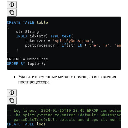
CREATE
 TABLE
 table
(
    str String,
    INDEX
 idx(str) 
TYPE
 text
(
        tokenizer 
=
 'splitByNonAlpha'
,
        postprocessor 
=
 if
(str 
IN
 (
'the'
, 
'a'
, 
'an'
, 
    )
)
ENGINE 
=
 MergeTree
ORDER BY
 tuple();
Удалите временные метки с помощью выражения
постпроцессора:
-- Log lines: '2024-01-15T10:23:45 ERROR connection f
-- The splitByString tokenizer (default: whitespace) 
-- parseDateTimeOrNull detects and drops it; non-time
CREATE
 TABLE
 logs