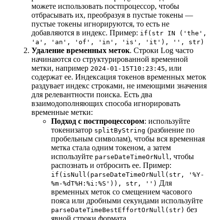
можете использовать постпроцессор, чтобы
отбрасывать их, преобразуя в пустые токены —
пустые токены игнорируются, то есть не
добавляются в индекс. Пример:
if(str IN ('the',
'a', 'an', 'of', 'in', 'is', 'it'), '', str)
Удаление временных меток
. Строки Log часто
начинаются со структурированной временной
метки, например
, или
2024-01-15T10:23:45
содержат ее. Индексация токенов временных меток
раздувает индекс строками, не имеющими значения
для релевантности поиска. Есть два
взаимодополняющих способа игнорировать
временные метки:
Подход с постпроцессором
: используйте
токенизатор
(разбиение по
splitByString
пробельным символам), чтобы вся временная
метка стала одним токеном, а затем
используйте
, чтобы
parseDateTimeOrNull
распознать и отбросить ее. Пример:
if(isNull(parseDateTimeOrNull(str, '%Y-
Для
%m-%dT%H:%i:%S')), str, '')
временных меток со смещением часового
пояса или дробными секундами используйте
без
parseDateTimeBestEffortOrNull(str)
явной строки формата.