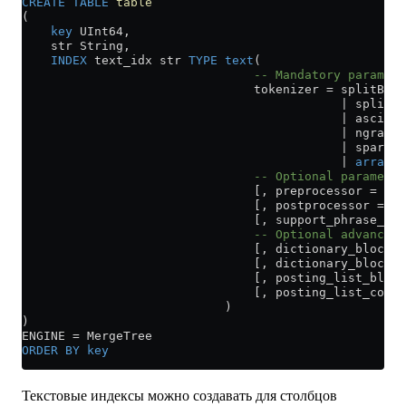
CREATE
 TABLE
 table
(
    key
 UInt64,
    str String,
    INDEX
 text_idx str 
TYPE
 text
(
                                -- Mandatory paramete
                                tokenizer 
=
 splitByNo
                                            | splitBy
                                            | asciiCJ
                                            | ngrams[
                                            | sparseG
                                            | 
array
                                -- Optional parameter
                                [, preprocessor = exp
                                [, postprocessor = ex
                                [, support_phrase_sea
                                -- Optional advanced 
                                [, dictionary_block_s
                                [, dictionary_block_f
                                [, posting_list_block
                                [, posting_list_codec
                            )
)
ENGINE 
=
 MergeTree
ORDER BY
 key
Текстовые индексы можно создавать для столбцов