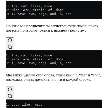
1: The, cat, likes, mice
2: Mice, are, afraid, of, dogs
3: I, have, two, dogs, and, a, cat
Обычно мы предпочитаем регистронезависимый поиск,
поэтому приводим токены к нижнему регистру:
1: the, cat, likes, mice
2: mice, are, afraid, of, dogs
3: i, have, two, dogs, and, a, cat
Мы также удалим стоп-слова, такие как “I”, “the” и “and”,
поскольку они встречаются почти в каждой строке:
1: cat, likes, mice