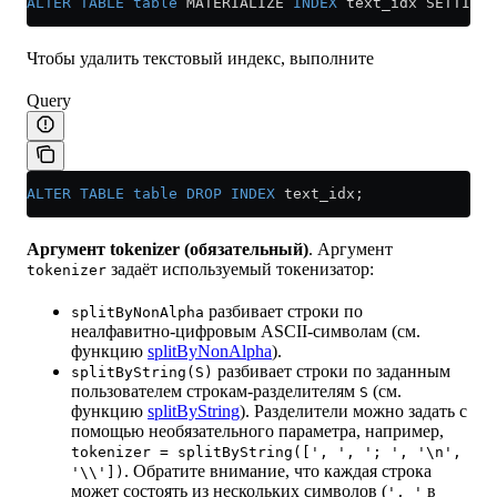
ALTER
 TABLE
 table
 MATERIALIZE 
INDEX
 text_idx SETTINGS
Чтобы удалить текстовый индекс, выполните
Query
ALTER
 TABLE
 table
 DROP
 INDEX
 text_idx;
Аргумент tokenizer (обязательный)
. Аргумент
задаёт используемый токенизатор:
tokenizer
разбивает строки по
splitByNonAlpha
неалфавитно-цифровым ASCII-символам (см.
функцию
splitByNonAlpha
).
разбивает строки по заданным
splitByString(S)
пользователем строкам-разделителям
(см.
S
функцию
splitByString
). Разделители можно задать с
помощью необязательного параметра, например,
tokenizer = splitByString([', ', '; ', '\n',
. Обратите внимание, что каждая строка
'\\'])
может состоять из нескольких символов (
в
', '