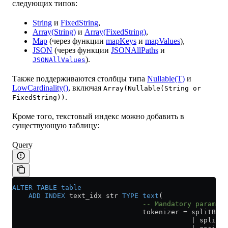
следующих типов:
String
и
FixedString
,
Array(String)
и
Array(FixedString)
,
Map
(через функции
mapKeys
и
mapValues
),
JSON
(через функции
JSONAllPaths
и
).
JSONAllValues
Также поддерживаются столбцы типа
Nullable(T)
и
LowCardinality()
, включая
Array(Nullable(String or
.
FixedString))
Кроме того, текстовый индекс можно добавить в
существующую таблицу:
Query
ALTER
 TABLE
 table
    ADD
 INDEX
 text_idx str 
TYPE
 text
(
                                -- Mandatory paramete
                                tokenizer 
=
 splitByNo
                                            | splitBy