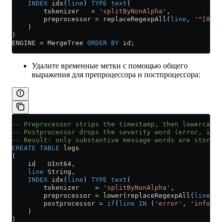
    INDEX
 idx(
line
) 
TYPE
 text
(
        tokenizer   
=
 'splitByNonAlpha'
,
        preprocessor 
=
 replaceRegexpAll(
line
, 
'^[0-9]
    )
)
ENGINE 
=
 MergeTree 
ORDER BY
 id;
Удалите временные метки с помощью общего
выражения для препроцессора и постпроцессора:
-- Preprocessor strips the timestamp, then lowercases
-- Postprocessor drops the severity word (error, info
-- Result: only substantive message words are stored 
CREATE
 TABLE
 logs
(
    id   UInt64,
    line
 String,
    INDEX
 idx(
line
) 
TYPE
 text
(
        tokenizer    
=
 'splitByNonAlpha'
,
        preprocessor 
=
 lower
(replaceRegexpAll(
line
, 
'
        postprocessor 
=
 if
(
line
 IN
 (
'error'
, 
'info'
, 
    )
)