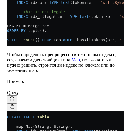
    INDEX
 idx arr 
TYPE
 text
(tokenizer 
=
 'splitByNonAl
    -- This is not legal:
    INDEX
 idx_illegal arr 
TYPE
 text
(tokenizer 
=
 'spli
)
ENGINE 
=
 MergeTree
ORDER BY
 tuple();
SELECT
 count
() 
FROM
 tab 
WHERE
 hasAllTokens(arr, 
'foo'
Чтобы определить препроцессор в текстовом индексе,
создаваемом для столбцов типа
Map
, пользователям
нужно решить, строится ли индекс по ключам или по
значениям map.
Пример:
Query
CREATE
 TABLE
 table
(
    map Map(String, String),