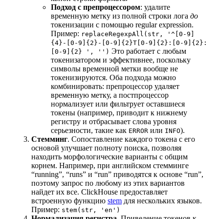
Подход с препроцессором
: удалите
временную метку из полной строки лога
до
токенизации с помощью regular expression.
Пример:
replaceRegexpAll(str, '^[0-9]
{4}-[0-9]{2}-[0-9]{2}T[0-9]{2}:[0-9]{2}:
Это работает с любым
[0-9]{2} ', '')
токенизатором и эффективнее, поскольку
символы временной метки вообще не
токенизируются. Оба подхода можно
комбинировать: препроцессор удаляет
временную метку, а постпроцессор
нормализует или фильтрует оставшиеся
токены (например, приводит к нижнему
регистру и отбрасывает слова уровня
серьезности, такие как
или
).
ERROR
INFO
Стемминг
. Сопоставление каждого токена с его
основой улучшает полноту поиска, позволяя
находить морфологические варианты с общим
корнем. Например, при английском стемминге
“running”, “runs” и “run” приводятся к основе “run”,
поэтому запрос по любому из этих вариантов
найдет их все. ClickHouse предоставляет
встроенную функцию
stem
для нескольких языков.
Пример:
stem(str, 'en')
Нормализация регистра
. Приведение токенов к