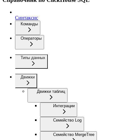
Синтаксис
Команды
Операторы
Типы данных
Движки
Движки таблиц
Интеграции
Семейство Log
Семейство MergeTree