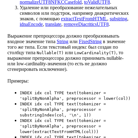
normalizeUTF8NFKCCasefold
,
toValidUTF8
.
Удаление или преобразование нежелательных
символов или подстрок, например диакритических
знаков, с помощью
extractTextFromHTML
,
substring
,
idnaEncode
,
translate
,
removeDiacriticsUTF8
.
Выражение препроцессора должно преобразовывать
входное значение типа
String
или
FixedString
в значение
того же типа. Если текстовый индекс был создан по
столбцу типа
или
, то
Nullable(T)
LowCardinality(T)
выражение препроцессора должно принимать nullable-
или low-cardinality-значения (то есть не должно
сгенерировать исключение).
Примеры:
INDEX idx col TYPE text(tokenizer =
'splitByNonAlpha', preprocessor = lower(col))
INDEX idx col TYPE text(tokenizer =
'splitByNonAlpha', preprocessor =
substringIndex(col, '\n', 1))
INDEX idx col TYPE text(tokenizer =
'splitByNonAlpha', preprocessor =
lower(extractTextFromHTML(col)))
INDEX idx col TYPE text(tokenizer =