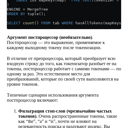
    INDEX
 idx mapKeys(map)  
TYPE
 text
(tokenizer 
=
 'sp
)
ENGINE 
=
 MergeTree
ORDER BY
 tuple();
SELECT
 count
() 
FROM
 tab 
WHERE
 hasAllTokens(mapKeys(ma
Аргумент постпроцессор (необязательно)
.
Постпроцессор — это выражение, применяемое к
каждому выходному токену после токенизации.
В отличие от препроцессора, который преобразует всю
входную строку до того, как токенизатор разобьет ее на
токены, постпроцессор работает с самими токенами — по
одному за раз. Это естественное место для
преобразований, которые по своей сути выполняются на
уровне токенов.
Типичные сценарии использования аргумента
постпроцессор включают:
Фильтрация стоп-слов (чрезвычайно частых
токенов)
. Очень распространенные токены, такие
как “the”, “a” и “is”, почти не влияют на
релевантность поиска и раздувают индекс. Вы