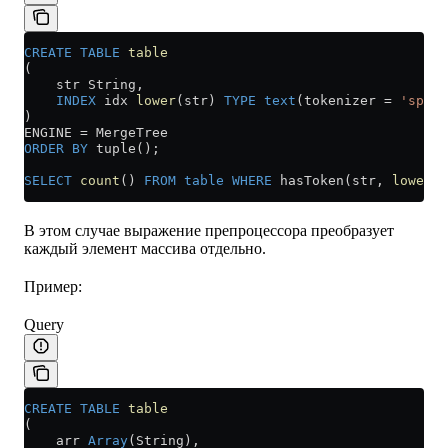
CREATE
 TABLE
 table
(
    str String,
    INDEX
 idx 
lower
(str) 
TYPE
 text
(tokenizer 
=
 'split
)
ENGINE 
=
 MergeTree
ORDER BY
 tuple();
SELECT
 count
() 
FROM
 table
 WHERE
 hasToken(str, 
lower
(
'
В этом случае выражение препроцессора преобразует
каждый элемент массива отдельно.
Пример:
Query
CREATE
 TABLE
 table
(
    arr 
Array
(String),