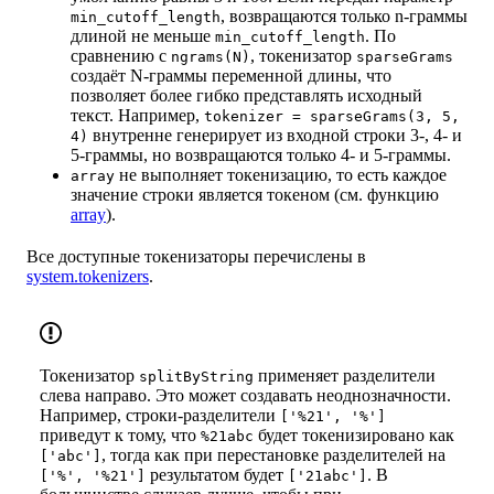
, возвращаются только n-граммы
min_cutoff_length
длиной не меньше
. По
min_cutoff_length
сравнению с
, токенизатор
ngrams(N)
sparseGrams
создаёт N-граммы переменной длины, что
позволяет более гибко представлять исходный
текст. Например,
tokenizer = sparseGrams(3, 5,
внутренне генерирует из входной строки 3-, 4- и
4)
5-граммы, но возвращаются только 4- и 5-граммы.
не выполняет токенизацию, то есть каждое
array
значение строки является токеном (см. функцию
array
).
Все доступные токенизаторы перечислены в
system.tokenizers
.
Токенизатор
применяет разделители
splitByString
слева направо. Это может создавать неоднозначности.
Например, строки-разделители
['%21', '%']
приведут к тому, что
будет токенизировано как
%21abc
, тогда как при перестановке разделителей на
['abc']
результатом будет
. В
['%', '%21']
['21abc']