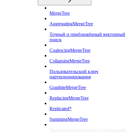
MergeTree
AggregatingMergeTree
Точный и приближённый векторный
поиск
CoalescingMergeTree
CollapsingMergeTree
Пользовательский ключ
партиционирования
GraphiteMergeTree
ReplacingMergeTree
Replicated*
SummingMergeTree
Полнотекстовый поиск с текстовыми