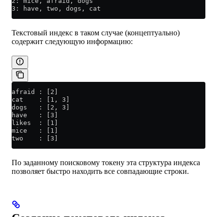
2: mice, afraid, dogs
3: have, two, dogs, cat
Текстовый индекс в таком случае (концептуально)
содержит следующую информацию:
afraid : [2]
cat    : [1, 3]
dogs   : [2, 3]
have   : [3]
likes  : [1]
mice   : [1]
two    : [3]
По заданному поисковому токену эта структура индекса
позволяет быстро находить все совпадающие строки.