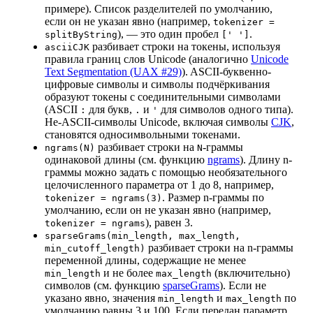
примере). Список разделителей по умолчанию,
если он не указан явно (например,
tokenizer =
), — это один пробел
.
splitByString
[' ']
разбивает строки на токены, используя
asciiCJK
правила границ слов Unicode (аналогично
Unicode
Text Segmentation (UAX #29)
). ASCII-буквенно-
цифровые символы и символы подчёркивания
образуют токены с соединительными символами
(ASCII
для букв,
и
для символов одного типа).
:
.
'
Не-ASCII-символы Unicode, включая символы
CJK
,
становятся односимвольными токенами.
разбивает строки на
-граммы
ngrams(N)
N
одинаковой длины (см. функцию
ngrams
). Длину n-
граммы можно задать с помощью необязательного
целочисленного параметра от 1 до 8, например,
. Размер n-граммы по
tokenizer = ngrams(3)
умолчанию, если он не указан явно (например,
), равен 3.
tokenizer = ngrams
sparseGrams(min_length, max_length,
разбивает строки на n-граммы
min_cutoff_length)
переменной длины, содержащие не менее
и не более
(включительно)
min_length
max_length
символов (см. функцию
sparseGrams
). Если не
указано явно, значения
и
по
min_length
max_length
умолчанию равны 3 и 100. Если передан параметр