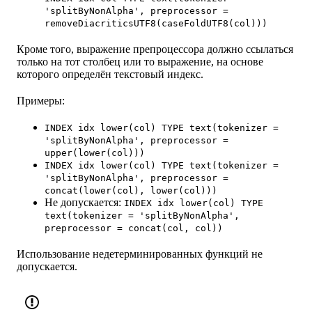
'splitByNonAlpha', preprocessor =
removeDiacriticsUTF8(caseFoldUTF8(col)))
Кроме того, выражение препроцессора должно ссылаться
только на тот столбец или то выражение, на основе
которого определён текстовый индекс.
Примеры:
INDEX idx lower(col) TYPE text(tokenizer =
'splitByNonAlpha', preprocessor =
upper(lower(col)))
INDEX idx lower(col) TYPE text(tokenizer =
'splitByNonAlpha', preprocessor =
concat(lower(col), lower(col)))
Не допускается:
INDEX idx lower(col) TYPE
text(tokenizer = 'splitByNonAlpha',
preprocessor = concat(col, col))
Использование недетерминированных функций не
допускается.