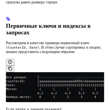
гранулы равен размеру строки.
Первичные ключи и индексы в
запросах
Рассмотрим в качестве примера первичный ключ
. В этом случае сортировку и индекс
(CounterID, Date)
можно представить следующим образом:
Все данные:     [------------------------------------
CounterID:      [aaaaaaaaaaaaaaaaaabbbbcdeeeeeeeeeeee
Date:           [111111122222223333123321111122222233
Метки:           |      |      |      |      |      |
                a,1    a,2    a,3    b,3    e,2    e,
Номера меток:    0      1      2      3      4      5
Если запрос к данным указывает: