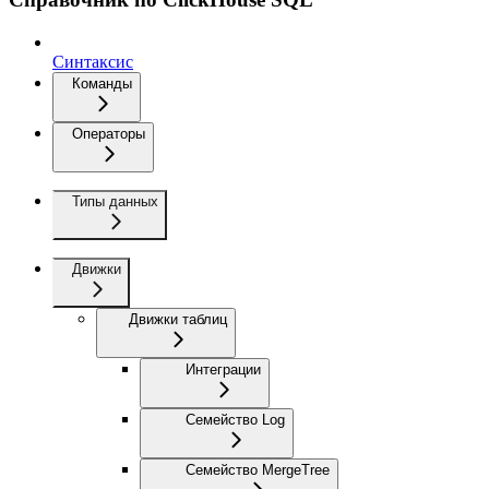
Синтаксис
Команды
Операторы
Типы данных
Движки
Движки таблиц
Интеграции
Семейство Log
Семейство MergeTree