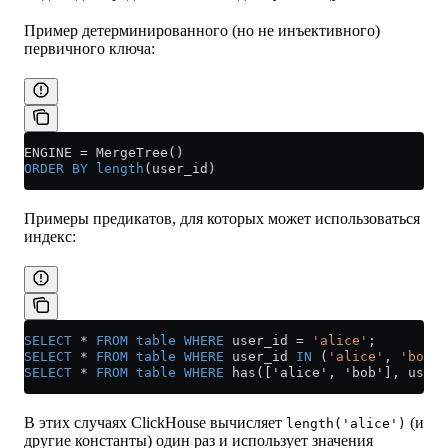
Пример детерминированного (но не инъективного)
первичного ключа:
ENGINE 
=
 MergeTree()
ORDER BY
 length
(user_id)
Примеры предикатов, для которых может использоваться
индекс:
SELECT
 *
 FROM
 table
 WHERE
 user_id 
=
 'alice'
;
SELECT
 *
 FROM
 table
 WHERE
 user_id 
IN
 (
'alice'
, 
'bob'
)
SELECT
 *
 FROM
 table
 WHERE
 has(['alice', 'bob'], user_
В этих случаях ClickHouse вычисляет
(и
length('alice')
другие константы) один раз и использует значения