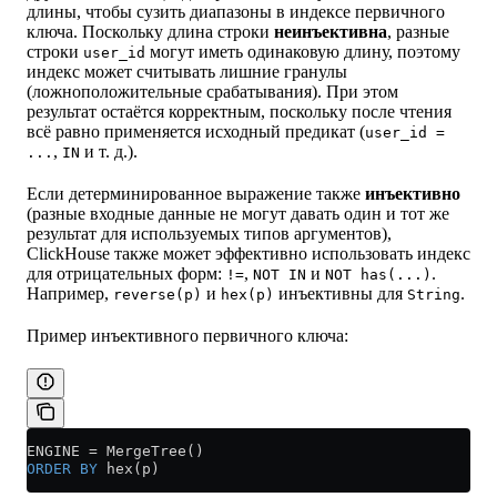
длины, чтобы сузить диапазоны в индексе первичного
ключа. Поскольку длина строки
неинъективна
, разные
строки
могут иметь одинаковую длину, поэтому
user_id
индекс может считывать лишние гранулы
(ложноположительные срабатывания). При этом
результат остаётся корректным, поскольку после чтения
всё равно применяется исходный предикат (
user_id =
,
и т. д.).
...
IN
Если детерминированное выражение также
инъективно
(разные входные данные не могут давать один и тот же
результат для используемых типов аргументов),
ClickHouse также может эффективно использовать индекс
для отрицательных форм:
,
и
.
!=
NOT IN
NOT has(...)
Например,
и
инъективны для
.
reverse(p)
hex(p)
String
Пример инъективного первичного ключа:
ENGINE 
=
 MergeTree()
ORDER BY
 hex(p)