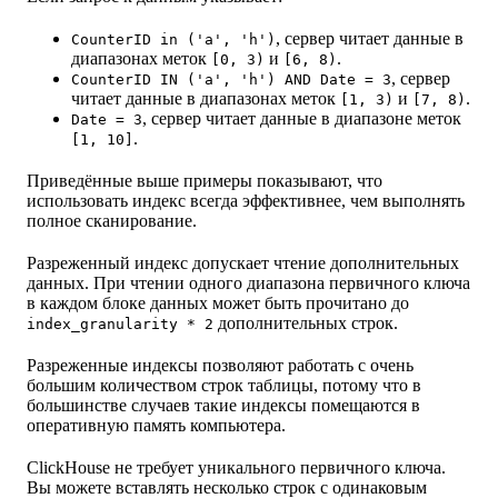
, сервер читает данные в
CounterID in ('a', 'h')
диапазонах меток
и
.
[0, 3)
[6, 8)
, сервер
CounterID IN ('a', 'h') AND Date = 3
читает данные в диапазонах меток
и
.
[1, 3)
[7, 8)
, сервер читает данные в диапазоне меток
Date = 3
.
[1, 10]
Приведённые выше примеры показывают, что
использовать индекс всегда эффективнее, чем выполнять
полное сканирование.
Разреженный индекс допускает чтение дополнительных
данных. При чтении одного диапазона первичного ключа
в каждом блоке данных может быть прочитано до
дополнительных строк.
index_granularity * 2
Разреженные индексы позволяют работать с очень
большим количеством строк таблицы, потому что в
большинстве случаев такие индексы помещаются в
оперативную память компьютера.
ClickHouse не требует уникального первичного ключа.
Вы можете вставлять несколько строк с одинаковым