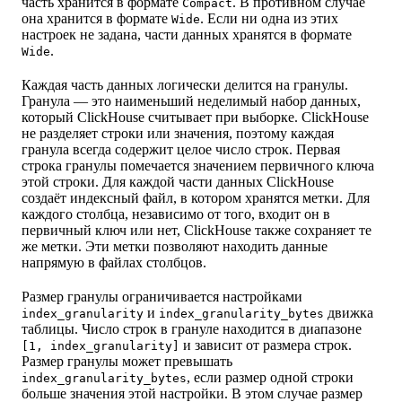
часть хранится в формате
. В противном случае
Compact
она хранится в формате
. Если ни одна из этих
Wide
настроек не задана, части данных хранятся в формате
.
Wide
Каждая часть данных логически делится на гранулы.
Гранула — это наименьший неделимый набор данных,
который ClickHouse считывает при выборке. ClickHouse
не разделяет строки или значения, поэтому каждая
гранула всегда содержит целое число строк. Первая
строка гранулы помечается значением первичного ключа
этой строки. Для каждой части данных ClickHouse
создаёт индексный файл, в котором хранятся метки. Для
каждого столбца, независимо от того, входит он в
первичный ключ или нет, ClickHouse также сохраняет те
же метки. Эти метки позволяют находить данные
напрямую в файлах столбцов.
Размер гранулы ограничивается настройками
и
движка
index_granularity
index_granularity_bytes
таблицы. Число строк в грануле находится в диапазоне
и зависит от размера строк.
[1, index_granularity]
Размер гранулы может превышать
, если размер одной строки
index_granularity_bytes
больше значения этой настройки. В этом случае размер