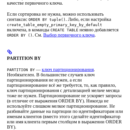
качестве первичного ключа.
Если сортировка не нужна, можно использовать
синтаксис
. Либо, если настройка
ORDER BY tuple()
create_table_empty_primary_key_by_default
включена, в команды
неявно добавляется
CREATE TABLE
. См.
Выбор первичного ключа
.
ORDER BY ()
PARTITION BY
—
ключ партиционирования
.
PARTITION BY
Необязателен. В большинстве случаев ключ
партиционирования не нужен, а если
партиционирование всё же требуется, то, как правило,
ключ партиционирования с детализацией мельче месяца
тоже не нужен. Партиционирование не ускоряет запросы
(в отличие от выражения ORDER BY). Никогда не
используйте слишком мелкое партиционирование. Не
разбивайте данные на партиции по идентификаторам или
именам клиентов (вместо этого сделайте идентификатор
или имя клиента первым столбцом в выражении ORDER
BY).