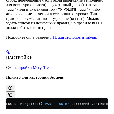
строк, перемещение части (если выражение выполнено
для всех строк в части) на указанный диск (
TO DISK
) или в указанный том (
), либо
'xxx'
TO VOLUME 'xxx'
агрегирование значений в устаревших строках. Тип
правила по умолчанию — удаление (
). Можно
DELETE
задать список из нескольких правил, но правило
DELETE
должно быть только одно.
Подробнее см. в разделе
TTL для столбцов и таблиц
НАСТРОЙКИ
См.
настройки MergeTree
.
Пример для настройки Sections
ENGINE MergeTree() 
PARTITION
 BY
 toYYYYMM(EventDate) 
O