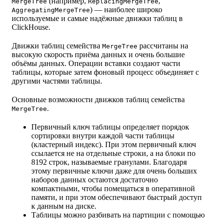
(например,
,
MergeTree
ReplacingMergeTree
) — наиболее широко
AggregatingMergeTree
используемые и самые надёжные движки таблиц в
ClickHouse.
Движки таблиц семейства
рассчитаны на
MergeTree
высокую скорость приёма данных и очень большие
объёмы данных. Операции вставки создают части
таблицы, которые затем фоновый процесс объединяет с
другими частями таблицы.
Основные возможности движков таблиц семейства
.
MergeTree
Первичный ключ таблицы определяет порядок
сортировки внутри каждой части таблицы
(кластерный индекс). При этом первичный ключ
ссылается не на отдельные строки, а на блоки по
8192 строк, называемые гранулами. Благодаря
этому первичные ключи даже для очень больших
наборов данных остаются достаточно
компактными, чтобы помещаться в оперативной
памяти, и при этом обеспечивают быстрый доступ
к данным на диске.
Таблицы можно разбивать на партиции с помощью