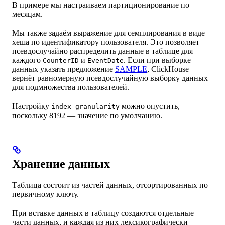
В примере мы настраиваем партиционирование по
месяцам.
Мы также задаём выражение для семплирования в виде
хеша по идентификатору пользователя. Это позволяет
псевдослучайно распределить данные в таблице для
каждого
и
. Если при выборке
CounterID
EventDate
данных указать предложение
SAMPLE
, ClickHouse
вернёт равномерную псевдослучайную выборку данных
для подмножества пользователей.
Настройку
можно опустить,
index_granularity
поскольку 8192 — значение по умолчанию.
Хранение данных
Таблица состоит из частей данных, отсортированных по
первичному ключу.
При вставке данных в таблицу создаются отдельные
части данных, и каждая из них лексикографически