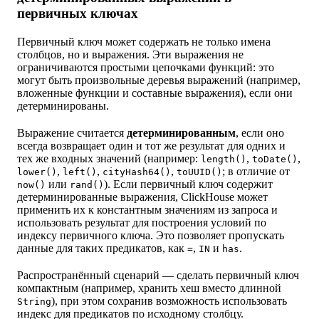
первичных ключах
Первичный ключ может содержать не только имена
столбцов, но и выражения. Эти выражения не
ограничиваются простыми цепочками функций: это
могут быть произвольные деревья выражений (например,
вложенные функции и составные выражения), если они
детерминированы.
Выражение считается
детерминированным
, если оно
всегда возвращает один и тот же результат для одних и
тех же входных значений (например:
,
,
length()
toDate()
,
,
,
; в отличие от
lower()
left()
cityHash64()
toUUID()
или
). Если первичный ключ содержит
now()
rand()
детерминированные выражения, ClickHouse может
применить их к константным значениям из запроса и
использовать результат для построения условий по
индексу первичного ключа. Это позволяет пропускать
данные для таких предикатов, как
,
и
.
=
IN
has
Распространённый сценарий — сделать первичный ключ
компактным (например, хранить хеш вместо длинной
), при этом сохранив возможность использовать
String
индекс для предикатов по исходному столбцу.