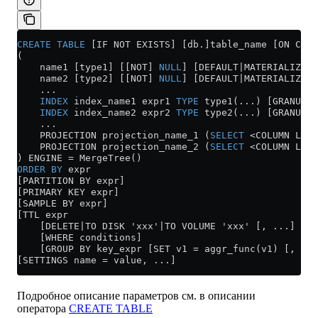
CREATE
 TABLE
 [IF NOT EXISTS] [db.]table_name [ON CLUS
(
    name1 [type1] [[NOT] 
NULL
] [DEFAULT|MATERIALIZED|
    name2 [type2] [[NOT] 
NULL
] [DEFAULT|MATERIALIZED|
    ...
    INDEX
 index_name1 expr1 
TYPE
 type1(...) [GRANULAR
    INDEX
 index_name2 expr2 
TYPE
 type2(...) [GRANULAR
    ...
    PROJECTION projection_name_1 (
SELECT
 <
COLUMN LIST
    PROJECTION projection_name_2 (
SELECT
 <
COLUMN LIST
) ENGINE 
=
 MergeTree()
ORDER BY
 expr
[PARTITION BY expr]
[PRIMARY KEY expr]
[SAMPLE BY expr]
[TTL expr
    [DELETE|TO DISK 'xxx'|TO VOLUME 'xxx' [, ...] ]
    [WHERE conditions]
    [GROUP BY key_expr [SET v1 = aggr_func(v1) [, v2 
[SETTINGS name = value, ...]
Подробное описание параметров см. в описании
оператора
CREATE TABLE