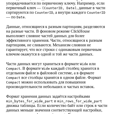
упорядочивается по первичному ключу. Например, если
первичный ключ —
, данные в части
(CounterID, Date)
сортируются по
, а внутри каждого
CounterID
CounterID
— по
.
Date
Данные, относящиеся к разным партициям, разделяются
на разные части. В фоновом режиме ClickHouse
выполняет слияние частей данных для более
эффективного хранения. Части, относящиеся к разным
партициям, не сливаются. Механизм слияния не
гарантирует, что все строки с одинаковым первичным
ключом окажутся в одной и той же части данных.
Части данных могут храниться в формате
или
Wide
. В формате
каждый столбец хранится в
Compact
Wide
отдельном файле в файловой системе, а в формате
все столбцы хранятся в одном файле. Формат
Compact
можно использовать для повышения
Compact
производительности небольших и частых вставок.
Формат хранения данных задаётся настройками
и
min_bytes_for_wide_part
min_rows_for_wide_part
движка таблицы. Если количество байт или строк в части
данных меньше значения соответствующей настройки,