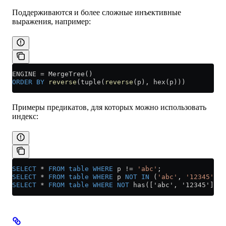
Поддерживаются и более сложные инъективные
выражения, например:
ENGINE 
=
 MergeTree()
ORDER BY
 reverse
(tuple(
reverse
(p), hex(p)))
Примеры предикатов, для которых можно использовать
индекс:
SELECT
 *
 FROM
 table
 WHERE
 p 
!=
 'abc'
;
SELECT
 *
 FROM
 table
 WHERE
 p 
NOT
 IN
 (
'abc'
, 
'12345'
);
SELECT
 *
 FROM
 table
 WHERE
 NOT
 has(['abc', '12345'], p