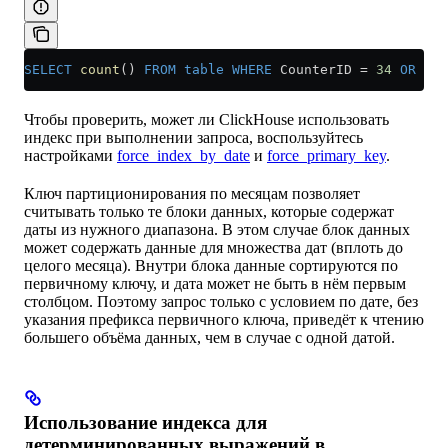
SELECT
 count
() 
FROM
 table
 WHERE
 CounterID 
=
 34
 OR
 URL
Чтобы проверить, может ли ClickHouse использовать
индекс при выполнении запроса, воспользуйтесь
настройками
force_index_by_date
и
force_primary_key
.
Ключ партиционирования по месяцам позволяет
считывать только те блоки данных, которые содержат
даты из нужного диапазона. В этом случае блок данных
может содержать данные для множества дат (вплоть до
целого месяца). Внутри блока данные сортируются по
первичному ключу, и дата может не быть в нём первым
столбцом. Поэтому запрос только с условием по дате, без
указания префикса первичного ключа, приведёт к чтению
большего объёма данных, чем в случае с одной датой.
Использование индекса для
детерминированных выражений в