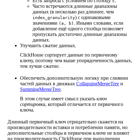
Есть запросы с условием по столбцу
.
c
Часто встречаются длинные диапазоны
данных (в несколько раз длиннее, чем
) с одинаковыми
index_granularity
значениями
. Иными словами, если
(a, b)
добавление ещё одного столбца позволяет
пропускать достаточно длинные диапазоны
данных.
Улучшить сжатие данных.
ClickHouse сортирует данные по первичному
ключу, поэтому чем выше упорядоченность данных,
тем лучше сжатие.
Обеспечить дополнительную логику при слиянии
частей данных в движках
CollapsingMergeTree
и
SummingMergeTree
.
В этом случае имеет смысл указать
ключ
сортировки
, который отличается от первичного
ключа.
Длинный первичный ключ отрицательно скажется на
производительности вставки и потреблении памяти, но
дополнительные столбцы в первичном ключе не влияют
на производительность ClickHouse при выполнении