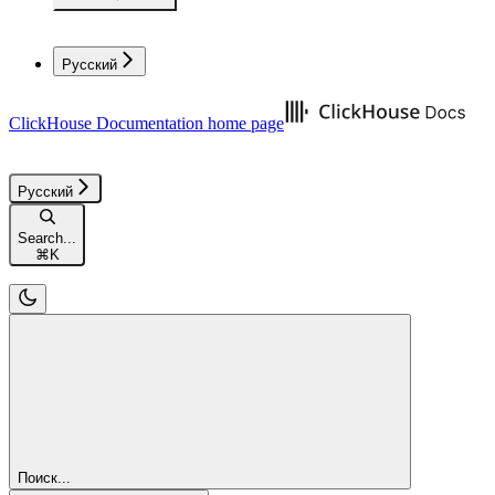
Русский
ClickHouse Documentation
home page
Русский
Search...
⌘
K
Поиск...