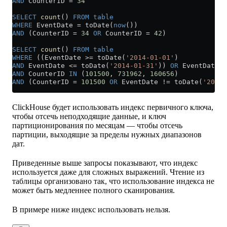
AND
 CounterID 
=
 34
SELECT
 count
() 
FROM
 table
WHERE
 EventDate 
=
 toDate(
now
())
AND
 (CounterID 
=
 34
 OR
 CounterID 
=
 42
)
SELECT
 count
() 
FROM
 table
WHERE
 ((EventDate 
>=
 toDate(
'2014-01-01'
)
AND
 EventDate 
<=
 toDate(
'2014-01-31'
)) 
OR
 EventDate 
=
AND
 CounterID 
IN
 (
101500
, 
731962
, 
160656
)
AND
 (CounterID 
=
 101500
 OR
 EventDate 
!=
 toDate(
'2014-
ClickHouse будет использовать индекс первичного ключа,
чтобы отсечь неподходящие данные, и ключ
партиционирования по месяцам — чтобы отсечь
партиции, выходящие за пределы нужных диапазонов
дат.
Приведенные выше запросы показывают, что индекс
используется даже для сложных выражений. Чтение из
таблицы организовано так, что использование индекса не
может быть медленнее полного сканирования.
В примере ниже индекс использовать нельзя.