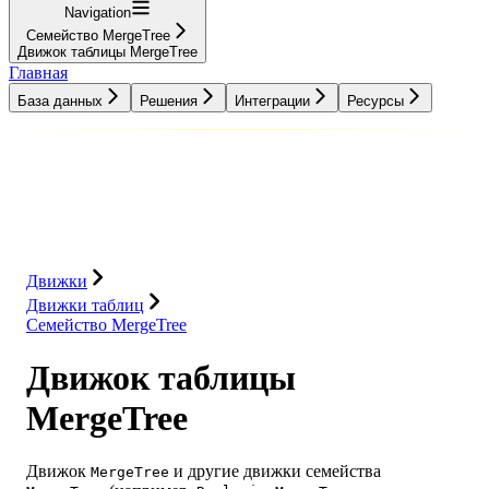
Navigation
Семейство MergeTree
Движок таблицы MergeTree
Главная
База данных
Решения
Интеграции
Ресурсы
База данных
Решения
Интеграции
Ресурсы
Движки
Движки таблиц
Семейство MergeTree
Движок таблицы
MergeTree
Движок
и другие движки семейства
MergeTree