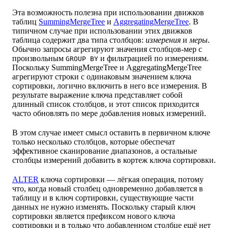
Эта возможность полезна при использовании движков
таблиц
SummingMergeTree
и
AggregatingMergeTree
. В
типичном случае при использовании этих движков
таблица содержит два типа столбцов:
измерения
и
меры
.
Обычно запросы агрегируют значения столбцов-мер с
произвольным
и фильтрацией по измерениям.
GROUP BY
Поскольку SummingMergeTree и AggregatingMergeTree
агрегируют строки с одинаковым значением ключа
сортировки, логично включить в него все измерения. В
результате выражение ключа представляет собой
длинный список столбцов, и этот список приходится
часто обновлять по мере добавления новых измерений.
В этом случае имеет смысл оставить в первичном ключе
только несколько столбцов, которые обеспечат
эффективное сканирование диапазонов, а остальные
столбцы измерений добавить в кортеж ключа сортировки.
ALTER
ключа сортировки — лёгкая операция, потому
что, когда новый столбец одновременно добавляется в
таблицу и в ключ сортировки, существующие части
данных не нужно изменять. Поскольку старый ключ
сортировки является префиксом нового ключа
сортировки и в только что добавленном столбце ещё нет