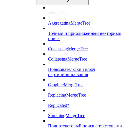
MergeTree
AggregatingMergeTree
Точный и приближённый векторный
поиск
CoalescingMergeTree
CollapsingMergeTree
Пользовательский ключ
партиционирования
GraphiteMergeTree
ReplacingMergeTree
Replicated*
SummingMergeTree
Полнотекстовый поиск с текстовыми