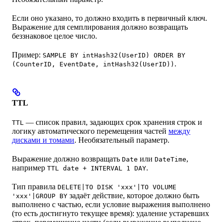
Если оно указано, то должно входить в первичный ключ.
Выражение для семплирования должно возвращать
беззнаковое целое число.
Пример:
SAMPLE BY intHash32(UserID) ORDER BY
.
(CounterID, EventDate, intHash32(UserID))
TTL
— список правил, задающих срок хранения строк и
TTL
логику автоматического перемещения частей
между
дисками и томами
. Необязательный параметр.
Выражение должно возвращать
или
,
Date
DateTime
например
.
TTL date + INTERVAL 1 DAY
Тип правила
DELETE|TO DISK 'xxx'|TO VOLUME
задаёт действие, которое должно быть
'xxx'|GROUP BY
выполнено с частью, если условие выражения выполнено
(то есть достигнуто текущее время): удаление устаревших