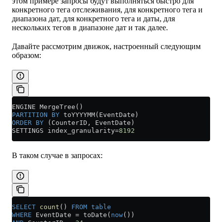
этом примере запросы будут выполняться быстро для
конкретного тега отслеживания, для конкретного тега и
диапазона дат, для конкретного тега и даты, для
нескольких тегов в диапазоне дат и так далее.
Давайте рассмотрим движок, настроенный следующим
образом:
ENGINE MergeTree()
PARTITION
 BY
 toYYYYMM(EventDate)
ORDER BY
 (CounterID, EventDate)
SETTINGS index_granularity
=
8192
В таком случае в запросах:
SELECT
 count
() 
FROM
 table
WHERE
 EventDate 
=
 toDate(
now
())