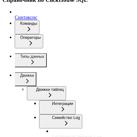
Синтаксис
Команды
Операторы
Типы данных
Движки
Движки таблиц
Интеграции
Семейство Log
Табличный движок Log