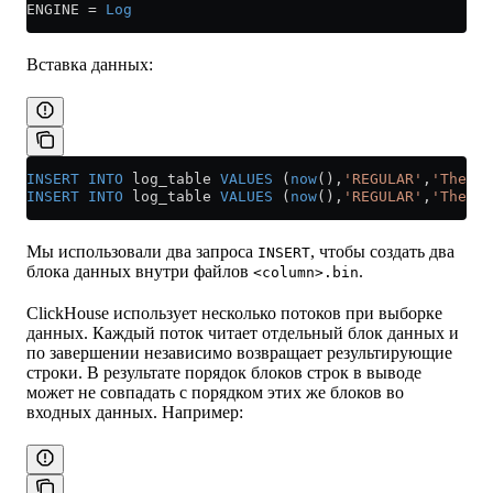
ENGINE 
=
 Log
Вставка данных:
INSERT INTO
 log_table 
VALUES
 (
now
(),
'REGULAR'
,
'The fi
INSERT INTO
 log_table 
VALUES
 (
now
(),
'REGULAR'
,
'The se
Мы использовали два запроса
, чтобы создать два
INSERT
блока данных внутри файлов
.
<column>.bin
ClickHouse использует несколько потоков при выборке
данных. Каждый поток читает отдельный блок данных и
по завершении независимо возвращает результирующие
строки. В результате порядок блоков строк в выводе
может не совпадать с порядком этих же блоков во
входных данных. Например: