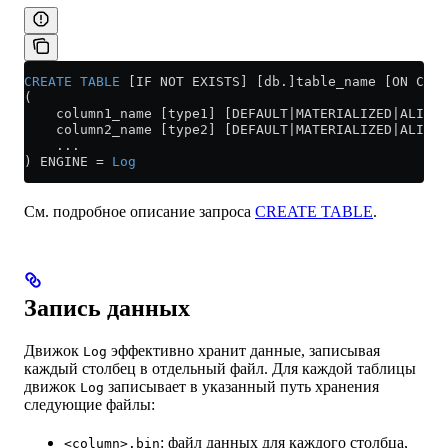
CREATE
 TABLE
 [IF NOT EXISTS] [db.]table_name [ON CLUS
(
    column1_name [type1] [DEFAULT|MATERIALIZED|ALIAS 
    column2_name [type2] [DEFAULT|MATERIALIZED|ALIAS 
    ...
) ENGINE 
=
 Log
См. подробное описание запроса
CREATE TABLE
.
Запись данных
Движок
эффективно хранит данные, записывая
Log
каждый столбец в отдельный файл. Для каждой таблицы
движок
записывает в указанный путь хранения
Log
следующие файлы:
: файл данных для каждого столбца,
<column>.bin