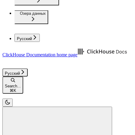
Озера данных
Русский
ClickHouse Documentation
home page
Русский
Search...
⌘
K