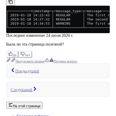
┌───────────timestamp─┬─message_type─┬─message───────
│ 2019-01-18 14:23:43 │ REGULAR      │ The first regu
│ 2019-01-18 14:27:32 │ REGULAR      │ The second reg
│ 2019-01-18 14:34:53 │ WARNING      │ The first warn
└─────────────────────┴──────────────┴───────────────
Последнее изменение
24 июля 2026 г.
Была ли эта страница полезной?
Да
Нет
Предложить правки
Поднять вопрос
Предыдущий
Следующий
На этой странице