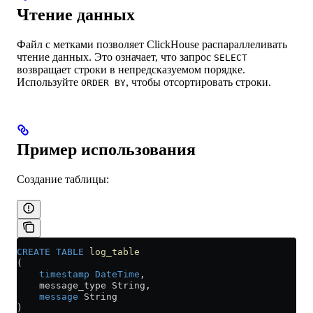
Чтение данных
Файл с метками позволяет ClickHouse распараллеливать
чтение данных. Это означает, что запрос
SELECT
возвращает строки в непредсказуемом порядке.
Используйте
, чтобы отсортировать строки.
ORDER BY
Пример использования
Создание таблицы:
CREATE
 TABLE
 log_table
(
    timestamp
 DateTime
,
    message_type String,
    message
 String
)