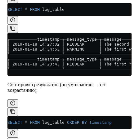
SELECT
 *
 FROM
 log_table
┌───────────timestamp─┬─message_type─┬─message───────
│ 2019-01-18 14:27:32 │ REGULAR      │ The second reg
│ 2019-01-18 14:34:53 │ WARNING      │ The first warn
└─────────────────────┴──────────────┴───────────────
┌───────────timestamp─┬─message_type─┬─message───────
│ 2019-01-18 14:23:43 │ REGULAR      │ The first regu
└─────────────────────┴──────────────┴───────────────
Сортировка результатов (по умолчанию — по
возрастанию):
SELECT
 *
 FROM
 log_table 
ORDER BY
 timestamp