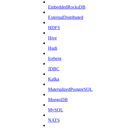
EmbeddedRocksDB
ExternalDistributed
HDFS
Hive
Hudi
Iceberg
JDBC
Kafka
MaterializedPostgreSQL
MongoDB
MySQL
NATS