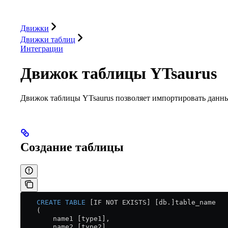
База данных
Решения
Интеграции
Ресурсы
Движки
Движки таблиц
Интеграции
Движок таблицы YTsaurus
Движок таблицы YTsaurus позволяет импортировать данные
Создание таблицы
    CREATE
 TABLE
 [IF NOT EXISTS] [db.]table_name
    (
        name1 [type1],
        name2 [type2], ...