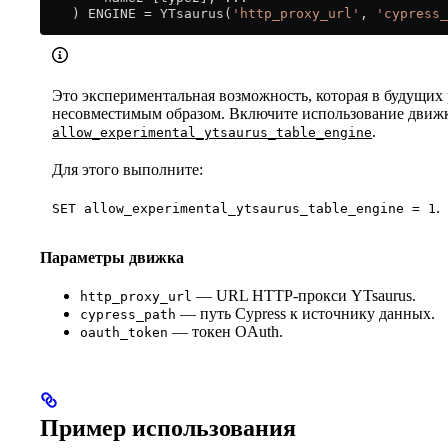
    ) ENGINE 
=
 YTsaurus(
'http_proxy_url'
, 
'cypress_
Это экспериментальная возможность, которая в будущих
несовместимым образом. Включите использование движ
.
allow_experimental_ytsaurus_table_engine
Для этого выполните:
.
SET allow_experimental_ytsaurus_table_engine = 1
Параметры движка
— URL HTTP-прокси YTsaurus.
http_proxy_url
— путь Cypress к источнику данных.
cypress_path
— токен OAuth.
oauth_token
Пример использования