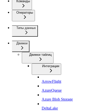
Команды
Операторы
Типы данных
Движки
Движки таблиц
Интеграции
ArrowFlight
AzureQueue
Azure Blob Storage
DeltaLake