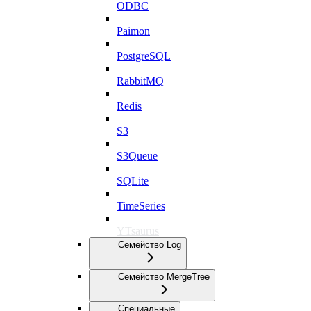
ODBC
Paimon
PostgreSQL
RabbitMQ
Redis
S3
S3Queue
SQLite
TimeSeries
YTsaurus
Семейство Log
Семейство MergeTree
Специальные