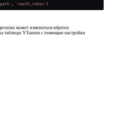
path'
, 
'oauth_token'
)
 релизах может измениться обратно
ка таблицы YTsaurus с помощью настройки