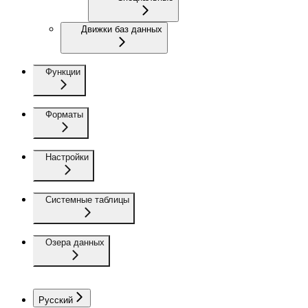
Движки баз данных
Функции
Форматы
Настройки
Системные таблицы
Озера данных
Русский