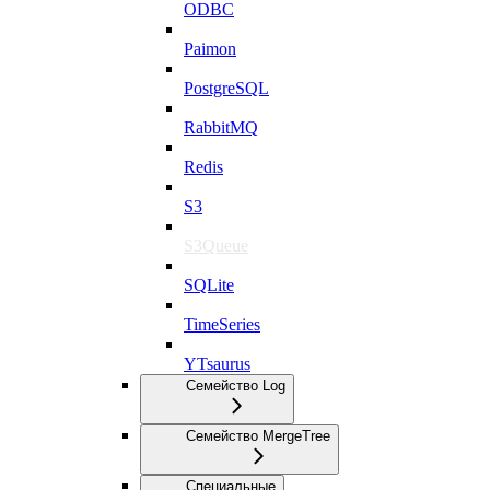
ODBC
Paimon
PostgreSQL
RabbitMQ
Redis
S3
S3Queue
SQLite
TimeSeries
YTsaurus
Семейство Log
Семейство MergeTree
Специальные