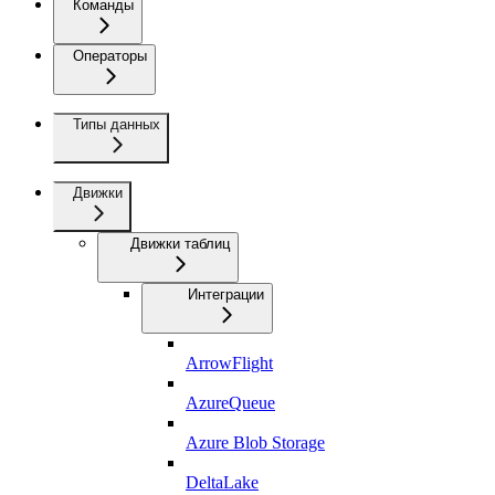
Команды
Операторы
Типы данных
Движки
Движки таблиц
Интеграции
ArrowFlight
AzureQueue
Azure Blob Storage
DeltaLake