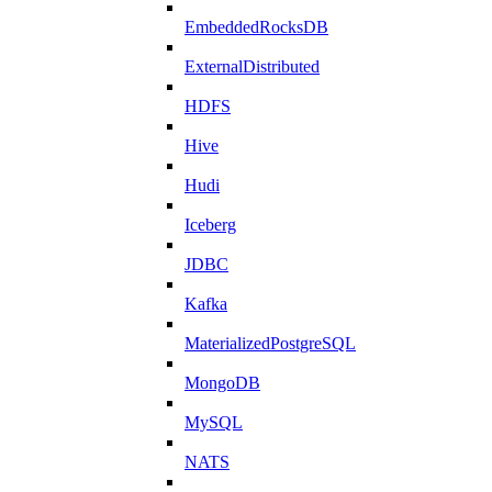
EmbeddedRocksDB
ExternalDistributed
HDFS
Hive
Hudi
Iceberg
JDBC
Kafka
MaterializedPostgreSQL
MongoDB
MySQL
NATS