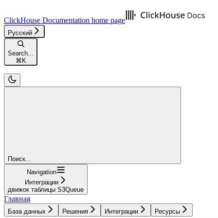
ClickHouse Documentation
home page
Русский
Search...
⌘
K
Поиск...
Navigation
Интеграции
движок таблицы S3Queue
Главная
База данных
Решения
Интеграции
Ресурсы