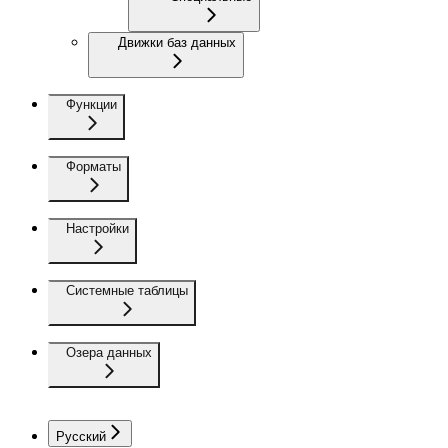
Движки баз данных
Функции
Форматы
Настройки
Системные таблицы
Озера данных
Русский