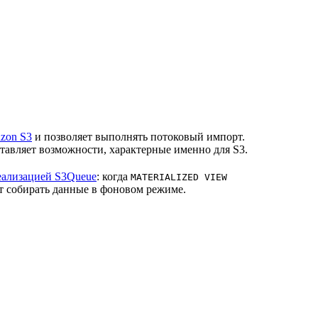
zon S3
и позволяет выполнять потоковый импорт.
ставляет возможности, характерные именно для S3.
еализацией S3Queue
: когда
MATERIALIZED VIEW
т собирать данные в фоновом режиме.