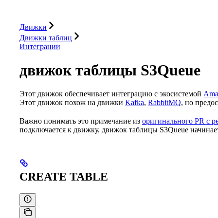
База данных
Решения
Интеграции
Ресурсы
Движки
Движки таблиц
Интеграции
движок таблицы S3Queue
Этот движок обеспечивает интеграцию с экосистемой
Ama
Этот движок похож на движки
Kafka
,
RabbitMQ
, но предо
Важно понимать это примечание из
оригинального PR с р
подключается к движку, движок таблицы S3Queue начинае
CREATE TABLE