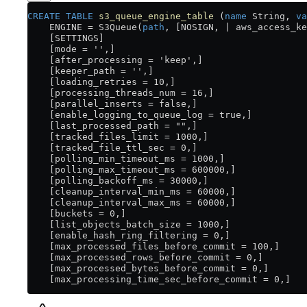
CREATE
 TABLE
 s3_queue_engine_table
 (
name
 String, 
va
    ENGINE 
=
 S3Queue(
path
, [NOSIGN, | aws_access_ke
    [SETTINGS]
    [mode = '',]
    [after_processing = 'keep',]
    [keeper_path = '',]
    [loading_retries = 10,]
    [processing_threads_num = 16,]
    [parallel_inserts = false,]
    [enable_logging_to_queue_log = true,]
    [last_processed_path = "",]
    [tracked_files_limit = 1000,]
    [tracked_file_ttl_sec = 0,]
    [polling_min_timeout_ms = 1000,]
    [polling_max_timeout_ms = 600000,]
    [polling_backoff_ms = 30000,]
    [cleanup_interval_min_ms = 60000,]
    [cleanup_interval_max_ms = 60000,]
    [buckets = 0,]
    [list_objects_batch_size = 1000,]
    [enable_hash_ring_filtering = 0,]
    [max_processed_files_before_commit = 100,]
    [max_processed_rows_before_commit = 0,]
    [max_processed_bytes_before_commit = 0,]
    [max_processing_time_sec_before_commit = 0,]