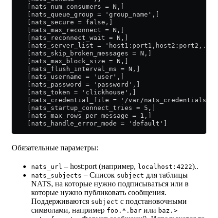
    [nats_num_consumers = N,]
    [nats_queue_group = 'group_name',]
    [nats_secure = false,]
    [nats_max_reconnect = N,]
    [nats_reconnect_wait = N,]
    [nats_server_list = 'host1:port1,host2:port2,...'
    [nats_skip_broken_messages = N,]
    [nats_max_block_size = N,]
    [nats_flush_interval_ms = N,]
    [nats_username = 'user',]
    [nats_password = 'password',]
    [nats_token = 'clickhouse',]
    [nats_credential_file = '/var/nats_credentials',]
    [nats_startup_connect_tries = 5,]
    [nats_max_rows_per_message = 1,]
    [nats_handle_error_mode = 'default']
Обязательные параметры:
– host:port (например,
)..
nats_url
localhost:4222
– Список
для таблицы
nats_subjects
subject
NATS, на которые нужно подписываться или в
которые нужно публиковать сообщения.
Поддерживаются
с подстановочными
subject
символами, например
или
foo.*.bar
baz.>