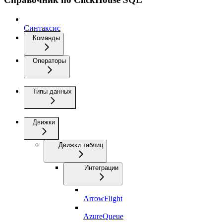
Синтаксис
Команды
Операторы
Типы данных
Движки
Движки таблиц
Интеграции
ArrowFlight
AzureQueue