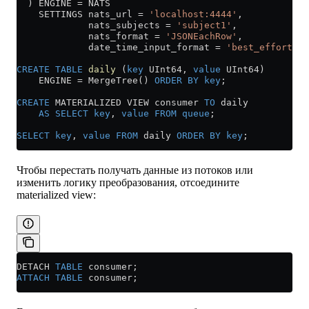
  ) ENGINE 
=
 NATS
    SETTINGS nats_url 
=
 'localhost:4444'
,
             nats_subjects 
=
 'subject1'
,
             nats_format 
=
 'JSONEachRow'
,
             date_time_input_format 
=
 'best_effort'
;
CREATE
 TABLE
 daily
 (
key
 UInt64, 
value
 UInt64)
    ENGINE 
=
 MergeTree() 
ORDER BY
 key
;
CREATE
 MATERIALIZED VIEW consumer 
TO
 daily
    AS
 SELECT
 key
, 
value
 FROM
 queue
;
SELECT
 key
, 
value
 FROM
 daily 
ORDER BY
 key
;
Чтобы перестать получать данные из потоков или
изменить логику преобразования, отсоедините
materialized view:
DETACH 
TABLE
 consumer;
ATTACH
 TABLE
 consumer;