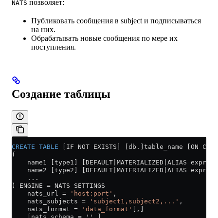
позволяет:
NATS
Публиковать сообщения в subject и подписываться
на них.
Обрабатывать новые сообщения по мере их
поступления.
Создание таблицы
CREATE
 TABLE
 [IF NOT EXISTS] [db.]table_name [ON CLUS
(
    name1 [type1] [DEFAULT|MATERIALIZED|ALIAS expr1],
    name2 [type2] [DEFAULT|MATERIALIZED|ALIAS expr2],
    ...
) ENGINE 
=
 NATS SETTINGS
    nats_url 
=
 'host:port'
,
    nats_subjects 
=
 'subject1,subject2,...'
,
    nats_format 
=
 'data_format'
[,]
    [nats_schema = '',]