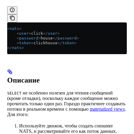
<
nats
>
    <
user
>
click
</
user
>
    <
password
>
house
</
password
>
    <
token
>
clickhouse
</
token
>
</
nats
>
Описание
не особенно полезен для чтения сообщений
SELECT
(кроме отладки), поскольку каждое сообщение можно
прочитать только один раз. Гораздо практичнее создавать
потоки в реальном времени с помощью
materialized views
.
Для этого:
Используйте движок, чтобы создать consumer
NATS, и рассматривайте его как поток данных.