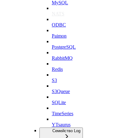
MySQL
NATS
ODBC
Paimon
PostgreSQL
RabbitMQ
Redis
S3
S3Queue
SQLite
TimeSeries
YTsaurus
Семейство Log