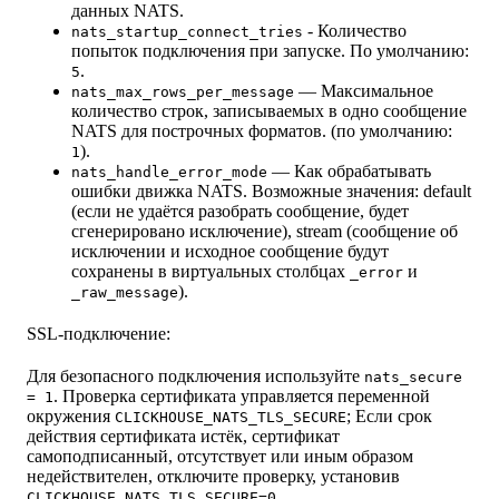
данных NATS.
- Количество
nats_startup_connect_tries
попыток подключения при запуске. По умолчанию:
.
5
— Максимальное
nats_max_rows_per_message
количество строк, записываемых в одно сообщение
NATS для построчных форматов. (по умолчанию:
).
1
— Как обрабатывать
nats_handle_error_mode
ошибки движка NATS. Возможные значения: default
(если не удаётся разобрать сообщение, будет
сгенерировано исключение), stream (сообщение об
исключении и исходное сообщение будут
сохранены в виртуальных столбцах
и
_error
).
_raw_message
SSL-подключение:
Для безопасного подключения используйте
nats_secure
. Проверка сертификата управляется переменной
= 1
окружения
; Если срок
CLICKHOUSE_NATS_TLS_SECURE
действия сертификата истёк, сертификат
самоподписанный, отсутствует или иным образом
недействителен, отключите проверку, установив
.
CLICKHOUSE_NATS_TLS_SECURE=0