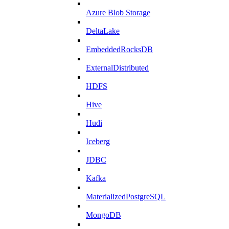
Azure Blob Storage
DeltaLake
EmbeddedRocksDB
ExternalDistributed
HDFS
Hive
Hudi
Iceberg
JDBC
Kafka
MaterializedPostgreSQL
MongoDB