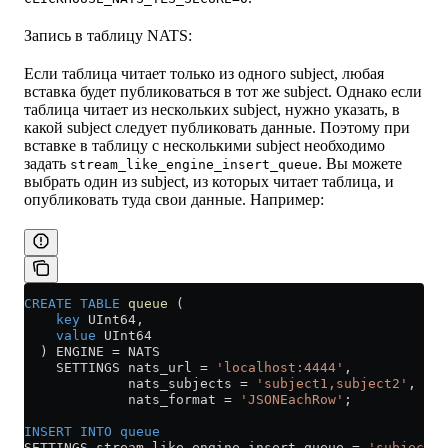
Запись в таблицу NATS:
Если таблица читает только из одного subject, любая
вставка будет публиковаться в тот же subject. Однако если
таблица читает из нескольких subject, нужно указать, в
какой subject следует публиковать данные. Поэтому при
вставке в таблицу с несколькими subject необходимо
задать
. Вы можете
stream_like_engine_insert_queue
выбрать один из subject, из которых читает таблица, и
опубликовать туда свои данные. Например:
CREATE
 TABLE
 queue
 (
    key
 UInt64,
    value
 UInt64
  ) ENGINE 
=
 NATS
    SETTINGS nats_url 
=
 'localhost:4444'
,
             nats_subjects 
=
 'subject1,subject2'
,
             nats_format 
=
 'JSONEachRow'
;
INSERT INTO
 queue
SETTINGS stream_like_engine_insert_queue 
=
 'subject2'