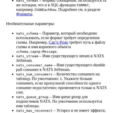
– Формат сообщений. Используется та
nats_format
же нотация, что и в SQL-функции
,
FORMAT
например
. Подробнее см. в разделе
JSONEachRow
Форматы
.
Необязательные параметры:
– Параметр, который необходимо
nats_schema
использовать, если формат требует определения
схемы. Например,
Cap’n Proto
требует путь к файлу
схемы и имя корневого объекта
.
schema.capnp:Message
– Имя существующего stream в NATS
nats_stream
JetStream.
– Имя существующего durable
nats_consumer_name
pull consumer в NATS JetStream.
– Количество consumers на
nats_num_consumers
таблицу. По умолчанию:
. Укажите больше
1
consumers, если пропускной способности одного
consumer недостаточно; применяется только к NATS
core.
– Имя queue group для
nats_queue_group
подписчиков NATS. По умолчанию используется
имя таблицы.
– Устарел и не имеет эффекта;
nats_max_reconnect