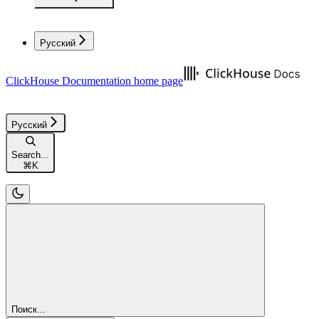
Русский
ClickHouse Documentation
home page
Русский
Search...
⌘
K
Поиск...