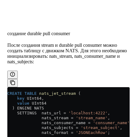
создание durable pull consumer
После создания stream и durable pull consumer можно
создать таблицу с движком NATS. Для этого необходимо
инициализировать: nats_stream, nats_consumer_name и
nats_subjects:
CREATE
 TABLE
 nats_jet_stream
 (
    key
 UInt64,
    value
 UInt64
  ) ENGINE NATS
    SETTINGS  nats_url 
=
 'localhost:4222'
,
              nats_stream 
=
 'stream_name'
,
              nats_consumer_name 
=
 'consumer_name'
,
              nats_subjects 
=
 'stream_subject'
,
              nats_format 
=
 'JSONEachRow'
;