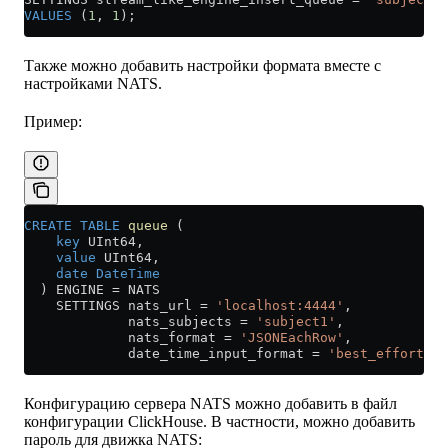
VALUES
 (
1
, 
1
);
Также можно добавить настройки формата вместе с
настройками NATS.
Пример:
CREATE
 TABLE
 queue
 (
    key
 UInt64,
    value
 UInt64,
    date
 DateTime
  ) ENGINE 
=
 NATS
    SETTINGS nats_url 
=
 'localhost:4444'
,
             nats_subjects 
=
 'subject1'
,
             nats_format 
=
 'JSONEachRow'
,
             date_time_input_format 
=
 'best_effort'
;
Конфигурацию сервера NATS можно добавить в файл
конфигурации ClickHouse. В частности, можно добавить
пароль для движка NATS: