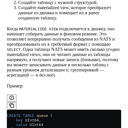
Создайте таблицу с нужной структурой.
Создайте materialized view, которое преобразует
данные из движка и помещает их в ранее
созданную таблицу.
Когда
подключается к движку, оно
MATERIALIZED VIEW
начинает собирать данные в фоновом режиме. Это
позволяет непрерывно получать сообщения из NATS и
преобразовывать их в требуемый формат с помощью
. Одна таблица NATS может иметь сколько угодно
SELECT
materialized views; они не читают данные из таблицы
напрямую, а получают новые записи (блоками), поэтому
вы можете записывать данные в несколько таблиц с
разным уровнем детализации (с группировкой —
агрегацией — и без неё).
Пример:
CREATE
 TABLE
 queue
 (
    key
 UInt64,
    value
 UInt64