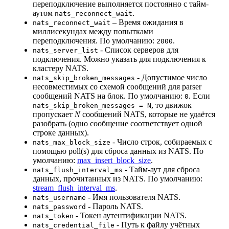
переподключение выполняется постоянно с тайм-
аутом
.
nats_reconnect_wait
– Время ожидания в
nats_reconnect_wait
миллисекундах между попытками
переподключения. По умолчанию:
.
2000
- Список серверов для
nats_server_list
подключения. Можно указать для подключения к
кластеру NATS.
- Допустимое число
nats_skip_broken_messages
несовместимых со схемой сообщений для parser
сообщений NATS на блок. По умолчанию:
. Если
0
, то движок
nats_skip_broken_messages = N
пропускает
N
сообщений NATS, которые не удаётся
разобрать (одно сообщение соответствует одной
строке данных).
- Число строк, собираемых с
nats_max_block_size
помощью poll(s) для сброса данных из NATS. По
умолчанию:
max_insert_block_size
.
- Тайм-аут для сброса
nats_flush_interval_ms
данных, прочитанных из NATS. По умолчанию:
stream_flush_interval_ms
.
- Имя пользователя NATS.
nats_username
- Пароль NATS.
nats_password
- Токен аутентификации NATS.
nats_token
- Путь к файлу учётных
nats_credential_file