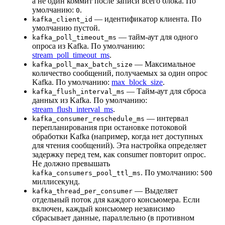
а не один коммит после записи всего блока. По
умолчанию:
.
0
— идентификатор клиента. По
kafka_client_id
умолчанию пустой.
— тайм-аут для одного
kafka_poll_timeout_ms
опроса из Kafka. По умолчанию:
stream_poll_timeout_ms
.
— Максимальное
kafka_poll_max_batch_size
количество сообщений, получаемых за один опрос
Kafka. По умолчанию:
max_block_size
.
— Тайм-аут для сброса
kafka_flush_interval_ms
данных из Kafka. По умолчанию:
stream_flush_interval_ms
.
— интервал
kafka_consumer_reschedule_ms
перепланирования при остановке потоковой
обработки Kafka (например, когда нет доступных
для чтения сообщений). Эта настройка определяет
задержку перед тем, как consumer повторит опрос.
Не должно превышать
. По умолчанию:
kafka_consumers_pool_ttl_ms
500
миллисекунд.
— Выделяет
kafka_thread_per_consumer
отдельный поток для каждого консьюмера. Если
включен, каждый консьюмер независимо
сбрасывает данные, параллельно (в противном