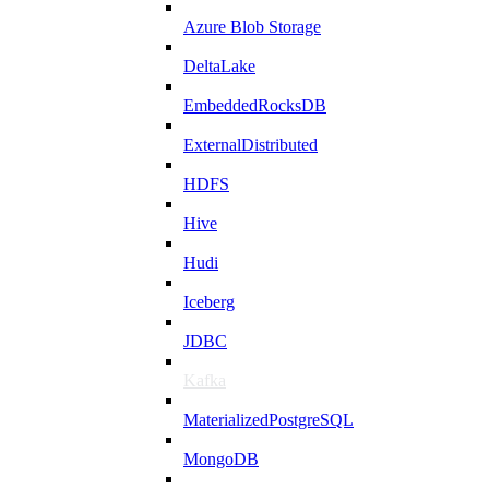
Azure Blob Storage
DeltaLake
EmbeddedRocksDB
ExternalDistributed
HDFS
Hive
Hudi
Iceberg
JDBC
Kafka
MaterializedPostgreSQL
MongoDB