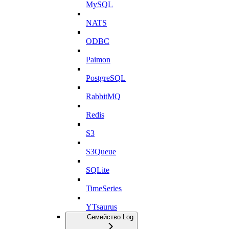
MySQL
NATS
ODBC
Paimon
PostgreSQL
RabbitMQ
Redis
S3
S3Queue
SQLite
TimeSeries
YTsaurus
Семейство Log