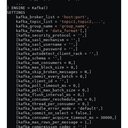
    ...
) ENGINE 
=
 Kafka()
SETTINGS
    kafka_broker_list 
=
 'host:port'
,
    kafka_topic_list 
=
 'topic1,topic2,...'
,
    kafka_group_name 
=
 'group_name'
,
    kafka_format 
=
 'data_format'
[,]
    [kafka_security_protocol = '',]
    [kafka_sasl_mechanism = '',]
    [kafka_sasl_username = '',]
    [kafka_sasl_password = '',]
    [kafka_autodetect_client_rack = '',]
    [kafka_schema = '',]
    [kafka_num_consumers = N,]
    [kafka_max_block_size = 0,]
    [kafka_skip_broken_messages = N,]
    [kafka_commit_every_batch = 0,]
    [kafka_client_id = '',]
    [kafka_poll_timeout_ms = 0,]
    [kafka_poll_max_batch_size = 0,]
    [kafka_flush_interval_ms = 0,]
    [kafka_consumer_reschedule_ms = 0,]
    [kafka_thread_per_consumer = 0,]
    [kafka_handle_error_mode = 'default',]
    [kafka_commit_on_select = false,]
    [kafka_consumer_acquire_timeout_ms = 30000,]
    [kafka_max_rows_per_message = 1,]
    [kafka_compression_codec = '',]