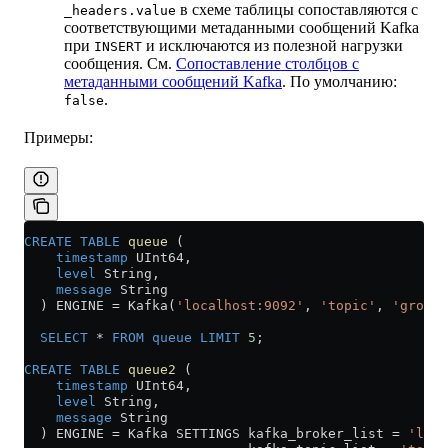
в схеме таблицы сопоставляются с
_headers.value
соответствующими метаданными сообщений Kafka
при
и исключаются из полезной нагрузки
INSERT
сообщения. См.
Сопоставление столбцов с
метаданными сообщений Kafka
. По умолчанию:
.
false
Примеры:
CREATE
 TABLE
 queue
 (
    timestamp
 UInt64,
    level
 String,
    message
 String
  ) ENGINE 
=
 Kafka(
'localhost:9092'
, 
'topic'
, 
'group1
  SELECT
 *
 FROM
 queue
 LIMIT
 5
;
CREATE
 TABLE
 queue2
 (
    timestamp
 UInt64,
    level
 String,
    message
 String
  ) ENGINE 
=
 Kafka SETTINGS kafka_broker_list 
=
 'loca