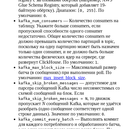
Glue Schema Registry, который добавляет 19-
байтную обёртку). Диапазон:
. По
[0, 255]
умолчанию:
.
0
— Количество consumers на
kafka_num_consumers
таблицу. Укажите больше consumers, если
пропускной способности одного consumer
недостаточно. Общее количество consumers не
должно превышать количество партиций в topic,
поскольку на одну партицию может быть назначен
только один consumer, и не должно быть больше
количества физических ядер на сервере, где
развернут ClickHouse. По умолчанию:
.
1
— Максимальный размер
kafka_max_block_size
батча (в сообщениях) при выполнении poll. По
умолчанию:
max_insert_block_size
.
— допустимое для
kafka_skip_broken_messages
парсера сообщений Kafka число несовместимых со
схемой сообщений на блок. Если
, то движок
kafka_skip_broken_messages = N
пропускает
N
сообщений Kafka, которые не удаётся
разобрать (одно сообщение соответствует одной
строке данных). Значение по умолчанию:
.
0
— Выполнять коммит
kafka_commit_every_batch
для каждого потреблённого и обработанного батча,