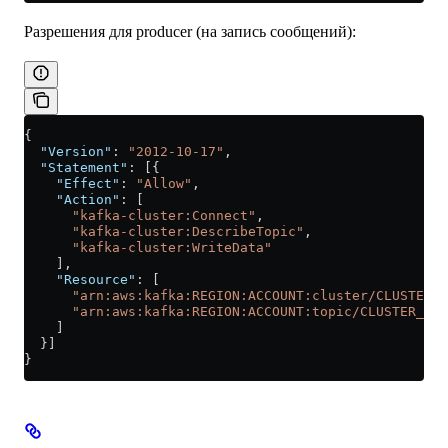
Разрешения для producer (на запись сообщений):
{
  "Version"
: 
"2012-10-17"
,
  "Statement"
: [{
    "Effect"
: 
"Allow"
,
    "Action"
: [
      "kafka-cluster:Connect"
,
      "kafka-cluster:DescribeTopic"
,
      "kafka-cluster:WriteData"
    ],
    "Resource"
: [
      "arn:aws:kafka:REGION:ACCOUNT:cluster/CLUSTER_N
      "arn:aws:kafka:REGION:ACCOUNT:topic/CLUSTER_NAM
    ]
  }]
}