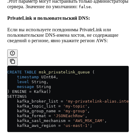
Этот параметр могут настраивать только администраторы
сервера. Значение по умолчанию:
.
false
PrivateLink и пользовательский DNS:
Если вы используете псевдонимы PrivateLink или
пользовательские DNS-имена хостов, не содержащие
сведений о регионе, явно укажите регион AWS:
CREATE
 TABLE
 msk_privatelink_queue
 (
    timestamp
 UInt64,
    level
 String,
    message
 String
) ENGINE 
=
 Kafka()
SETTINGS
    kafka_broker_list 
=
 'my-privatelink-alias.interna
    kafka_topic_list 
=
 'my-topic'
,
    kafka_group_name 
=
 'my-group'
,
    kafka_format 
=
 'JSONEachRow'
,
    kafka_sasl_mechanism 
=
 'AWS_MSK_IAM'
,
    kafka_aws_region 
=
 'us-east-1'
;