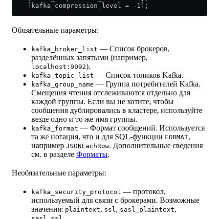
    [kafka_compression_level = -1];
Обязательные параметры:
— Список брокеров,
kafka_broker_list
разделённых запятыми (например,
).
localhost:9092
— Список топиков Kafka.
kafka_topic_list
— Группа потребителей Kafka.
kafka_group_name
Смещения чтения отслеживаются отдельно для
каждой группы. Если вы не хотите, чтобы
сообщения дублировались в кластере, используйте
везде одно и то же имя группы.
— Формат сообщений. Используется
kafka_format
та же нотация, что и для SQL-функции
,
FORMAT
например
. Дополнительные сведения
JSONEachRow
см. в разделе
Форматы
.
Необязательные параметры:
— протокол,
kafka_security_protocol
используемый для связи с брокерами. Возможные
значения:
,
,
,
plaintext
ssl
sasl_plaintext
.
sasl_ssl