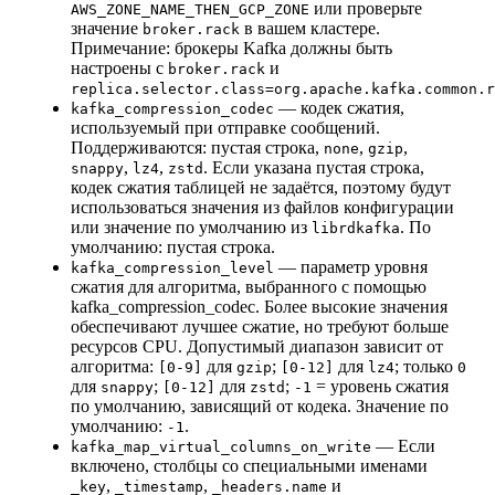
или проверьте
AWS_ZONE_NAME_THEN_GCP_ZONE
значение
в вашем кластере.
broker.rack
Примечание: брокеры Kafka должны быть
настроены с
и
broker.rack
replica.selector.class=org.apache.kafka.common.r
— кодек сжатия,
kafka_compression_codec
используемый при отправке сообщений.
Поддерживаются: пустая строка,
,
,
none
gzip
,
,
. Если указана пустая строка,
snappy
lz4
zstd
кодек сжатия таблицей не задаётся, поэтому будут
использоваться значения из файлов конфигурации
или значение по умолчанию из
. По
librdkafka
умолчанию: пустая строка.
— параметр уровня
kafka_compression_level
сжатия для алгоритма, выбранного с помощью
kafka_compression_codec. Более высокие значения
обеспечивают лучшее сжатие, но требуют больше
ресурсов CPU. Допустимый диапазон зависит от
алгоритма:
для
;
для
; только
[0-9]
gzip
[0-12]
lz4
0
для
;
для
;
= уровень сжатия
snappy
[0-12]
zstd
-1
по умолчанию, зависящий от кодека. Значение по
умолчанию:
.
-1
— Если
kafka_map_virtual_columns_on_write
включено, столбцы со специальными именами
,
,
и
_key
_timestamp
_headers.name