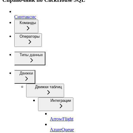
Синтаксис
Команды
Операторы
Типы данных
Движки
Движки таблиц
Интеграции
ArrowFlight
AzureQueue