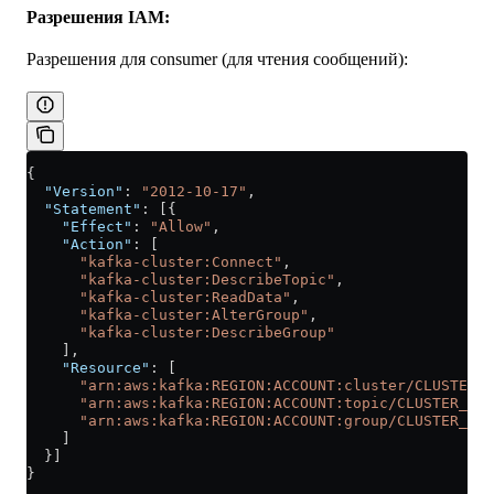
Разрешения IAM:
Разрешения для consumer (для чтения сообщений):
{
  "Version"
: 
"2012-10-17"
,
  "Statement"
: [{
    "Effect"
: 
"Allow"
,
    "Action"
: [
      "kafka-cluster:Connect"
,
      "kafka-cluster:DescribeTopic"
,
      "kafka-cluster:ReadData"
,
      "kafka-cluster:AlterGroup"
,
      "kafka-cluster:DescribeGroup"
    ],
    "Resource"
: [
      "arn:aws:kafka:REGION:ACCOUNT:cluster/CLUSTER_N
      "arn:aws:kafka:REGION:ACCOUNT:topic/CLUSTER_NAM
      "arn:aws:kafka:REGION:ACCOUNT:group/CLUSTER_NAM
    ]
  }]
}