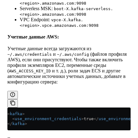
<region>.amazonaws.com:9098
Serverless MSK:
boot-X.kafka-serverless.
<region>.amazonaws.com:9098
VPC Endpoint:
vpce-X.kafka.
<region>.vpce.amazonaws.com:9098
Учетные данные AWS:
Учетные данные всегда загружаются из
и
(файлов профиля
~/.aws/credentials
~/.aws/config
AWS), если они присутствуют. Чтобы также включить
профили экземпляров EC2, переменные среды
(
и т. д.), роли задач ECS и другие
AWS_ACCESS_KEY_ID
автоматические источники учетных данных, добавьте в
конфигурацию сервера:
<
kafka
>
  <
use_environment_credentials
>
true
</
use_environment_
</
kafka
>