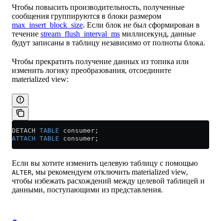
Чтобы повысить производительность, полученные
сообщения группируются в блоки размером
max_insert_block_size
. Если блок не был сформирован в
течение
stream_flush_interval_ms
миллисекунд, данные
будут записаны в таблицу независимо от полноты блока.
Чтобы прекратить получение данных из топика или
изменить логику преобразования, отсоедините
materialized view:
DETACH 
TABLE
 consumer;
ATTACH
 TABLE
 consumer;
Если вы хотите изменить целевую таблицу с помощью
, мы рекомендуем отключить materialized view,
ALTER
чтобы избежать расхождений между целевой таблицей и
данными, поступающими из представления.