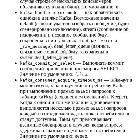
случае строки от нескольких консьюмеров
объединяются в один блок). По умолчанию:
.
0
— как обрабатывать
kafka_handle_error_mode
ошибки в движке Kafka. Возможные значения:
default (если не удастся разобрать сообщение, будет
сгенерировано исключение), stream (сообщение об
исключении и исходное сообщение будут
сохранены в виртуальных столбцах
и
_error
), dead_letter_queue (данные,
_raw_message
связанные с ошибкой, будут сохранены в
system.dead_letter_queue).
— Выполнять коммит
kafka_commit_on_select
сообщений при выполнении запроса SELECT.
Значение по умолчанию:
.
false
— тайм-аут в
kafka_consumer_acquire_timeout_ms
миллисекундах на получение потребителя Kafka
при выполнении прямых
-запросов к
SELECT
таблице
(с хранением смещений в Keeper).
Kafka2
Когда к одной и той же таблице одновременно
выполняются несколько прямых
-запросов,
SELECT
каждый из них должен ждать, пока потребители не
станут доступны. Тайм-аут предотвращает
взаимные блокировки в случаях, когда запросы
удерживают разные подмножества потребителей.
Значение по умолчанию:
.
30000