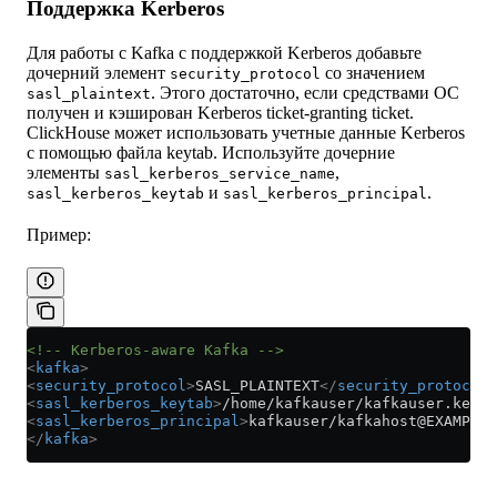
Поддержка Kerberos
Для работы с Kafka с поддержкой Kerberos добавьте
дочерний элемент
со значением
security_protocol
. Этого достаточно, если средствами ОС
sasl_plaintext
получен и кэширован Kerberos ticket-granting ticket.
ClickHouse может использовать учетные данные Kerberos
с помощью файла keytab. Используйте дочерние
элементы
,
sasl_kerberos_service_name
и
.
sasl_kerberos_keytab
sasl_kerberos_principal
Пример:
<!-- Kerberos-aware Kafka -->
<
kafka
>
<
security_protocol
>
SASL_PLAINTEXT
</
security_protocol
>
<
sasl_kerberos_keytab
>
/home/kafkauser/kafkauser.keyta
<
sasl_kerberos_principal
>
kafkauser/kafkahost@EXAMPLE.
</
kafka
>