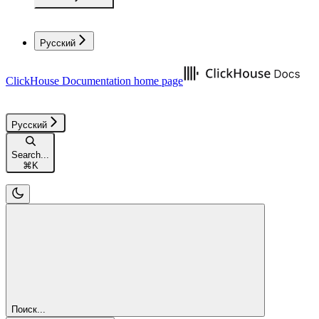
Русский
ClickHouse Documentation
home page
Русский
Search...
⌘
K
Поиск...