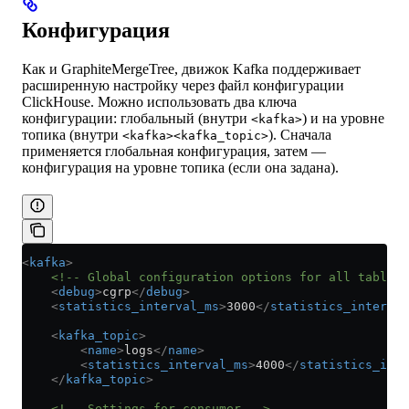
Конфигурация
Как и GraphiteMergeTree, движок Kafka поддерживает
расширенную настройку через файл конфигурации
ClickHouse. Можно использовать два ключа
конфигурации: глобальный (внутри
) и на уровне
<kafka>
топика (внутри
). Сначала
<kafka><kafka_topic>
применяется глобальная конфигурация, затем —
конфигурация на уровне топика (если она задана).
<
kafka
>
    <!-- Global configuration options for all tables 
    <
debug
>
cgrp
</
debug
>
    <
statistics_interval_ms
>
3000
</
statistics_interval
    <
kafka_topic
>
        <
name
>
logs
</
name
>
        <
statistics_interval_ms
>
4000
</
statistics_int
    </
kafka_topic
>
    <!-- Settings for consumer -->