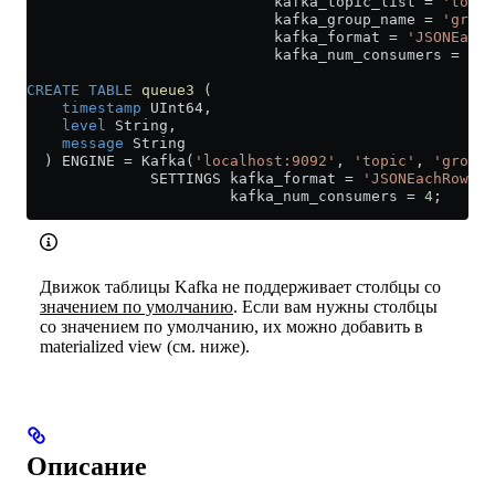
                            kafka_topic_list 
=
 'topic
                            kafka_group_name 
=
 'group
                            kafka_format 
=
 'JSONEachR
                            kafka_num_consumers 
=
 4
;
CREATE
 TABLE
 queue3
 (
    timestamp
 UInt64,
    level
 String,
    message
 String
  ) ENGINE 
=
 Kafka(
'localhost:9092'
, 
'topic'
, 
'group1
              SETTINGS kafka_format 
=
 'JSONEachRow'
,
                       kafka_num_consumers 
=
 4
;
Движок таблицы Kafka не поддерживает столбцы со
значением по умолчанию
. Если вам нужны столбцы
со значением по умолчанию, их можно добавить в
materialized view (см. ниже).
Описание