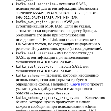
- механизм SASL,
kafka_sasl_mechanism
используемый для аутентификации. Возможные
значения:
,
,
,
GSSAPI
PLAIN
SCRAM-SHA-256
SCRAM-
,
,
.
SHA-512
OAUTHBEARER
AWS_MSK_IAM
- регион AWS для
kafka_aws_region
аутентификации MSK IAM. Если не указан,
автоматически определяется по адресу брокера.
Указывайте его явно при использовании
псевдонимов PrivateLink или пользовательских
DNS-имен хостов, не содержащих информации о
регионе. По умолчанию: пусто (автоопределение).
- имя пользователя для
kafka_sasl_username
SASL-аутентификации при использовании
механизмов
и
.
PLAIN
SASL-SCRAM-..
— пароль SASL для
kafka_sasl_password
механизмов
и
.
PLAIN
SASL-SCRAM-..
— параметр, который необходимо
kafka_schema
использовать, если для формата требуется
определение схемы. Например,
Cap’n Proto
требует
указать путь к файлу схемы и имя корневого
объекта
.
schema.capnp:Message
— Количество
kafka_schema_registry_skip_bytes
байтов, которое нужно пропустить в начале
каждого сообщения при использовании schema
registry с заголовками обёртки (например, AWS