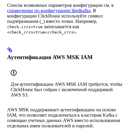
Список возможных параметров конфигурации см. в
справочнике по конфигурации librdkafka
. В
конфигурации ClickHouse используйте символ
подчёркивания (
) вместо точки. Например,
_
записывается как
check.crcs=true
.
<check_crcs>true</check_crcs>
Аутентификация AWS MSK IAM
Для аутентификации AWS MSK IAM требуется, чтобы
ClickHouse был собран с включенной поддержкой
AWS S3.
AWS MSK поддерживает аутентификацию на основе
IAM, что позволяет подключаться к кластерам Kafka с
помощью учетных данных AWS вместо использования
отдельных имен пользователей и паролей.