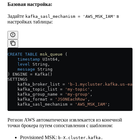
Базовая настройка:
Задайте
в
kafka_sasl_mechanism = 'AWS_MSK_IAM'
настройках таблицы:
CREATE
 TABLE
 msk_queue
 (
    timestamp
 UInt64,
    level
 String,
    message
 String
) ENGINE 
=
 Kafka()
SETTINGS
    kafka_broker_list 
=
 'b-1.mycluster.kafka.us-east-
    kafka_topic_list 
=
 'my-topic'
,
    kafka_group_name 
=
 'my-group'
,
    kafka_format 
=
 'JSONEachRow'
,
    kafka_sasl_mechanism 
=
 'AWS_MSK_IAM'
;
Регион AWS автоматически извлекается из конечной
точки брокера путем сопоставления с шаблоном:
Provisioned MSK:
b-X.cluster.kafka.