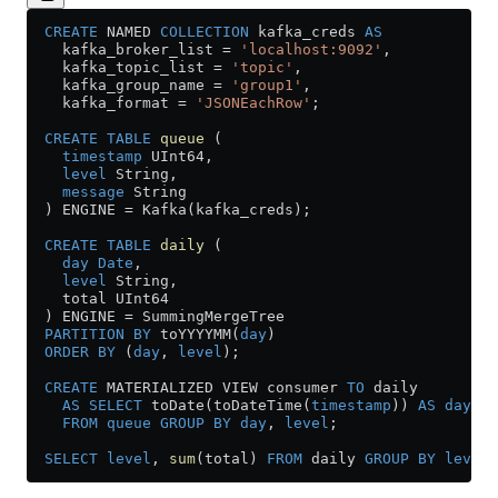
  CREATE
 NAMED 
COLLECTION
 kafka_creds 
AS
    kafka_broker_list 
=
 'localhost:9092'
,
    kafka_topic_list 
=
 'topic'
,
    kafka_group_name 
=
 'group1'
,
    kafka_format 
=
 'JSONEachRow'
;
  CREATE
 TABLE
 queue
 (
    timestamp
 UInt64,
    level
 String,
    message
 String
  ) ENGINE 
=
 Kafka(kafka_creds);
  CREATE
 TABLE
 daily
 (
    day
 Date
,
    level
 String,
    total UInt64
  ) ENGINE 
=
 SummingMergeTree
  PARTITION
 BY
 toYYYYMM(
day
)
  ORDER BY
 (
day
, 
level
);
  CREATE
 MATERIALIZED VIEW consumer 
TO
 daily
    AS
 SELECT
 toDate(toDateTime(
timestamp
)) 
AS
 day
, 
l
    FROM
 queue
 GROUP BY
 day
, 
level
;
  SELECT
 level
, 
sum
(total) 
FROM
 daily 
GROUP BY
 level
;