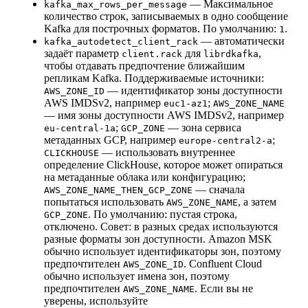
— Максимальное
kafka_max_rows_per_message
количество строк, записываемых в одно сообщение
Kafka для построчных форматов. По умолчанию:
.
1
— автоматически
kafka_autodetect_client_rack
задаёт параметр
для
,
client.rack
librdkafka
чтобы отдавать предпочтение ближайшим
репликам Kafka. Поддерживаемые источники:
— идентификатор зоны доступности
AWS_ZONE_ID
AWS IMDSv2, например
;
euc1-az1
AWS_ZONE_NAME
— имя зоны доступности AWS IMDSv2, например
;
— зона сервиса
eu-central-1a
GCP_ZONE
метаданных GCP, например
;
europe-central2-a
— использовать внутреннее
CLICKHOUSE
определение ClickHouse, которое может опираться
на метаданные облака или конфигурацию;
— сначала
AWS_ZONE_NAME_THEN_GCP_ZONE
попытаться использовать
, а затем
AWS_ZONE_NAME
. По умолчанию: пустая строка,
GCP_ZONE
отключено. Совет: в разных средах используются
разные форматы зон доступности. Amazon MSK
обычно использует идентификаторы зон, поэтому
предпочтителен
. Confluent Cloud
AWS_ZONE_ID
обычно использует имена зон, поэтому
предпочтителен
. Если вы не
AWS_ZONE_NAME
уверены, используйте