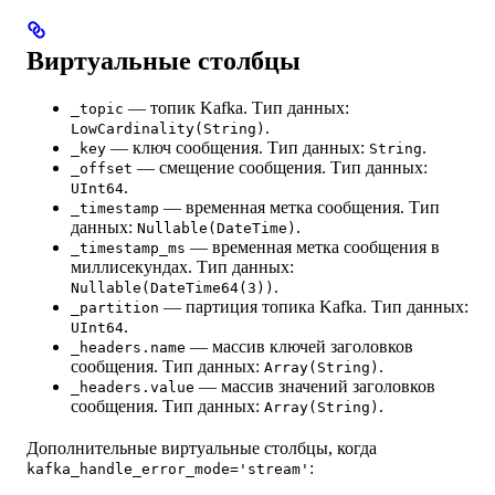
Виртуальные столбцы
— топик Kafka. Тип данных:
_topic
.
LowCardinality(String)
— ключ сообщения. Тип данных:
.
_key
String
— смещение сообщения. Тип данных:
_offset
.
UInt64
— временная метка сообщения. Тип
_timestamp
данных:
.
Nullable(DateTime)
— временная метка сообщения в
_timestamp_ms
миллисекундах. Тип данных:
.
Nullable(DateTime64(3))
— партиция топика Kafka. Тип данных:
_partition
.
UInt64
— массив ключей заголовков
_headers.name
сообщения. Тип данных:
.
Array(String)
— массив значений заголовков
_headers.value
сообщения. Тип данных:
.
Array(String)
Дополнительные виртуальные столбцы, когда
:
kafka_handle_error_mode='stream'