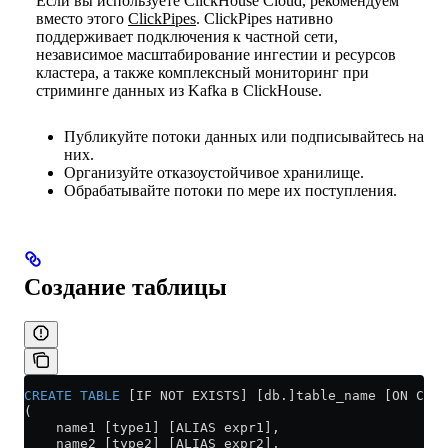
Если вы используете ClickHouse Cloud, рекомендуем
вместо этого
ClickPipes
. ClickPipes нативно
поддерживает подключения к частной сети,
независимое масштабирование ингестии и ресурсов
кластера, а также комплексный мониторинг при
стриминге данных из Kafka в ClickHouse.
Публикуйте потоки данных или подписывайтесь на
них.
Организуйте отказоустойчивое хранилище.
Обрабатывайте потоки по мере их поступления.
Создание таблицы
CREATE
 TABLE
 [IF NOT EXISTS] [db.]table_name [ON CLUS
(
    name1 [type1] [ALIAS expr1],
    name2 [type2] [ALIAS expr2],