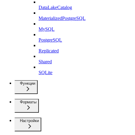
DataLakeCatalog
MaterializedPostgreSQL
MySQL
PostgreSQL
Replicated
Shared
SQLite
Функции
Форматы
Настройки