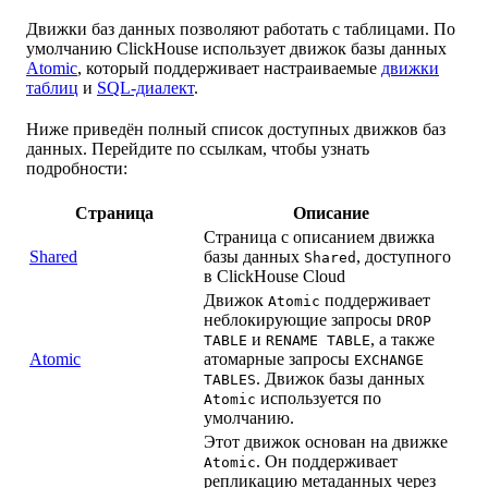
Движки баз данных позволяют работать с таблицами. По
умолчанию ClickHouse использует движок базы данных
Atomic
, который поддерживает настраиваемые
движки
таблиц
и
SQL-диалект
.
Ниже приведён полный список доступных движков баз
данных. Перейдите по ссылкам, чтобы узнать
подробности:
Страница
Описание
Страница с описанием движка
Shared
базы данных
, доступного
Shared
в ClickHouse Cloud
Движок
поддерживает
Atomic
неблокирующие запросы
DROP
и
, а также
TABLE
RENAME TABLE
Atomic
атомарные запросы
EXCHANGE
. Движок базы данных
TABLES
используется по
Atomic
умолчанию.
Этот движок основан на движке
. Он поддерживает
Atomic
репликацию метаданных через