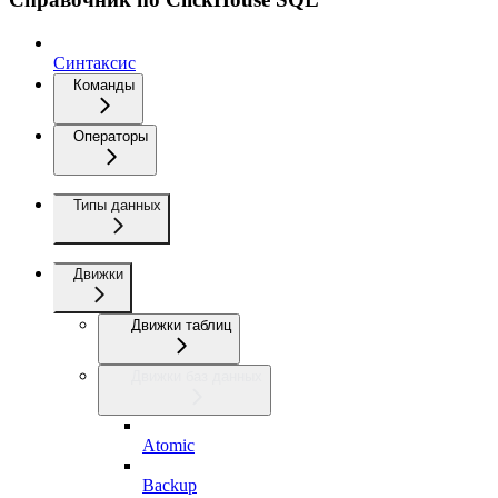
Синтаксис
Команды
Операторы
Типы данных
Движки
Движки таблиц
Движки баз данных
Atomic
Backup