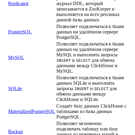
Replicated
журнал DDL, который
записывается в ZooKeeper и
выполняется на всех репликах
данной базы данных.
Позволяет подключаться к базам
PostgreSQL
данных на удалённом сервере
PostgreSQL.
Позволяет подключаться к базам
данных на удалённом сервере
MySQL и выполнять запросы
MySQL
и
для обмена
INSERT
SELECT
данными между ClickHouse и
MySQL.
Позволяет подключаться к базам
данных SQLite и выполнять
SQLite
запросы
и
для
INSERT
SELECT
обмена данными между
ClickHouse и SQLite.
Создаёт базу данных ClickHouse с
MaterializedPostgreSQL
таблицами из базы данных
PostgreSQL.
Позволяет мгновенно
подключать таблицу или базу
Backup
данных из резервных копий в