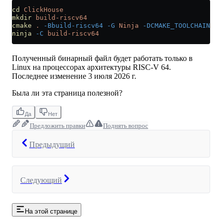
cd
 ClickHouse
mkdir
 build-riscv64
cmake
 .
 -Bbuild-riscv64
 -G
 Ninja
 -DCMAKE_TOOLCHAIN_FI
ninja
 -C
 build-riscv64
Полученный бинарный файл будет работать только в
Linux на процессорах архитектуры RISC-V 64.
Последнее изменение
3 июля 2026 г.
Была ли эта страница полезной?
Да
Нет
Предложить правки
Поднять вопрос
Предыдущий
Следующий
На этой странице