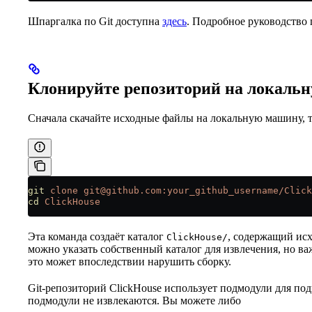
Шпаргалка по Git доступна
здесь
. Подробное руководство 
Клонируйте репозиторий на локаль
Сначала скачайте исходные файлы на локальную машину, т
git
 clone
 git@github.com:your_github_username/Click
cd
 ClickHouse
Эта команда создаёт каталог
, содержащий ис
ClickHouse/
можно указать собственный каталог для извлечения, но важ
это может впоследствии нарушить сборку.
Git-репозиторий ClickHouse использует подмодули для п
подмодули не извлекаются. Вы можете либо