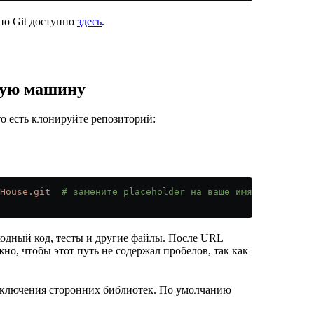
по Git доступно
здесь
.
ную машину
о есть клонируйте репозиторий:
House.git
  # замените placeholder на ваше имя пользовате
ходный код, тесты и другие файлы. После URL
но, чтобы этот путь не содержал пробелов, так как
одключения сторонних библиотек. По умолчанию