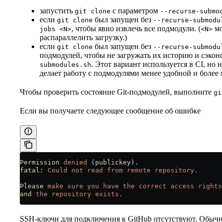
запустить
с параметром
git clone
--recurse-submo
если
был запущен без
git clone
--recurse-submodu
, чтобы явно извлечь все подмодули. (
мо
jobs <N>
<N>
распараллелить загрузку.)
если
был запущен без
git clone
--recurse-submodu
подмодулей, чтобы не загружать их историю и сэко
. Этот вариант используется в CI, но 
submodules.sh
делает работу с подмодулями менее удобной и более
Чтобы проверить состояние Git-подмодулей, выполните
gi
Если вы получаете следующее сообщение об ошибке
Permission
 denied
 (publickey).
fatal:
 Could
 not
 read
 from
 remote
 repository.
Please
 make
 sure
 you
 have
 the
 correct
 access
 rights
and
 the
 repository
 exists.
SSH-ключи для подключения к GitHub отсутствуют. Обычн