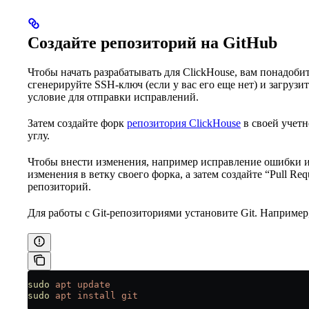
Создайте репозиторий на GitHub
Чтобы начать разрабатывать для ClickHouse, вам понадоби
сгенерируйте SSH-ключ (если у вас его еще нет) и загрузи
условие для отправки исправлений.
Затем создайте форк
репозитория ClickHouse
в своей учетн
углу.
Чтобы внести изменения, например исправление ошибки и
изменения в ветку своего форка, а затем создайте “Pull R
репозиторий.
Для работы с Git-репозиториями установите Git. Например
sudo
 apt
 update
sudo
 apt
 install
 git