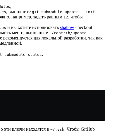
,
dules
, выполните
les
git submodule update --init --
жно, например, задать равным
, чтобы
12
и вы хотите использовать
shallow
checkout
les
номить место, выполните
./contrib/update-
не рекомендуется для локальной разработки, так как
 медленной.
.
t submodule status
о эти ключи находятся в
. Чтобы GitHub
~/.ssh