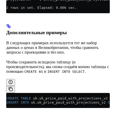
2 rows in set. Elapsed: 0.006 sec.
Дополнительные примеры
В следующих примерах используется тот же набор
данных о ценах в Великобритании, чтобы сравнить
запросы с проекциями и без них.
Чтобы сохранить исходную таблицу (и
производительность), мы снова создаём копию таблицы с
помощью
и
.
CREATE AS
INSERT INTO SELECT
CREATE
 TABLE
 uk
.uk_price_paid_with_projections_v2 
AS
 
INSERT INTO
 uk
.
uk_price_paid_with_projections_v2
 SELE