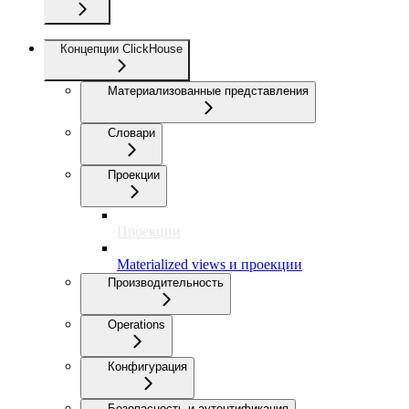
Концепции ClickHouse
Материализованные представления
Словари
Проекции
Проекции
Materialized views и проекции
Производительность
Operations
Конфигурация
Безопасность и аутентификация