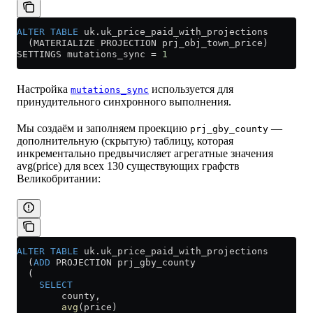
ALTER
 TABLE
 uk
.
uk_price_paid_with_projections
  (MATERIALIZE PROJECTION prj_obj_town_price)
SETTINGS mutations_sync 
=
 1
Настройка
используется для
mutations_sync
принудительного синхронного выполнения.
Мы создаём и заполняем проекцию
—
prj_gby_county
дополнительную (скрытую) таблицу, которая
инкрементально предвычисляет агрегатные значения
avg(price) для всех 130 существующих графств
Великобритании:
ALTER
 TABLE
 uk
.
uk_price_paid_with_projections
  (
ADD
 PROJECTION prj_gby_county
  (
    SELECT
        county,
        avg
(price)