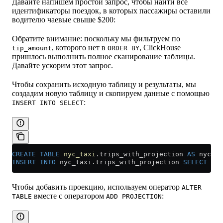
Давайте напишем простой запрос, чтобы найти все
идентификаторы поездок, в которых пассажиры оставили
водителю чаевые свыше $200:
Обратите внимание: поскольку мы фильтруем по
, которого нет в
, ClickHouse
tip_amount
ORDER BY
пришлось выполнить полное сканирование таблицы.
Давайте ускорим этот запрос.
Чтобы сохранить исходную таблицу и результаты, мы
создадим новую таблицу и скопируем данные с помощью
:
INSERT INTO SELECT
CREATE
 TABLE
 nyc_taxi
.trips_with_projection 
AS
 nyc_ta
INSERT INTO
 nyc_taxi
.
trips_with_projection
 SELECT
 *
 F
Чтобы добавить проекцию, используем оператор
ALTER
вместе с оператором
:
TABLE
ADD PROJECTION