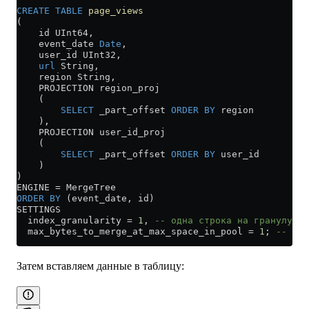
CREATE
 TABLE
 page_views
(
    id UInt64,
    event_date 
Date
,
    user_id UInt32,
    url
 String,
    region String,
    PROJECTION region_proj
    (
        SELECT
 _part_offset 
ORDER BY
 region
    ),
    PROJECTION user_id_proj
    (
        SELECT
 _part_offset 
ORDER BY
 user_id
    )
)
ENGINE 
=
 MergeTree
ORDER BY
 (event_date, id)
SETTINGS
  index_granularity 
=
 1
, 
-- одна строка на гранулу
  max_bytes_to_merge_at_max_space_in_pool 
=
 1
; 
-- отк
Затем вставляем данные в таблицу: