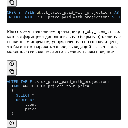
CREATE
 TABLE
 uk
.uk_price_paid_with_projections 
AS
 uk_
INSERT INTO
 uk
.
uk_price_paid_with_projections
 SELECT
 
Мы создаем и заполняем проекцию
,
prj_oby_town_price
которая формирует дополнительную (скрытую) таблицу с
первичным индексом, упорядоченную по городу и цене,
чтобы оптимизировать запрос, выводящий графства для
указанного города по самым высоким ценам покупки:
ALTER
 TABLE
 uk
.
uk_price_paid_with_projections
  (
ADD
 PROJECTION prj_obj_town_price
  (
    SELECT
 *
    ORDER BY
        town,
        price
  ))