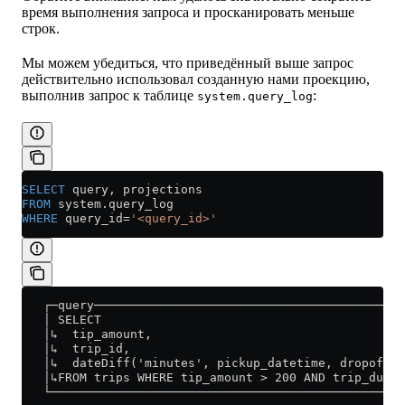
время выполнения запроса и просканировать меньше
строк.
Мы можем убедиться, что приведённый выше запрос
действительно использовал созданную нами проекцию,
выполнив запрос к таблице
:
system.query_log
SELECT
 query, projections 
FROM
 system
.
query_log
WHERE
 query_id
=
'<query_id>'
   ┌─query───────────────────────────────────────────
   │ SELECT                                          
   │↳  tip_amount,                                   
   │↳  trip_id,                                      
   │↳  dateDiff('minutes', pickup_datetime, dropoff_d
   │↳FROM trips WHERE tip_amount > 200 AND trip_durat
   └─────────────────────────────────────────────────