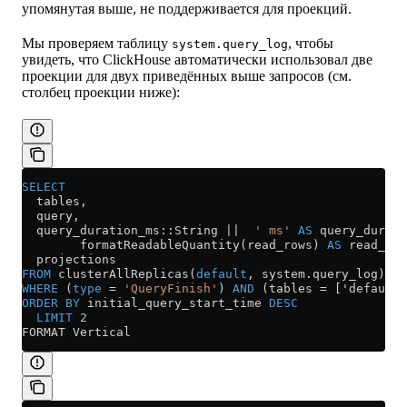
упомянутая выше, не поддерживается для проекций.
Мы проверяем таблицу
, чтобы
system.query_log
увидеть, что ClickHouse автоматически использовал две
проекции для двух приведённых выше запросов (см.
столбец проекции ниже):
SELECT
  tables,
  query,
  query_duration_ms::String 
||
  ' ms'
 AS
 query_durati
        formatReadableQuantity(read_rows) 
AS
 read_row
  projections
FROM
 clusterAllReplicas(
default
, 
system
.
query_log
)
WHERE
 (
type
 =
 'QueryFinish'
) 
AND
 (tables 
=
 ['default.
ORDER BY
 initial_query_start_time 
DESC
  LIMIT
 2
FORMAT Vertical