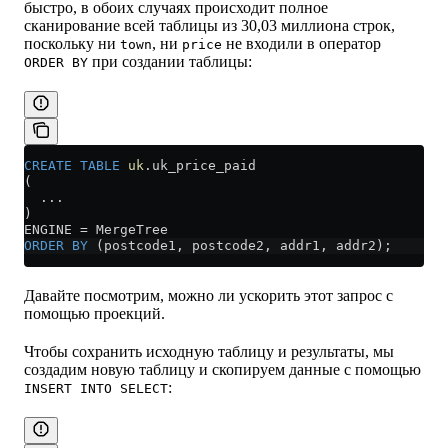
быстро, в обоих случаях происходит полное
сканирование всей таблицы из 30,03 миллиона строк,
поскольку ни
, ни
не входили в оператор
town
price
при создании таблицы:
ORDER BY
CREATE
 TABLE
 uk
.uk_price_paid
(
  ...
)
ENGINE 
=
 MergeTree
ORDER BY
 (postcode1, postcode2, addr1, addr2);
Давайте посмотрим, можно ли ускорить этот запрос с
помощью проекций.
Чтобы сохранить исходную таблицу и результаты, мы
создадим новую таблицу и скопируем данные с помощью
:
INSERT INTO SELECT