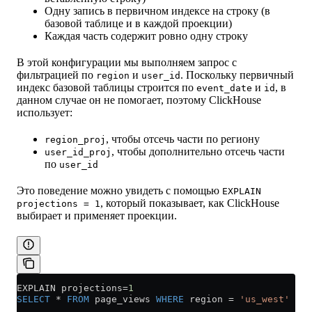
Одну запись в первичном индексе на строку (в
базовой таблице и в каждой проекции)
Каждая часть содержит ровно одну строку
В этой конфигурации мы выполняем запрос с
фильтрацией по
и
. Поскольку первичный
region
user_id
индекс базовой таблицы строится по
и
, в
event_date
id
данном случае он не помогает, поэтому ClickHouse
использует:
, чтобы отсечь части по региону
region_proj
, чтобы дополнительно отсечь части
user_id_proj
по
user_id
Это поведение можно увидеть с помощью
EXPLAIN
, который показывает, как ClickHouse
projections = 1
выбирает и применяет проекции.
EXPLAIN projections
=
1
SELECT
 *
 FROM
 page_views 
WHERE
 region 
=
 'us_west'
 AND