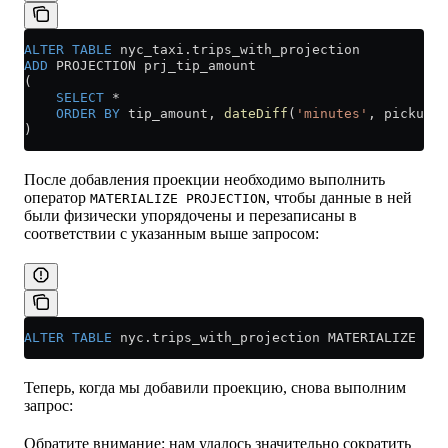
ALTER
 TABLE
 nyc_taxi
.
trips_with_projection
ADD
 PROJECTION prj_tip_amount
(
    SELECT
 *
    ORDER BY
 tip_amount, 
dateDiff
(
'minutes'
, pickup_d
)
После добавления проекции необходимо выполнить
оператор
, чтобы данные в ней
MATERIALIZE PROJECTION
были физически упорядочены и перезаписаны в
соответствии с указанным выше запросом:
ALTER
 TABLE
 nyc
.
trips_with_projection
 MATERIALIZE PRO
Теперь, когда мы добавили проекцию, снова выполним
запрос:
Обратите внимание: нам удалось значительно сократить