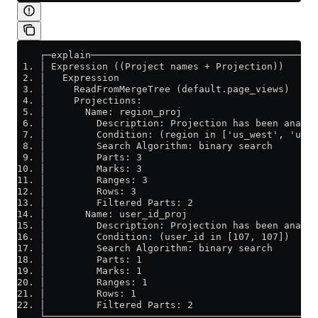
    ┌─explain────────────────────────────────────────
 1. │ Expression ((Project names + Projection))      
 2. │   Expression                                  
 3. │     ReadFromMergeTree (default.page_views)     
 4. │     Projections:                               
 5. │       Name: region_proj                        
 6. │         Description: Projection has been analyz
 7. │         Condition: (region in ['us_west', 'us_w
 8. │         Search Algorithm: binary search        
 9. │         Parts: 3                               
10. │         Marks: 3                               
11. │         Ranges: 3                              
12. │         Rows: 3                                
13. │         Filtered Parts: 2                      
14. │       Name: user_id_proj                       
15. │         Description: Projection has been analyz
16. │         Condition: (user_id in [107, 107])     
17. │         Search Algorithm: binary search        
18. │         Parts: 1                               
19. │         Marks: 1                               
20. │         Ranges: 1                              
21. │         Rows: 1                                
22. │         Filtered Parts: 2                      
    └────────────────────────────────────────────────