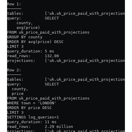
Row 1:
──────
tables:         ['uk.uk_price_paid_with_projections']
query:          SELECT
    county,
    avg(price)
FROM uk_price_paid_with_projections
GROUP BY county
ORDER BY avg(price) DESC
LIMIT 3
query_duration: 5 ms
read_rows:      132.00
projections:    ['uk.uk_price_paid_with_projections.p
Row 2:
──────
tables:         ['uk.uk_price_paid_with_projections']
query:          SELECT
  county,
  price
FROM uk_price_paid_with_projections
WHERE town = 'LONDON'
ORDER BY price DESC
LIMIT 3
SETTINGS log_queries=1
query_duration: 11 ms
read_rows:      2.29 million
projections:    ['uk.uk_price_paid_with_projections.p