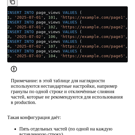
INSERT INTO
 page_views 
VALUES
 (
1
, 
'2025-07-01'
, 
101
, 
'https://example.com/page1'
, 
'e
INSERT INTO
 page_views 
VALUES
 (
2
, 
'2025-07-01'
, 
102
, 
'https://example.com/page2'
, 
'u
INSERT INTO
 page_views 
VALUES
 (
3
, 
'2025-07-02'
, 
106
, 
'https://example.com/page3'
, 
'u
INSERT INTO
 page_views 
VALUES
 (
4
, 
'2025-07-02'
, 
107
, 
'https://example.com/page4'
, 
'u
INSERT INTO
 page_views 
VALUES
 (
5
, 
'2025-07-03'
, 
104
, 
'https://example.com/page5'
, 
'a
Примечание: в этой таблице для наглядности
используются нестандартные настройки, например
гранулы по одной строке и отключённые слияния
частей, которые не рекомендуются для использования
в production.
Такая конфигурация даёт:
Пять отдельных частей (по одной на каждую
вставленную строку)