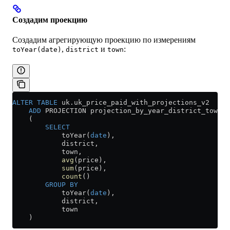
Создадим проекцию
Создадим агрегирующую проекцию по измерениям
,
и
:
toYear(date)
district
town
ALTER
 TABLE
 uk
.
uk_price_paid_with_projections_v2
    ADD
 PROJECTION projection_by_year_district_town
    (
        SELECT
            toYear(
date
),
            district,
            town,
            avg
(price),
            sum
(price),
            count
()
        GROUP BY
            toYear(
date
),
            district,
            town
    )