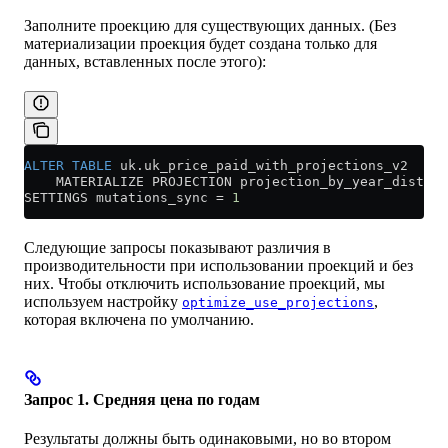
Заполните проекцию для существующих данных. (Без
материализации проекция будет создана только для
данных, вставленных после этого):
ALTER
 TABLE
 uk
.
uk_price_paid_with_projections_v2
    MATERIALIZE PROJECTION projection_by_year_distric
SETTINGS mutations_sync 
=
 1
Следующие запросы показывают различия в
производительности при использовании проекций и без
них. Чтобы отключить использование проекций, мы
используем настройку
,
optimize_use_projections
которая включена по умолчанию.
Запрос 1. Средняя цена по годам
Результаты должны быть одинаковыми, но во втором