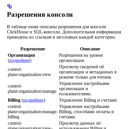
Разрешения консоли
В таблице ниже описаны разрешения для консоли
ClickHouse и SQL-консоли. Дополнительная информация
приведена по ссылкам в заголовках каждой категории.
Разрешение
Описание
Организация
Разрешения на уровне
(
подробнее
)
организации
Просмотр сведений об
control-
организации и метаданных в
plane:organization:view
режиме только для чтения.
Управление настройками
control-
организации и
plane:organization:manage
пользователями.
Billing
(
подробнее
)
Управление Billing и счетами
control-
Управление настройками
plane:organization:manage-
Billing, способами оплаты и
billing
счетами.
control-
Просмотр данных об
plane:organization:view-
использовании Billing и