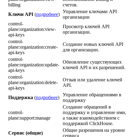
billing
счетов.
Управление ключами API
Ключи API
(
подробнее
)
организации
control-
Просмотр ключей API
plane:organization:view-
организации.
api-keys
control-
Создание новых ключей API
plane:organization:create-
для организации.
api-keys
control-
Обновление существующих
plane:organization:update-
ключей API и их разрешений.
api-keys
control-
Отзыв или удаление ключей
plane:organization:delete-
API.
api-keys
Управление обращениями в
Поддержка
(
подробнее
)
поддержку
Создание обращений в
control-
поддержку и управление ими,
plane:support:manage
а также взаимодействием с
поддержкой ClickHouse.
Общие разрешения на уровне
Сервис (общие)
сервиса