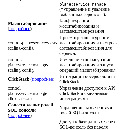
plane:service:manage
(“Управление и удаление
выбранных сервисов”).
Конфигурация
Масштабирование
масштабирования и
(
подробнее
)
автомасштабирования
Просмотр конфигурации
control-plane:service:view-
масштабирования и настроек
scaling-config
автомасштабирования для
сервиса.
control-
Изменение конфигурации
plane:service:manage-
масштабирования и запуск
scaling-config
операций масштабирования.
Интеграции обсервабилити
ClickStack
(
подробнее
)
ClickStack
control-
Управление доступом к API
plane:service:manage-
ClickStack и связанными
clickstack-api
интеграциями.
Сопоставление ролей
Управление назначениями
SQL-консоли
ролей SQL-консоли
(
подробнее
)
Доступ к базе данных через
SQL-консоль без пароля