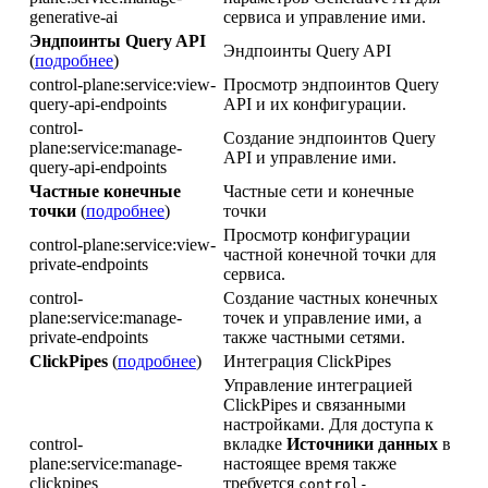
generative-ai
сервиса и управление ими.
Эндпоинты Query API
Эндпоинты Query API
(
подробнее
)
control-plane:service:view-
Просмотр эндпоинтов Query
query-api-endpoints
API и их конфигурации.
control-
Создание эндпоинтов Query
plane:service:manage-
API и управление ими.
query-api-endpoints
Частные конечные
Частные сети и конечные
точки
(
подробнее
)
точки
Просмотр конфигурации
control-plane:service:view-
частной конечной точки для
private-endpoints
сервиса.
control-
Создание частных конечных
plane:service:manage-
точек и управление ими, а
private-endpoints
также частными сетями.
ClickPipes
(
подробнее
)
Интеграция ClickPipes
Управление интеграцией
ClickPipes и связанными
настройками. Для доступа к
control-
вкладке
Источники данных
в
plane:service:manage-
настоящее время также
clickpipes
требуется
control-