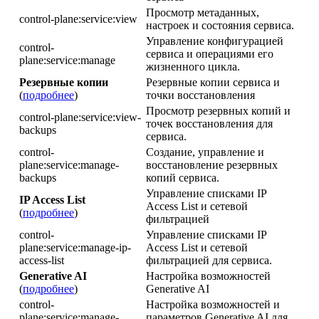
Просмотр метаданных,
control-plane:service:view
настроек и состояния сервиса.
Управление конфигурацией
control-
сервиса и операциями его
plane:service:manage
жизненного цикла.
Резервные копии
Резервные копии сервиса и
(
подробнее
)
точки восстановления
Просмотр резервных копий и
control-plane:service:view-
точек восстановления для
backups
сервиса.
control-
Создание, управление и
plane:service:manage-
восстановление резервных
backups
копий сервиса.
Управление списками IP
IP Access List
Access List и сетевой
(
подробнее
)
фильтрацией
control-
Управление списками IP
plane:service:manage-ip-
Access List и сетевой
access-list
фильтрацией для сервиса.
Generative AI
Настройка возможностей
(
подробнее
)
Generative AI
control-
Настройка возможностей и
plane:service:manage-
параметров Generative AI для