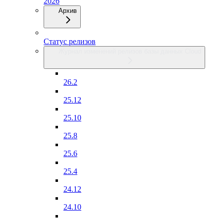
2026
Архив
Статус релизов
Журнал изменений релизов базы данных Cloud
26.2
25.12
25.10
25.8
25.6
25.4
24.12
24.10