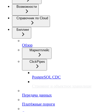
Возможности
Справочник по Cloud
Биллинг
Обзор
Маркетплейс
ClickPipes
PostgreSQL CDC
Стриминг и объектное хранилище
Передача данных
Платёжные пороги