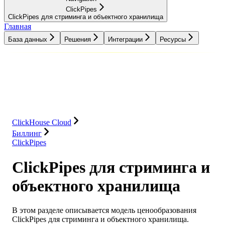
ClickPipes
ClickPipes для стриминга и объектного хранилища
Главная
База данных
Решения
Интеграции
Ресурсы
База данных
Решения
Интеграции
Ресурсы
ClickHouse Cloud
Биллинг
ClickPipes
ClickPipes для стриминга и
объектного хранилища
В этом разделе описывается модель ценообразования
ClickPipes для стриминга и объектного хранилища.