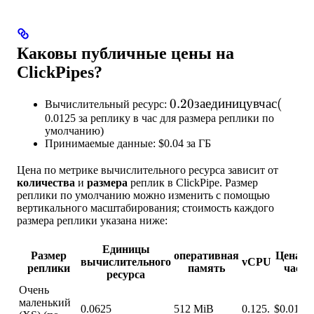
Каковы публичные цены на
ClickPipes?
0.20 за
0.20
заединицувчас
(
Вычислительный ресурс:
0.0125 за реплику в час для размера реплики по
единицу
умолчанию)
в час (
Принимаемые данные: $0.04 за ГБ
Цена по метрике вычислительного ресурса зависит от
количества
и
размера
реплик в ClickPipe. Размер
реплики по умолчанию можно изменить с помощью
вертикального масштабирования; стоимость каждого
размера реплики указана ниже:
Единицы
Размер
оперативная
Цена в
вычислительного
vCPU
реплики
память
час
ресурса
Очень
маленький
0.0625
512 MiB
0.125.
$0.0125