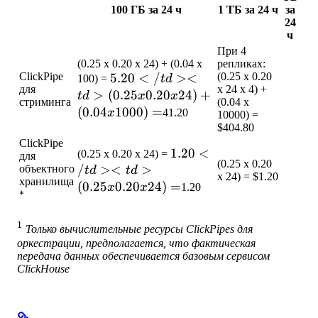
100 ГБ за 24 ч
1 ТБ за 24 ч
за
24
ч
При 4
(0.25 x 0.20 x 24) + (0.04 x
репликах:
ClickPipe
5.20</td>
5.20
<
/
><
(0.25 x 0.20
100) =
t
d
для
x 24 x 4) +
<td>(0.25
>
(
0.25
0.20
24
)
+
t
d
x
x
стриминга
(0.04 x
x 0.20 x
(
0.04
1000
)
=
x
41.20
10000) =
24) +
$404.80
(0.04 x
ClickPipe
1.20</td>
1.20
<
(0.25 x 0.20 x 24) =
для
1000) =
(0.25 x 0.20
/
><
>
<td>(0.25
объектного
t
d
t
d
x 24) = $1.20
хранилища
x 0.20 x
(
0.25
0.20
24
)
=
x
x
1.20
∗
^*
24) =
1
^1
Только вычислительные ресурсы ClickPipes для
оркестрации, предполагается, что фактическая
передача данных обеспечивается базовым сервисом
ClickHouse