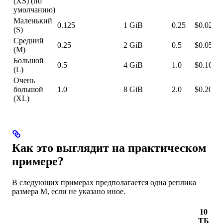
(XS) (по
умолчанию)
Маленький
0.125
1 GiB
0.25
$0.025
(S)
Средний
0.25
2 GiB
0.5
$0.05
(M)
Большой
0.5
4 GiB
1.0
$0.10
(L)
Очень
большой
1.0
8 GiB
2.0
$0.20
(XL)
Как это выглядит на практическом
примере?
В следующих примерах предполагается одна реплика
размера M, если не указано иное.
10
ТБ