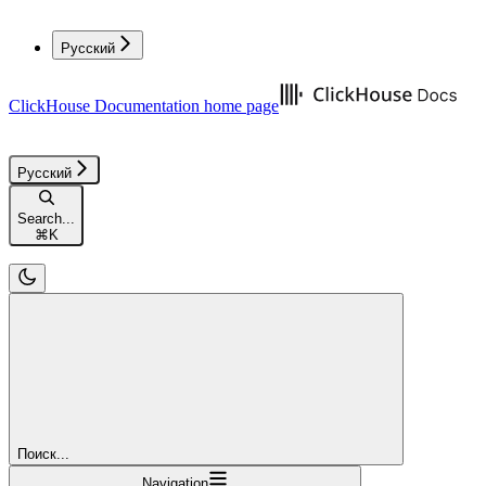
Русский
ClickHouse Documentation
home page
Русский
Search...
⌘
K
Поиск...
Navigation