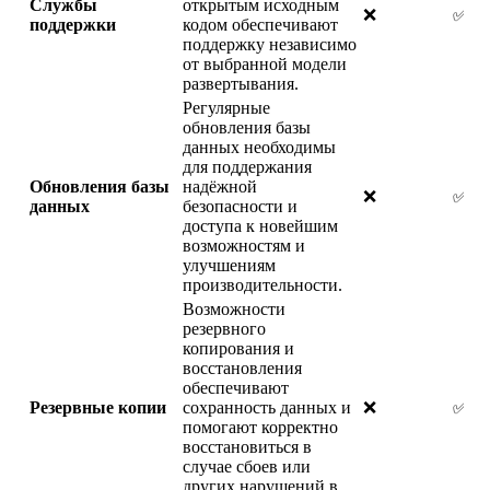
Службы
открытым исходным
❌
✅
поддержки
кодом обеспечивают
поддержку независимо
от выбранной модели
развертывания.
Регулярные
обновления базы
данных необходимы
для поддержания
Обновления базы
надёжной
❌
✅
данных
безопасности и
доступа к новейшим
возможностям и
улучшениям
производительности.
Возможности
резервного
копирования и
восстановления
обеспечивают
Резервные копии
сохранность данных и
❌
✅
помогают корректно
восстановиться в
случае сбоев или
других нарушений в