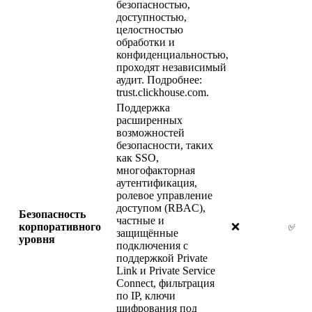
безопасностью,
доступностью,
целостностью
обработки и
конфиденциальностью,
проходят независимый
аудит. Подробнее:
trust.clickhouse.com.
Поддержка
расширенных
возможностей
безопасности, таких
как SSO,
многофакторная
аутентификация,
ролевое управление
доступом (RBAC),
Безопасность
частные и
корпоративного
❌
✅
защищённые
уровня
подключения с
поддержкой Private
Link и Private Service
Connect, фильтрация
по IP, ключи
шифрования под