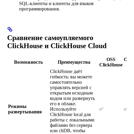
SQL-клиенты и клиенты для языков
программирования.
Сравнение самоупляемого
ClickHouse и ClickHouse Cloud
OSS
Clic
Возможность
Преимущества
ClickHouse
C
ClickHouse даёт
гибкость: вы можете
самостоятельно
управлять версией с
открытым исходным
кодом или развернуть
его в облаке.
Режимы
Используйте
✅
✅
развертывания
ClickHouse local для
работы с локальными
файлами без сервера
или chDB, чтобы