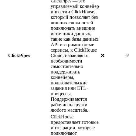
ClickPipes — это
управляемый конвейер
ингестии ClickHouse,
который позволяет без
лишних сложностей
подключать внешние
источники данных,
такие как базы данных,
API и стриминговые
сервисы, к ClickHouse
ClickPipes
Cloud, избавляя от
❌
✅
необходимости
самостоятельно
поддерживать
конвейеры,
пользовательские
задания или ETL-
процессы.
Поддерживаются
рабочие нагрузки
любого масштаба.
ClickHouse
предоставляет готовые
интеграции, которые
подключают